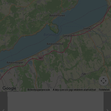
Billentyűparancsok
A kép szerzői jogi védelem alatt állhat
Feltételek