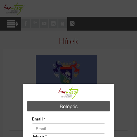
Hírek
Belépés
NEZSMÉLY VOLT POLGÁRMESTERE
VISSZAUTASÍTJA A VÁDAKAT
Email
*
2008-04-23
Jelszó
*