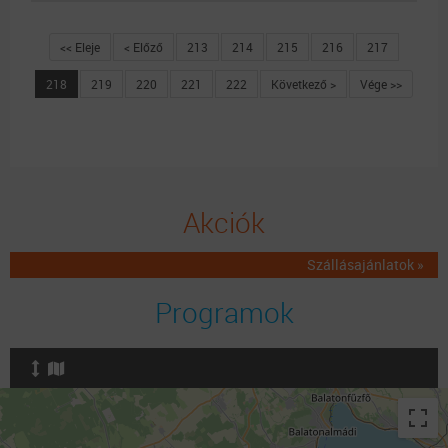
<< Eleje
< Előző
213
214
215
216
217
218
219
220
221
222
Következő >
Vége >>
Akciók
Szállásajánlatok »
Programok