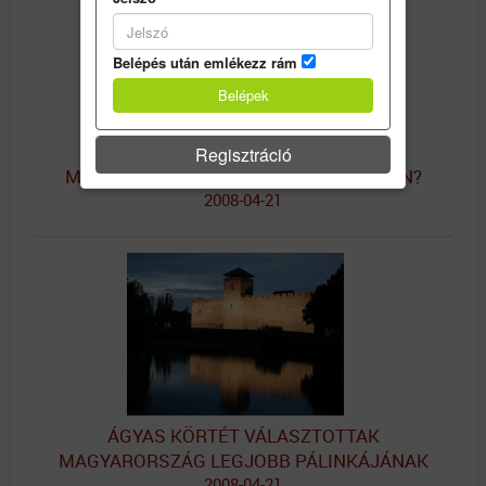
Belépés után emlékezz rám
Regisztráció
MÉGSEM KELL OSZTOZNUNK A TOKAJIN?
2008-04-21
ÁGYAS KÖRTÉT VÁLASZTOTTAK
MAGYARORSZÁG LEGJOBB PÁLINKÁJÁNAK
2008-04-21