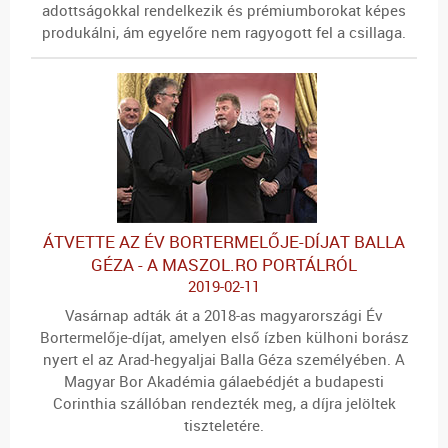
adottságokkal rendelkezik és prémiumborokat képes
produkálni, ám egyelőre nem ragyogott fel a csillaga.
ÁTVETTE AZ ÉV BORTERMELŐJE-DÍJAT BALLA
GÉZA - A MASZOL.RO PORTÁLRÓL
2019-02-11
Vasárnap adták át a 2018-as magyarországi Év
Bortermelője-díjat, amelyen első ízben külhoni borász
nyert el az Arad-hegyaljai Balla Géza személyében. A
Magyar Bor Akadémia gálaebédjét a budapesti
Corinthia szállóban rendezték meg, a díjra jelöltek
tiszteletére.