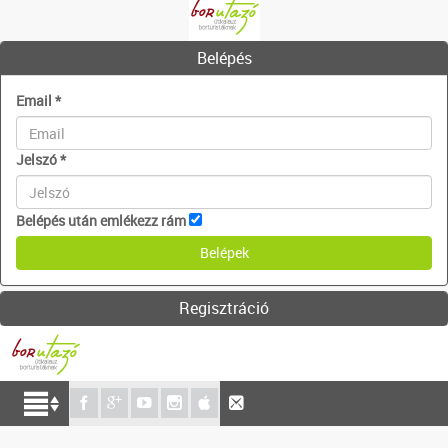
Belépés
Email
*
Jelszó
*
Belépés után emlékezz rám
Regisztráció