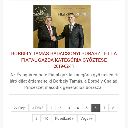
BORBÉLY TAMÁS BADACSONYI BORÁSZ LETT A
FIATAL GAZDA KATEGÓRIA GYŐZTESE
2019-02-11
Az Év agrárembere Fiatal gazda kategória győztesének
járó díjat érdemelte ki Borbély Tamás, a Borbély Családi
Pincészet második generációs borásza.
<< Eleje
< Előző
1
2
3
4
5
6
7
8
9
10
Következő >
Vége >>