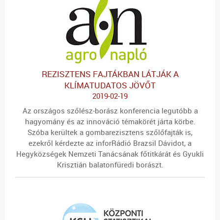
REZISZTENS FAJTÁKBAN LÁTJÁK A
KLÍMATUDATOS JÖVŐT
2019-02-19
Az országos szőlész-borász konferencia legutóbb a
hagyomány és az innováció témakörét járta körbe.
Szóba kerültek a gombarezisztens szőlőfajták is,
ezekről kérdezte az inforRádió Brazsil Dávidot, a
Hegyközségek Nemzeti Tanácsának főtitkárát és Gyukli
Krisztián balatonfüredi borászt.