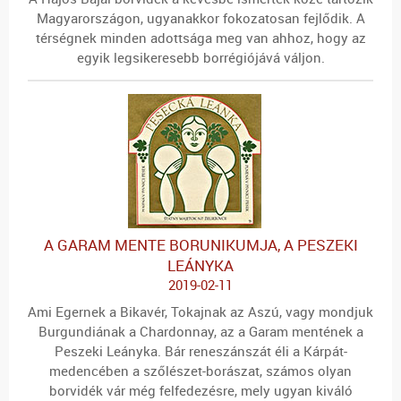
Magyarországon, ugyanakkor fokozatosan fejlődik. A
térségnek minden adottsága meg van ahhoz, hogy az
egyik legsikeresebb borrégiójává váljon.
A GARAM MENTE BORUNIKUMJA, A PESZEKI
LEÁNYKA
2019-02-11
Ami Egernek a Bikavér, Tokajnak az Aszú, vagy mondjuk
Burgundiának a Chardonnay, az a Garam mentének a
Peszeki Leányka. Bár reneszánszát éli a Kárpát-
medencében a szőlészet-borászat, számos olyan
borvidék vár még felfedezésre, mely ugyan kiváló