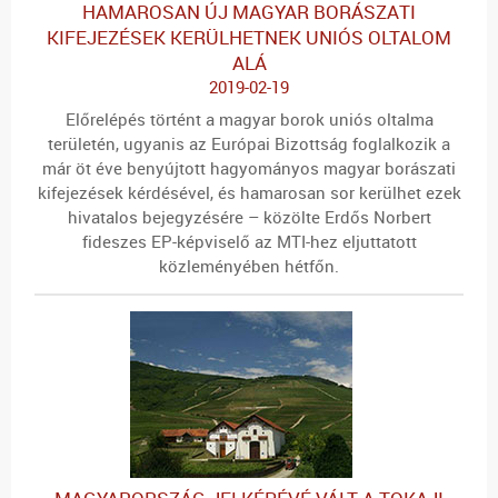
HAMAROSAN ÚJ MAGYAR BORÁSZATI
KIFEJEZÉSEK KERÜLHETNEK UNIÓS OLTALOM
ALÁ
2019-02-19
Előrelépés történt a magyar borok uniós oltalma
területén, ugyanis az Európai Bizottság foglalkozik a
már öt éve benyújtott hagyományos magyar borászati
kifejezések kérdésével, és hamarosan sor kerülhet ezek
hivatalos bejegyzésére – közölte Erdős Norbert
fideszes EP-képviselő az MTI-hez eljuttatott
közleményében hétfőn.