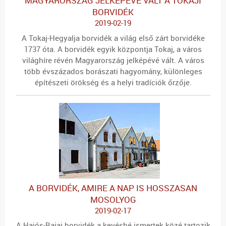
MAGYARORSZÁG JELKÉPÉVÉ VÁLT A TOKAJI
BORVIDÉK
2019-02-19
A Tokaj-Hegyalja borvidék a világ első zárt borvidéke
1737 óta. A borvidék egyik központja Tokaj, a város
világhíre révén Magyarország jelképévé vált. A város
több évszázados borászati hagyomány, különleges
építészeti örökség és a helyi tradíciók őrzője.
A BORVIDÉK, AMIRE A NAP IS HOSSZASAN
MOSOLYOG
2019-02-17
A Hajós-Bajai borvidék a kevésbé ismertek közé tartozik