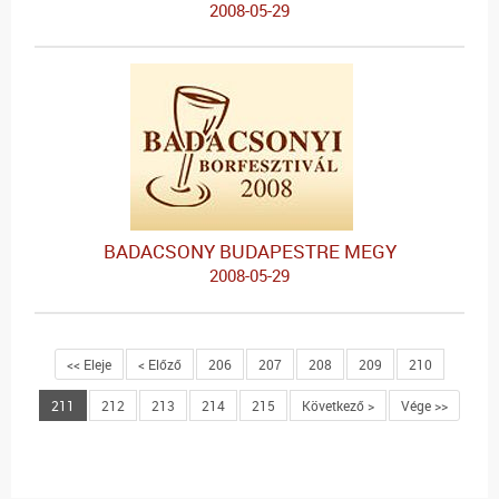
2008-05-29
BADACSONY BUDAPESTRE MEGY
2008-05-29
<< Eleje
< Előző
206
207
208
209
210
211
212
213
214
215
Következő >
Vége >>