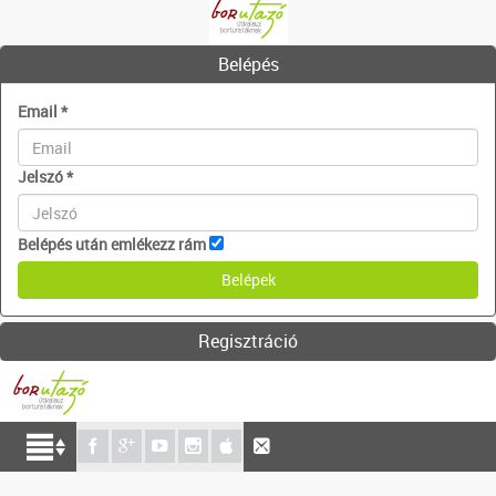
Belépés
Email
*
Jelszó
*
Belépés után emlékezz rám
Regisztráció