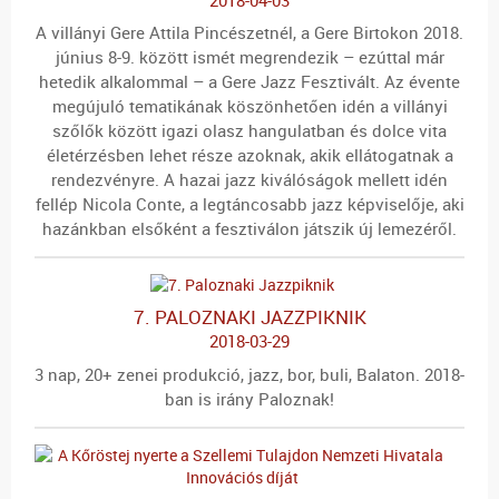
A villányi Gere Attila Pincészetnél, a Gere Birtokon 2018.
június 8-9. között ismét megrendezik – ezúttal már
hetedik alkalommal – a Gere Jazz Fesztivált. Az évente
megújuló tematikának köszönhetően idén a villányi
szőlők között igazi olasz hangulatban és dolce vita
életérzésben lehet része azoknak, akik ellátogatnak a
rendezvényre. A hazai jazz kiválóságok mellett idén
fellép Nicola Conte, a legtáncosabb jazz képviselője, aki
hazánkban elsőként a fesztiválon játszik új lemezéről.
7. PALOZNAKI JAZZPIKNIK
2018-03-29
3 nap, 20+ zenei produkció, jazz, bor, buli, Balaton. 2018-
ban is irány Paloznak!