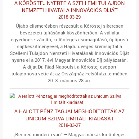
A KŐRÖSTEJ NYERTE A SZELLEMI TULAJDON
NEMZETI HIVATALA INNOVÁCIÓS DÍJÁT
2018-03-29
Újabb elismerésben részesült a Kőröstej sikeresen
bevezetett újításának köszönhetően. A vállalat
egyedinek számító, különleges csomagolású, új típusú
sajtkészítményével, a Hajdú üveges krémsajttal a
Szellemi Tulajdon Nemzeti Hivatalának Innovációs Díját
nyerte el a 2017. évi Magyar Innovációs Díj pályázatán.
A díjat Dr. Riad Naboulsi, a Kőröstej csoport
tulajdonosa vette át az Országház Felsőházi termében
2018. március 28-án.
A HALOTT PÉNZ TAGJAI MEGHÓDÍTOTTÁK AZ
UNICUM SZILVA LIMITÁLT KIADÁSÁT
2018-03-27
„
Benned minden +van” – Magyar márkák különleges