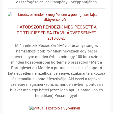
összefogása az idei kampány középpontjában
HATODSZOR RENDEZIK MEG PÉCSETT A
PORTUGIESER FAJTA VILÁGVERSENYÉT
2018-03-23
Miért érkezik Pécsre évről–évre tucatnyi rangos
nemzetközi borbíró? Miért neveznek egy pécsi
borversenyre minden évben mintegy 100 bort szinte
minden közép-európai bortermelő országból? Mert a
Portugieser du Monde a portugieser, azaz kékoportó
fajta egyetlen nemzetközi versenye, szakmai találkozója
és tematikus kóstolófesztiválja. Aki ezzel a fajtával
szeretne megismerkedni, az minden évben, pontosan
húsvét után egy héttel (azaz idén április hatodikán és
hetedikén) Pécsre figyel.