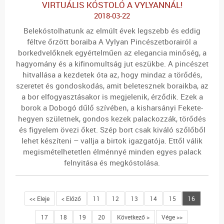
VIRTUÁLIS KÓSTOLÓ A VYLYANNÁL!
2018-03-22
Belekóstolhatunk az elmúlt évek legszebb és eddig
féltve őrzött boraiba
A Vylyan Pincészetborairól a
borkedvelőknek egyértelműen az elegancia minőség, a
hagyomány és a kifinomultság jut eszükbe. A pincészet
hitvallása a kezdetek óta az, hogy mindaz a törődés,
szeretet és gondoskodás, amit beletesznek boraikba, az
a bor elfogyasztásakor is megjelenik, érződik. Ezek a
borok a Dobogó dűlő szívében, a kisharsányi Fekete-
hegyen születnek, gondos kezek palackozzák, törődés
és figyelem övezi őket. Szép bort csak kiváló szőlőből
lehet készíteni – vallja a birtok igazgatója. Ettől válik
megismételhetetlen élménnyé minden egyes palack
felnyitása és megkóstolása.
<< Eleje
< Előző
11
12
13
14
15
16
17
18
19
20
Következő >
Vége >>