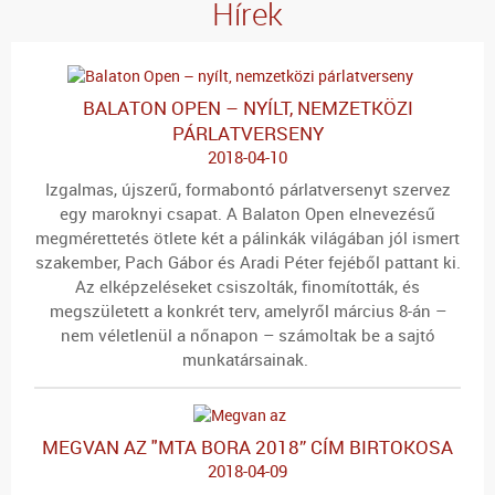
Hírek
BALATON OPEN – NYÍLT, NEMZETKÖZI
PÁRLATVERSENY
2018-04-10
Izgalmas, újszerű, formabontó párlatversenyt szervez
egy maroknyi csapat. A
Balaton Open
elnevezésű
megmérettetés ötlete két a pálinkák világában jól ismert
szakember,
Pach Gábor és Aradi Péter
fejéből pattant ki.
Az elképzeléseket csiszolták, finomították, és
megszületett a konkrét terv, amelyről március 8-án –
nem véletlenül a nőnapon – számoltak be a sajtó
munkatársainak.
MEGVAN AZ "MTA BORA 2018” CÍM BIRTOKOSA
2018-04-09