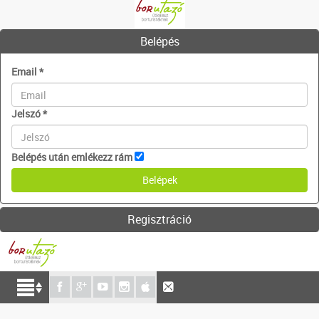
Belépés
Email
*
Jelszó
*
Belépés után emlékezz rám
Regisztráció