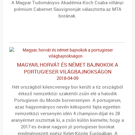
A Magyar Tudományos Akadémia Koch Csaba villányi
prémium Cabernet Sauvignonját választotta az MTA
borának.
MAGYAR, HORVÁT ÉS NÉMET BAJNOKOK A
PORTUGIESER VILÁGBAJNOKSÁGON
2018-04-09
Hét országból kilencvenegy bor került a tíz országból
érkező nemzetközi szakértői zsűri elé a hatodik
Portugieser du Monde borversenyen. A portugieser,
azaz hagyományos nevén kékoportó fajta egyetlen
nemzetközi versenyén idén 4 champion-díjat és 28
aranyérmet osztottak ki, a zsűri külön kiemelte, hogy a
2017-es évárat nagyon jó portugieser borokat
eredményezett egész Kelet-Közép Európában. A