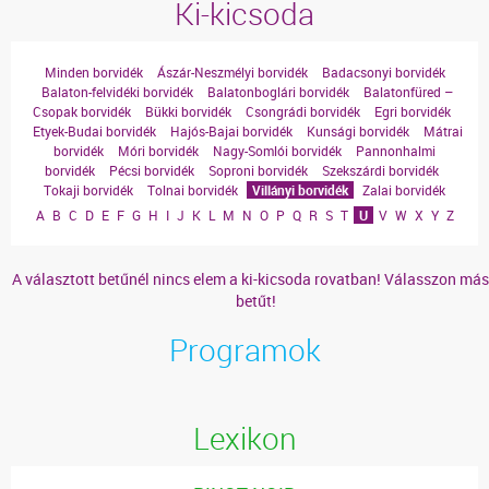
Ki-kicsoda
Minden borvidék
Ászár-Neszmélyi borvidék
Badacsonyi borvidék
Balaton-felvidéki borvidék
Balatonboglári borvidék
Balatonfüred –
Csopak borvidék
Bükki borvidék
Csongrádi borvidék
Egri borvidék
Etyek-Budai borvidék
Hajós-Bajai borvidék
Kunsági borvidék
Mátrai
borvidék
Móri borvidék
Nagy-Somlói borvidék
Pannonhalmi
borvidék
Pécsi borvidék
Soproni borvidék
Szekszárdi borvidék
Tokaji borvidék
Tolnai borvidék
Villányi borvidék
Zalai borvidék
A
B
C
D
E
F
G
H
I
J
K
L
M
N
O
P
Q
R
S
T
U
V
W
X
Y
Z
A választott betűnél nincs elem a ki-kicsoda rovatban! Válasszon más
betűt!
Programok
Lexikon