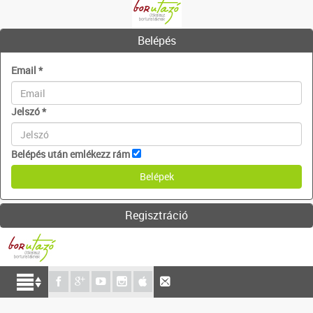
Belépés
Email
*
Jelszó
*
Belépés után emlékezz rám
Regisztráció