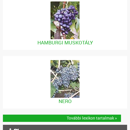
HAMBURGI MUSKOTÁLY
NERO
További lexikon tartalmak »