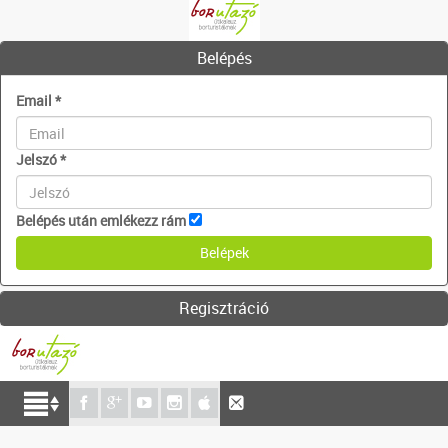
Belépés
Email
*
Jelszó
*
Belépés után emlékezz rám
Regisztráció