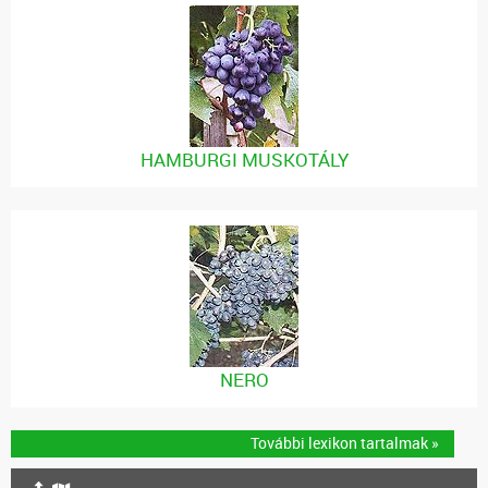
HAMBURGI MUSKOTÁLY
NERO
További lexikon tartalmak »