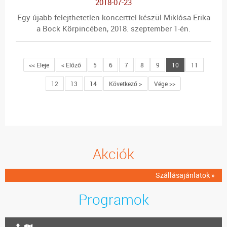
2018-07-23
Egy újabb felejthetetlen koncerttel készül Miklósa Erika
a Bock Körpincében, 2018. szeptember 1-én.
<< Eleje
< Előző
5
6
7
8
9
10
11
12
13
14
Következő >
Vége >>
Akciók
Szállásajánlatok »
Programok