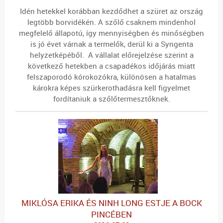
Idén hetekkel korábban kezdődhet a szüret az ország
legtöbb borvidékén. A szőlő csaknem mindenhol
megfelelő állapotú, így mennyiségben és minőségben
is jó évet várnak a termelők, derül ki a Syngenta
helyzetképéből. A vállalat előrejelzése szerint a
következő hetekben a csapadékos időjárás miatt
felszaporodó kórokozókra, különösen a hatalmas
károkra képes szürkerothadásra kell figyelmet
fordítaniuk a szőlőtermesztőknek.
MIKLÓSA ERIKA ÉS NINH LONG ESTJE A BOCK
PINCÉBEN