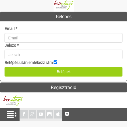
Belépés
Email
*
Jelszó
*
Belépés után emlékezz rám
Regisztráció