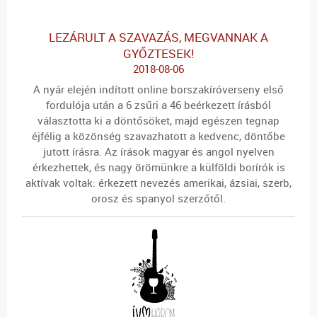
LEZÁRULT A SZAVAZÁS, MEGVANNAK A
GYŐZTESEK!
2018-08-06
A nyár elején indított online borszakíróverseny első
fordulója után a 6 zsűri a
46 beérkezett
írásból
választotta ki a döntősöket, majd egészen
tegnap
éjfélig
a közönség szavazhatott a kedvenc, döntőbe
jutott írásra. Az írások magyar és angol nyelven
érkezhettek, és nagy örömünkre a külföldi borírók is
aktívak voltak: érkezett nevezés
amerikai, ázsiai, szerb,
orosz és spanyol
szerzőtől.