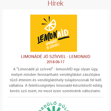
Hírek
LIMONÁDÉ JÓ SZÍVVEL - LEMONAID
2018-06-17
A "Limonádé jó szívvel" - lemonAID egy olyan ügy,
melyet minden fenntartható vendéglátást zászlójára
tűző étterem és vendéglátóhely tulajdonosnak fel kell
vállalnia. A felelősségteljes limonádé-készítésről eddig
kevés szó esett, mi most ezen szeretnénk változtatni.