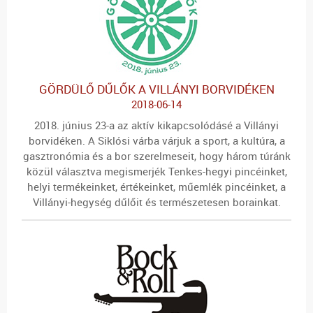
GÖRDÜLŐ DŰLŐK A VILLÁNYI BORVIDÉKEN
2018-06-14
2018. június 23-a az aktív kikapcsolódásé a Villányi
borvidéken. A Siklósi várba várjuk a sport, a kultúra, a
gasztronómia és a bor szerelmeseit, hogy három túránk
közül választva megismerjék Tenkes-hegyi pincéinket,
helyi termékeinket, értékeinket, műemlék pincéinket, a
Villányi-hegység dűlőit és természetesen borainkat.