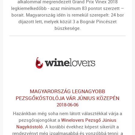
alkalommal megrendezett Grand Prix Vinex 2018
legkiemelkedőbb - azaz minimum 83 pontot szerzett –
borait. Magyarország idén is remekül szerepelt: 24 bor
díjazott lett, melyek közül 3 a Bognár Pincészet
büszkesége.
MAGYARORSZÁG LEGNAGYOBB
PEZSGŐKÓSTOLÓJA VÁR JÚNIUS KÖZEPÉN
2018-06-06
Hazánkban még soha nem látott választékkal várja a
pezsgőrajongókat a
Winelovers Pezsgő Június
Nagykóstoló
. A korábbi évekhez képest sikerült a
rendezvényt még izgalmasabbá és vonzóbbá tenni: a