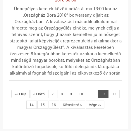
Ünnepélyes keretek között adták át ma 13:00-kor az
„Országház Bora 2018” borverseny díjait az
Országházban. A kiválasztást második alkalommal
hirdette meg az Országgyűlés elnöke, melynek célja a
felhívás szerint, hogy „hazánk kiemelten jó minőséget
biztosító italai képviseljék reprezentációs alkalmakkor a
magyar Országgyűlést”. A kiválasztás keretében
összesen 8 kategóriában keresték azokat a kiemelkedő
minőségű magyar borokat, melyeket az Országházban
különböző fogadások, külföldi delegációk látogatása
alkalmával fognak felszolgálni az elkövetkező év során.
<< Eleje
< Előző
7
8
9
10
11
12
13
14
15
16
Következő >
Vége >>