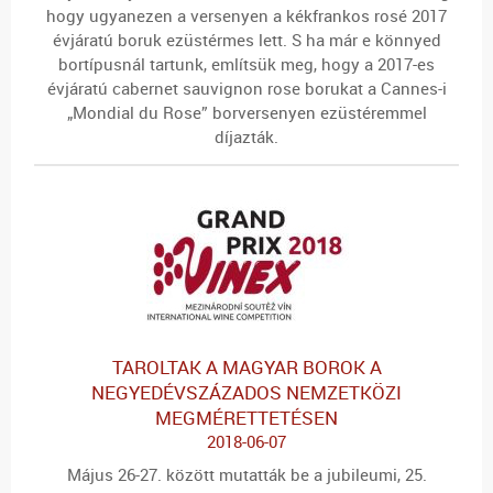
hogy ugyanezen a versenyen a kékfrankos rosé 2017
évjáratú boruk ezüstérmes lett. S ha már e könnyed
bortípusnál tartunk, említsük meg, hogy a 2017-es
évjáratú cabernet sauvignon rose borukat a Cannes-i
„Mondial du Rose” borversenyen ezüstéremmel
díjazták.
TAROLTAK A MAGYAR BOROK A
NEGYEDÉVSZÁZADOS NEMZETKÖZI
MEGMÉRETTETÉSEN
2018-06-07
Május 26-27. között mutatták be a jubileumi, 25.