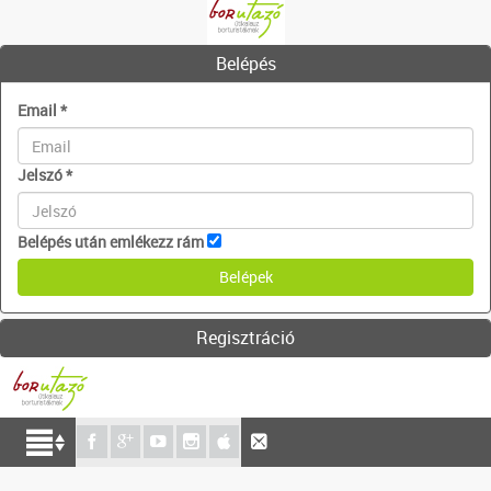
Belépés
Email
*
Jelszó
*
Belépés után emlékezz rám
Regisztráció