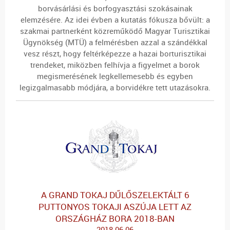
borvásárlási és borfogyasztási szokásainak
elemzésére. Az idei évben a kutatás fókusza bővült: a
szakmai partnerként közreműködő Magyar Turisztikai
Ügynökség (MTÜ)
a felmérésben azzal a szándékkal
vesz részt, hogy feltérképezze a hazai borturisztikai
trendeket, miközben felhívja a figyelmet a borok
megismerésének legkellemesebb és egyben
legizgalmasabb módjára, a borvidékre tett utazásokra.
A GRAND TOKAJ DŰLŐSZELEKTÁLT 6
PUTTONYOS TOKAJI ASZÚJA LETT AZ
ORSZÁGHÁZ BORA 2018-BAN
2018-06-06