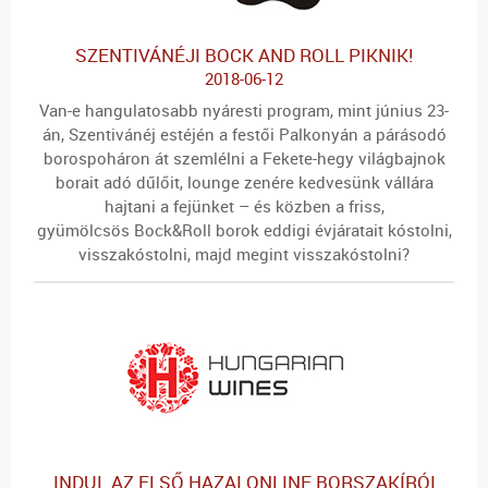
SZENTIVÁNÉJI BOCK AND ROLL PIKNIK!
2018-06-12
Van-e hangulatosabb nyáresti program, mint június 23-
án, Szentivánéj estéjén a festői Palkonyán a párásodó
borospoháron át szemlélni a Fekete-hegy világbajnok
borait adó dűlőit, lounge zenére kedvesünk vállára
hajtani a fejünket – és közben a friss,
gyümölcsös Bock&Roll borok eddigi évjáratait kóstolni,
visszakóstolni, majd megint visszakóstolni?
INDUL AZ ELSŐ HAZAI ONLINE BORSZAKÍRÓI