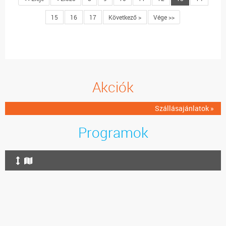
15
16
17
Következő >
Vége >>
Akciók
Szállásajánlatok »
Programok