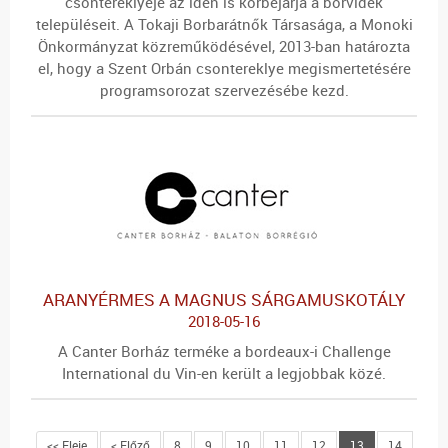
csontereklyéje az idén is körbejárja a borvidék
településeit. A Tokaji Borbarátnők Társasága, a Monoki
Önkormányzat közreműködésével, 2013-ban határozta
el, hogy a Szent Orbán csontereklye megismertetésére
programsorozat szervezésébe kezd.
ARANYÉRMES A MAGNUS SÁRGAMUSKOTÁLY
2018-05-16
A Canter Borház terméke a bordeaux-i Challenge
International du Vin-en került a legjobbak közé.
<< Eleje
< Előző
8
9
10
11
12
13
14