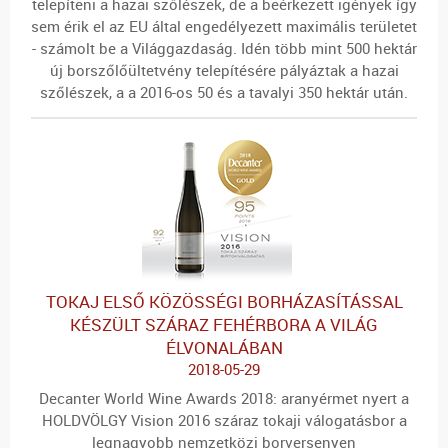
telepíteni a hazai szőlészek, de a beérkezett igények így
sem érik el az EU által engedélyezett maximális területet
- számolt be a Világgazdaság. Idén több mint 500 hektár
új borszőlőültetvény telepítésére pályáztak a hazai
szőlészek, a a 2016-os 50 és a tavalyi 350 hektár után.
TOKAJ ELSŐ KÖZÖSSÉGI BORHÁZASÍTÁSSAL
KÉSZÜLT SZÁRAZ FEHÉRBORA A VILÁG
ÉLVONALÁBAN
2018-05-29
Decanter World Wine Awards 2018: aranyérmet nyert a
HOLDVÖLGY Vision 2016 száraz tokaji válogatásbor a
legnagyobb nemzetközi borversenyen