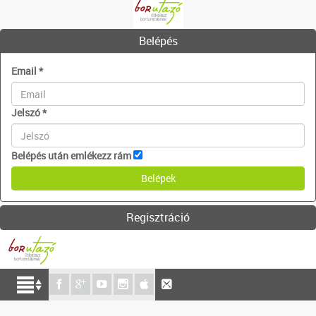
Belépés
Email
*
Jelszó
*
Belépés után emlékezz rám
Regisztráció