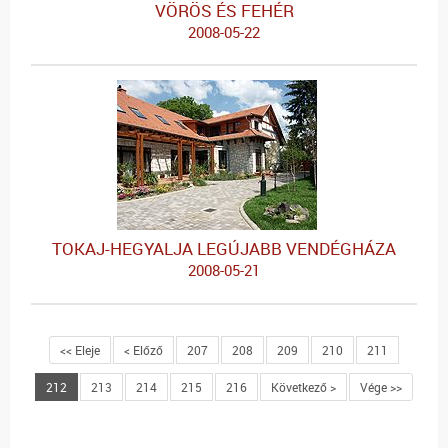
VÖRÖS ÉS FEHÉR
2008-05-22
TOKAJ-HEGYALJA LEGÚJABB VENDÉGHÁZA
2008-05-21
<< Eleje
< Előző
207
208
209
210
211
212
213
214
215
216
Következő >
Vége >>