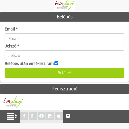
Belépés
Email
*
Jelszó
*
Belépés után emlékezz rám
Regisztráció