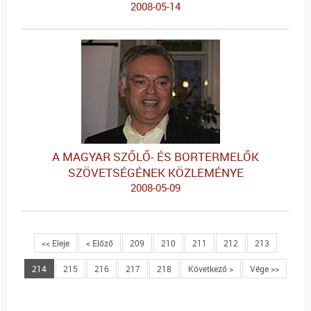
2008-05-14
A MAGYAR SZŐLŐ- ÉS BORTERMELŐK
SZÖVETSÉGÉNEK KÖZLEMÉNYE
2008-05-09
<< Eleje
< Előző
209
210
211
212
213
214
215
216
217
218
Következő >
Vége >>