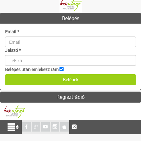
Belépés
Email
*
Jelszó
*
Belépés után emlékezz rám
Regisztráció