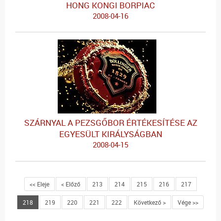
HONG KONGI BORPIAC
2008-04-16
SZÁRNYAL A PEZSGŐBOR ÉRTÉKESÍTÉSE AZ
EGYESÜLT KIRÁLYSÁGBAN
2008-04-15
<< Eleje
< Előző
213
214
215
216
217
218
219
220
221
222
Következő >
Vége >>