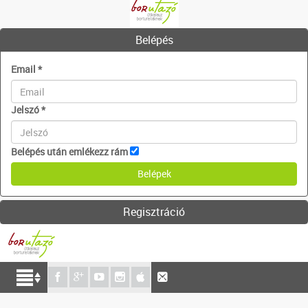
Belépés
Email
*
Jelszó
*
Belépés után emlékezz rám
Regisztráció