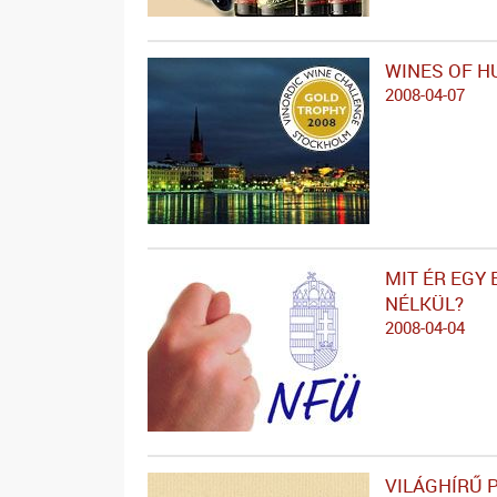
WINES OF H
2008-04-07
MIT ÉR EGY
NÉLKÜL?
2008-04-04
VILÁGHÍRŰ 