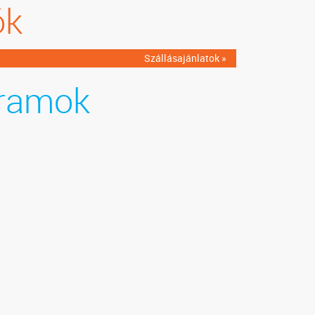
ók
Szállásajánlatok »
ramok