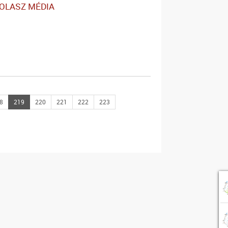
OLASZ MÉDIA
8
219
220
221
222
223