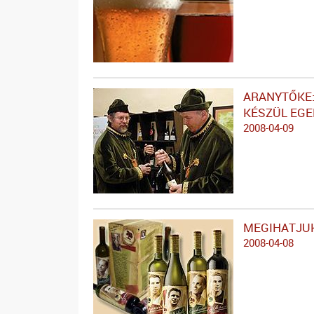
ARANYTŐKE:
KÉSZÜL EG
2008-04-09
MEGIHATJU
2008-04-08