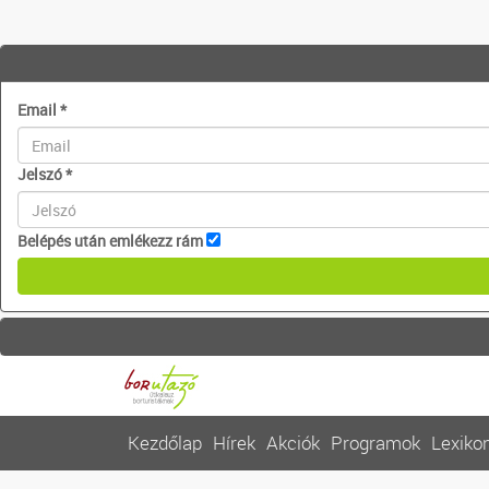
Email
*
Jelszó
*
Belépés után emlékezz rám
Kezdőlap
Hírek
Akciók
Programok
Lexiko