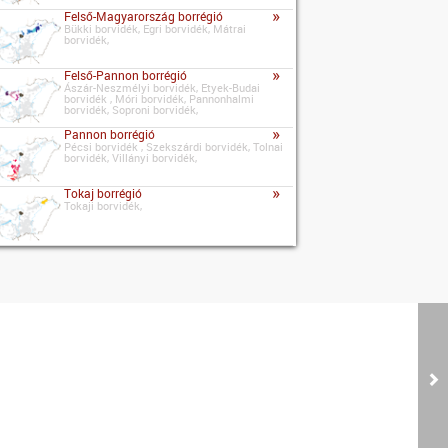
»
Felső-Magyarország borrégió
Bükki borvidék, Egri borvidék, Mátrai
borvidék,
»
Felső-Pannon borrégió
Ászár-Neszmélyi borvidék, Etyek-Budai
borvidék , Móri borvidék, Pannonhalmi
borvidék, Soproni borvidék,
»
Pannon borrégió
Pécsi borvidék , Szekszárdi borvidék, Tolnai
borvidék, Villányi borvidék,
»
Tokaj borrégió
Tokaji borvidék,