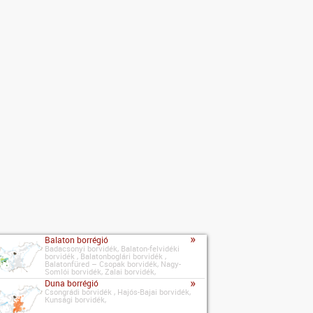
»
Balaton borrégió
Badacsonyi borvidék, Balaton-felvidéki
borvidék , Balatonboglári borvidék ,
Balatonfüred – Csopak borvidék, Nagy-
Somlói borvidék, Zalai borvidék,
»
Duna borrégió
Csongrádi borvidék , Hajós-Bajai borvidék,
Kunsági borvidék,