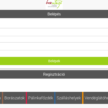
Belépés
Regisztráció
n
Borászatok
Pálinkafőzdék
Szálláshelyek
Vendéglátóh