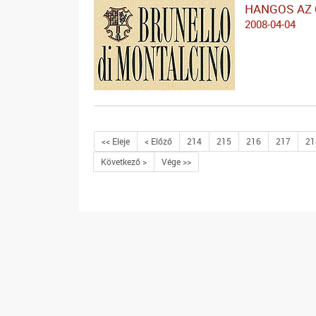
HANGOS AZ 
2008-04-04
<< Eleje
< Előző
214
215
216
217
21
Következő >
Vége >>