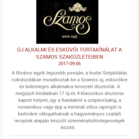
ÚJ ALKALMI ÉS ESKÜVŐI TORTAKÍNÁLAT A
SZAMOS SZAKÜZLETEIBEN
2017-09-06
A főváros egyik legszebb pontján, a budai Szépkilátás
cukrászdában mutatkoztak be a Szamos új, esküvőkre
és különleges alkalmakra tervezett dísztortái. A
megújult kínálatban 17 új és 4 klasszikus dísztorta
kapott helyett, így a fiatalaktól a szépkorúakig, a
romantikus vagy épp a minimál stílus rajongói is
kedvükre válogathatnak a hagyományos családi
receptek alapján készült süteménykülönlegességek
között.