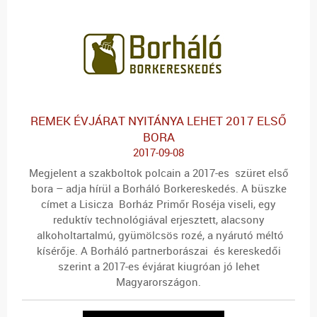
REMEK ÉVJÁRAT NYITÁNYA LEHET 2017 ELSŐ
BORA
2017-09-08
Megjelent a szakboltok polcain a 2017-es szüret első
bora – adja hírül a Borháló Borkereskedés. A büszke
címet a Lisicza Borház Primőr Roséja viseli, egy
reduktív technológiával erjesztett, alacsony
alkoholtartalmú, gyümölcsös rozé, a nyárutó méltó
kísérője. A Borháló partnerborászai és kereskedői
szerint a 2017-es évjárat kiugróan jó lehet
Magyarországon.