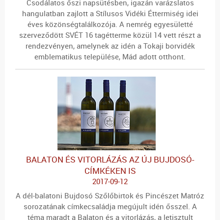
Csodálatos őszi napsütésben, igazán varázslatos
hangulatban zajlott a Stílusos Vidéki Éttermiség idei
éves közönségtalálkozója. A nemrég egyesületté
szerveződött SVÉT 16 tagétterme közül 14 vett részt a
rendezvényen, amelynek az idén a Tokaji borvidék
emblematikus települése, Mád adott otthont.
BALATON ÉS VITORLÁZÁS AZ ÚJ BUJDOSÓ-
CÍMKÉKEN IS
2017-09-12
A dél-balatoni Bujdosó Szőlőbirtok és Pincészet Matróz
sorozatának címkecsaládja megújult idén ősszel. A
téma maradt a Balaton és a vitorlázás, a letisztult