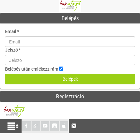
Belépés
Email
*
Jelszó
*
Belépés után emlékezz rám
Regisztráció