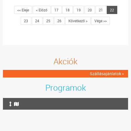
<< Eleje
< Előző
17
18
19
20
21
22
23
24
25
26
Következő >
Vége >>
Akciók
Szállásajánlatok »
Programok