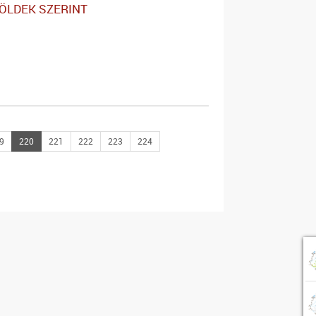
ZÖLDEK SZERINT
9
220
221
222
223
224