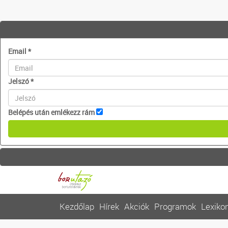
Email
*
Jelszó
*
Belépés után emlékezz rám
Kezdőlap
Hírek
Akciók
Programok
Lexiko