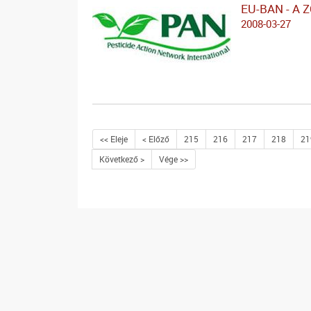
EU-BAN - A 
2008-03-27
<< Eleje
< Előző
215
216
217
218
21
Következő >
Vége >>