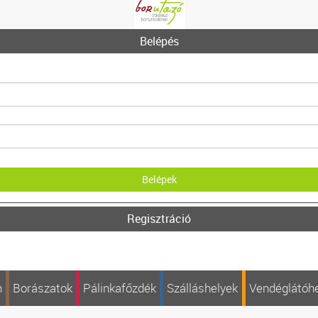
Belépés
Regisztráció
n
Borászatok
Pálinkafőzdék
Szálláshelyek
Vendéglátóh