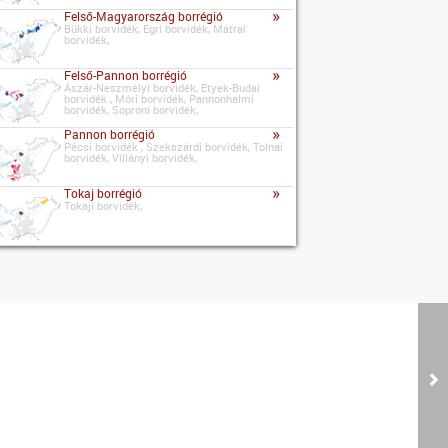
»
Felső-Magyarország borrégió
Bükki borvidék, Egri borvidék, Mátrai
borvidék,
»
Felső-Pannon borrégió
Ászár-Neszmélyi borvidék, Etyek-Budai
borvidék , Móri borvidék, Pannonhalmi
borvidék, Soproni borvidék,
»
Pannon borrégió
Pécsi borvidék , Szekszárdi borvidék, Tolnai
borvidék, Villányi borvidék,
»
Tokaj borrégió
Tokaji borvidék,