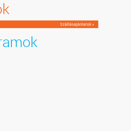
ók
Szállásajánlatok »
ramok