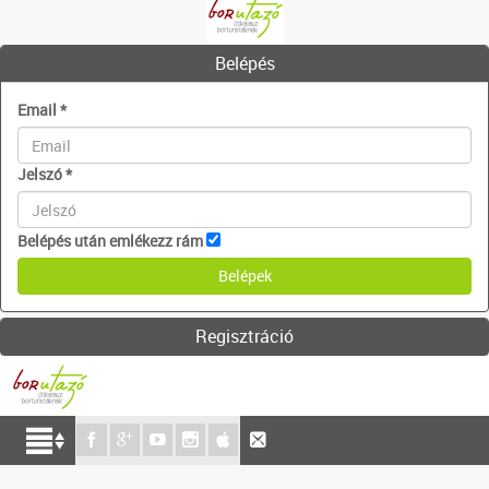
Belépés
Email
*
Jelszó
*
Belépés után emlékezz rám
Regisztráció