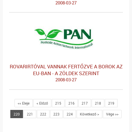
2008-03-27
ROVARIRTÓVAL VANNAK FERTŐZVE A BOROK AZ
EU-BAN - A ZÖLDEK SZERINT
2008-03-27
<< Eleje
< Előző
215
216
217
218
219
220
221
222
223
224
Következő >
Vége >>