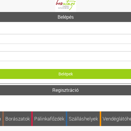
Belépés
Regisztráció
n
Borászatok
Pálinkafőzdék
Szálláshelyek
Vendéglátóh