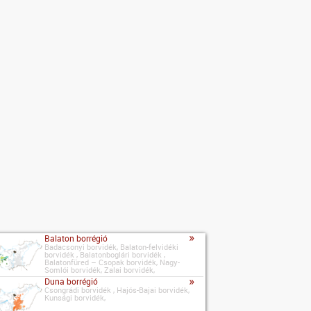
»
Balaton borrégió
Badacsonyi borvidék, Balaton-felvidéki
borvidék , Balatonboglári borvidék ,
Balatonfüred – Csopak borvidék, Nagy-
Somlói borvidék, Zalai borvidék,
»
Duna borrégió
Csongrádi borvidék , Hajós-Bajai borvidék,
Kunsági borvidék,