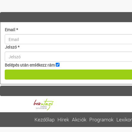
Email
*
Jelszó
*
Belépés után emlékezz rám
Kezdőlap
Hírek
Akciók
Programok
Lexiko