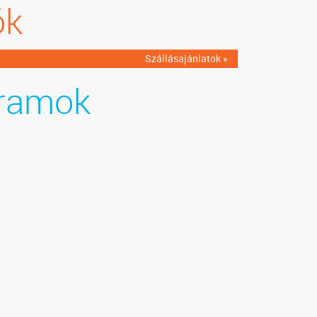
ók
Szállásajánlatok »
ramok