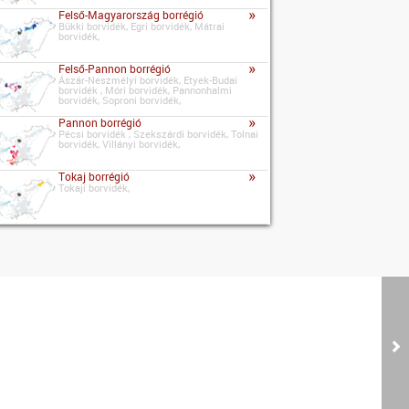
»
Felső-Magyarország borrégió
Bükki borvidék, Egri borvidék, Mátrai
borvidék,
»
Felső-Pannon borrégió
Ászár-Neszmélyi borvidék, Etyek-Budai
borvidék , Móri borvidék, Pannonhalmi
borvidék, Soproni borvidék,
»
Pannon borrégió
Pécsi borvidék , Szekszárdi borvidék, Tolnai
borvidék, Villányi borvidék,
»
Tokaj borrégió
Tokaji borvidék,