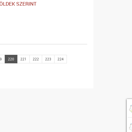
ZÖLDEK SZERINT
9
220
221
222
223
224