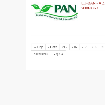
EU-BAN - A 
2008-03-27
<< Eleje
< Előző
215
216
217
218
21
Következő >
Vége >>