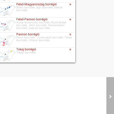
»
Felső-Magyarország borrégió
Bükki borvidék, Egri borvidék, Mátrai
borvidék,
»
Felső-Pannon borrégió
Ászár-Neszmélyi borvidék, Etyek-Budai
borvidék , Móri borvidék, Pannonhalmi
borvidék, Soproni borvidék,
»
Pannon borrégió
Pécsi borvidék , Szekszárdi borvidék, Tolnai
borvidék, Villányi borvidék,
»
Tokaj borrégió
Tokaji borvidék,