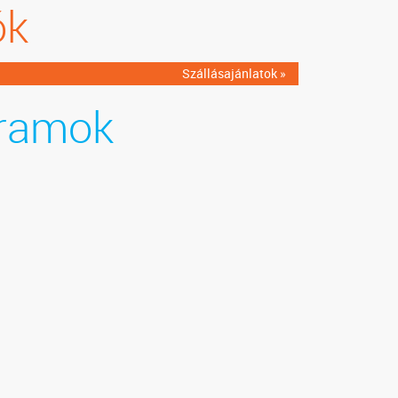
ók
Szállásajánlatok »
ramok