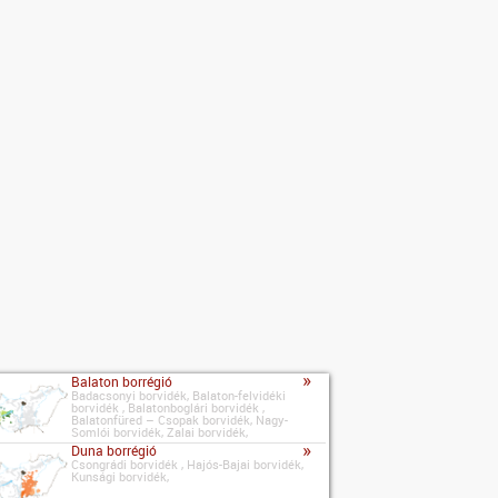
»
Balaton borrégió
Badacsonyi borvidék, Balaton-felvidéki
borvidék , Balatonboglári borvidék ,
Balatonfüred – Csopak borvidék, Nagy-
Somlói borvidék, Zalai borvidék,
»
Duna borrégió
Csongrádi borvidék , Hajós-Bajai borvidék,
Kunsági borvidék,