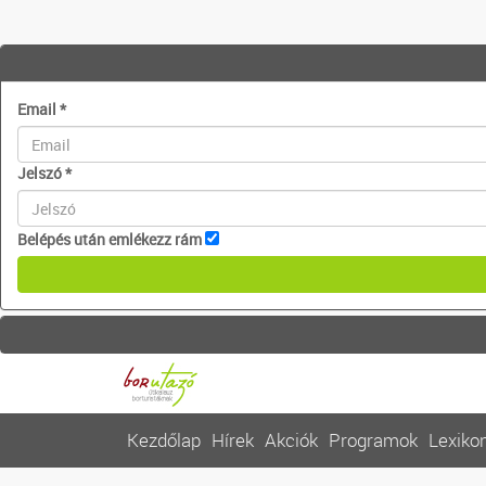
Email
*
Jelszó
*
Belépés után emlékezz rám
Kezdőlap
Hírek
Akciók
Programok
Lexiko