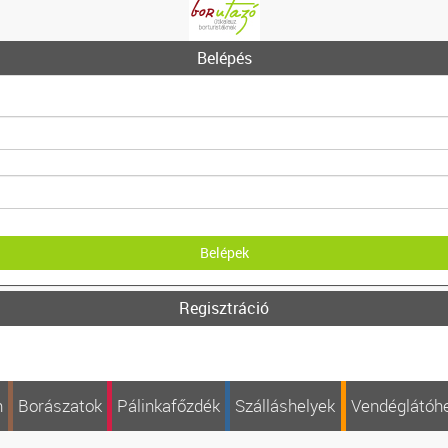
Belépés
Regisztráció
n
Borászatok
Pálinkafőzdék
Szálláshelyek
Vendéglátóh