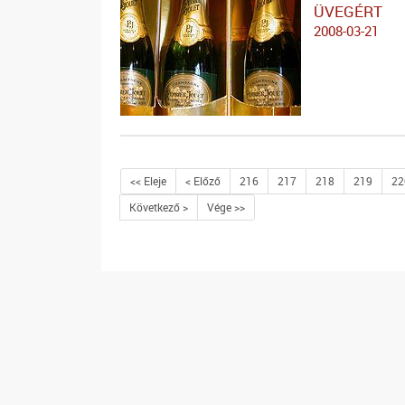
ÜVEGÉRT
2008-03-21
<< Eleje
< Előző
216
217
218
219
22
Következő >
Vége >>