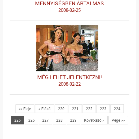
MENNYISÉGBEN ÁRTALMAS
2008-02-25
MÉG LEHET JELENTKEZNI!
2008-02-22
<< Eleje
< Előző
220
221
222
223
224
225
226
227
228
229
Következő >
Vége >>