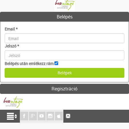
Belépés
Email
*
Jelszó
*
Belépés után emlékezz rám
Regisztráció