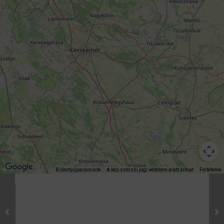
Billentyűparancsok
A kép szerzői jogi védelem alatt állhat
Feltételek