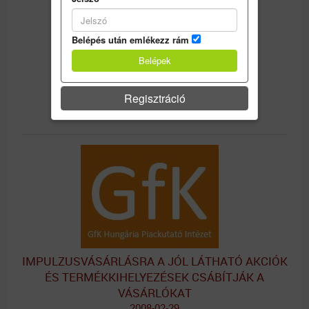
Belépés után emlékezz rám
BEOLVAD AZ AGRÁRTÁRCÁBA AZ AMC
Regisztráció
2008-02-29
IMPULZUSVÁSÁRLÁSRA A JÓL LÁTHATÓ AKCIÓK
ÉS TERMÉKKIHELYEZÉSEK CSÁBÍTJÁK A
VÁSÁRLÓKAT
2008-02-29