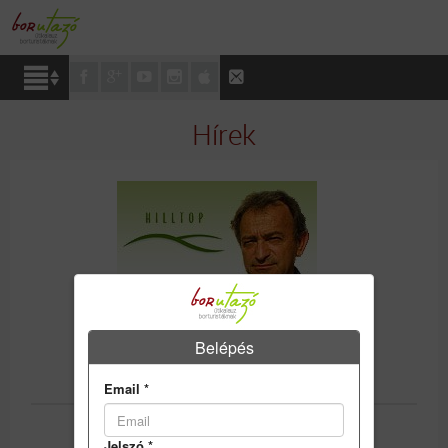
Hírek
Belépés
AZ IDÉN ÚJJÁÉLED A BORMARKETING
2008-02-29
Email
*
Jelszó
*