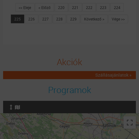
<< Eleje
< Előző
220
221
222
223
224
225
226
227
228
229
Következő >
Vége >>
Akciók
Szállásajánlatok »
Programok