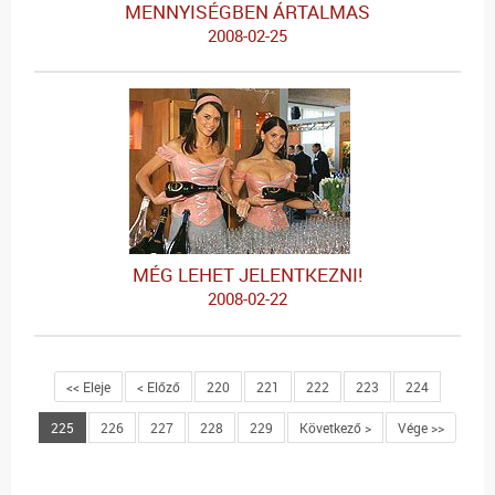
MENNYISÉGBEN ÁRTALMAS
2008-02-25
MÉG LEHET JELENTKEZNI!
2008-02-22
<< Eleje
< Előző
220
221
222
223
224
225
226
227
228
229
Következő >
Vége >>