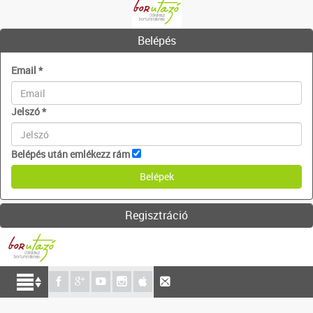
Belépés
Email
*
Jelszó
*
Belépés után emlékezz rám
Regisztráció