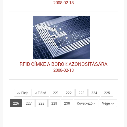
2008-02-18
RFID CÍMKE A BOROK AZONOSÍTÁSÁRA
2008-02-13
<< Eleje
< Előző
221
222
223
224
225
226
227
228
229
230
Következő >
Vége >>