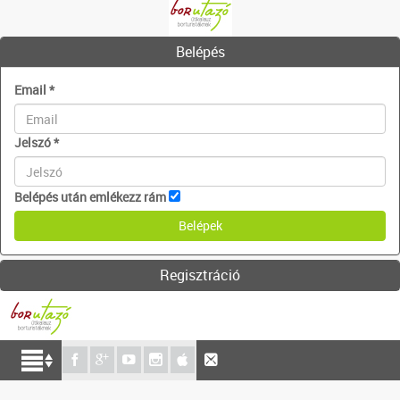
Belépés
Email
*
Jelszó
*
Belépés után emlékezz rám
Regisztráció