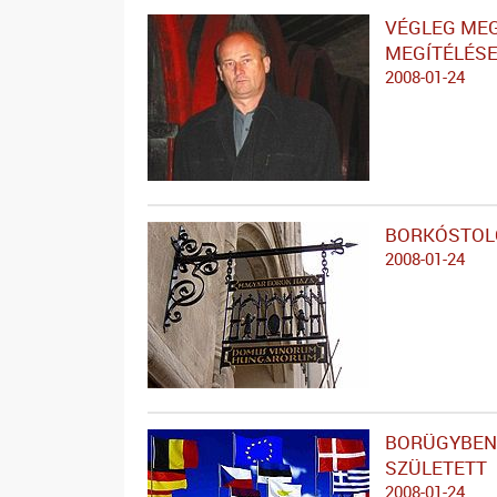
VÉGLEG MEG
MEGÍTÉLÉS
2008-01-24
BORKÓSTOL
2008-01-24
BORÜGYBEN
SZÜLETETT
2008-01-24