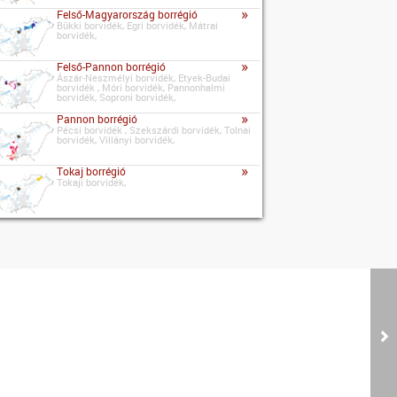
»
Felső-Magyarország borrégió
Bükki borvidék, Egri borvidék, Mátrai
borvidék,
»
Felső-Pannon borrégió
Ászár-Neszmélyi borvidék, Etyek-Budai
borvidék , Móri borvidék, Pannonhalmi
borvidék, Soproni borvidék,
»
Pannon borrégió
Pécsi borvidék , Szekszárdi borvidék, Tolnai
borvidék, Villányi borvidék,
»
Tokaj borrégió
Tokaji borvidék,