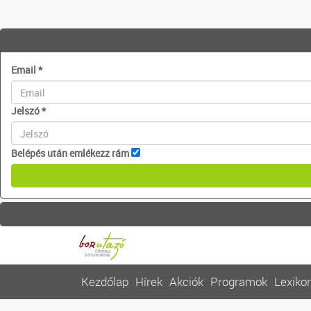
Email
*
Jelszó
*
Belépés után emlékezz rám
Kezdőlap
Hírek
Akciók
Programok
Lexiko