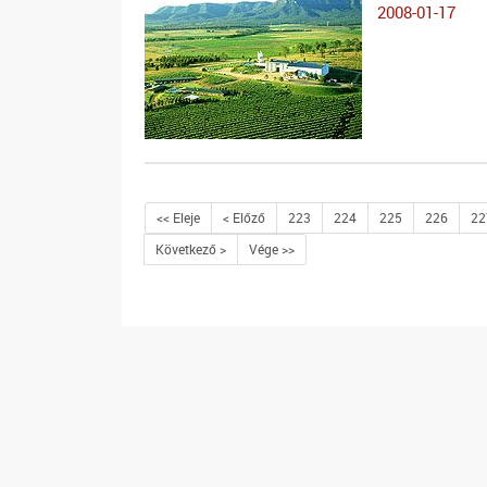
2008-01-17
<< Eleje
< Előző
223
224
225
226
22
Következő >
Vége >>