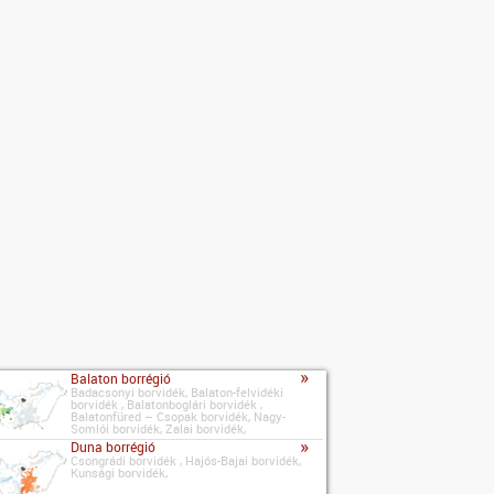
»
Balaton borrégió
Badacsonyi borvidék, Balaton-felvidéki
borvidék , Balatonboglári borvidék ,
Balatonfüred – Csopak borvidék, Nagy-
Somlói borvidék, Zalai borvidék,
»
Duna borrégió
Csongrádi borvidék , Hajós-Bajai borvidék,
Kunsági borvidék,