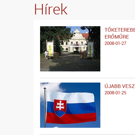
Hírek
TŐKETEREB
ERŐMŰRE
2008-01-27
ÚJABB VESZ
2008-01-25