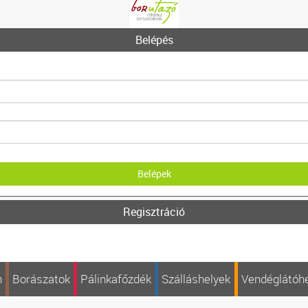
Belépés
Regisztráció
n
Borászatok
Pálinkafőzdék
Szálláshelyek
Vendéglátóh