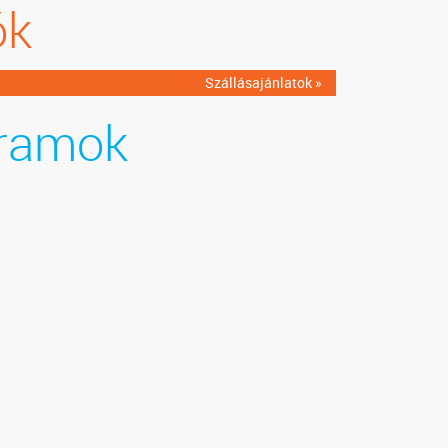
ók
Szállásajánlatok »
ramok