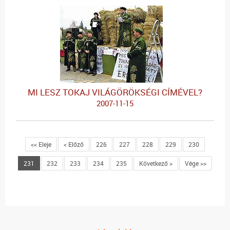
MI LESZ TOKAJ VILÁGÖRÖKSÉGI CÍMÉVEL?
2007-11-15
<< Eleje
< Előző
226
227
228
229
230
231
232
233
234
235
Következő >
Vége >>