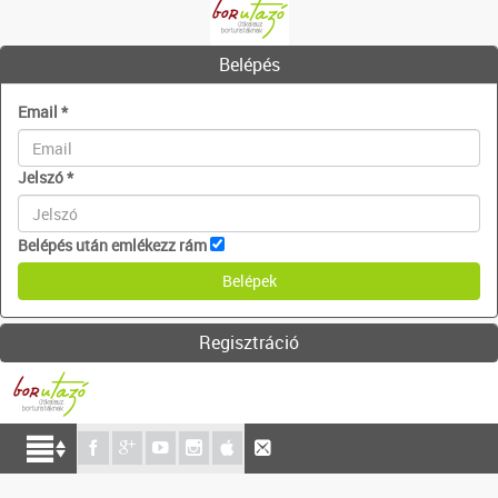
Belépés
Email
*
Jelszó
*
Belépés után emlékezz rám
Regisztráció