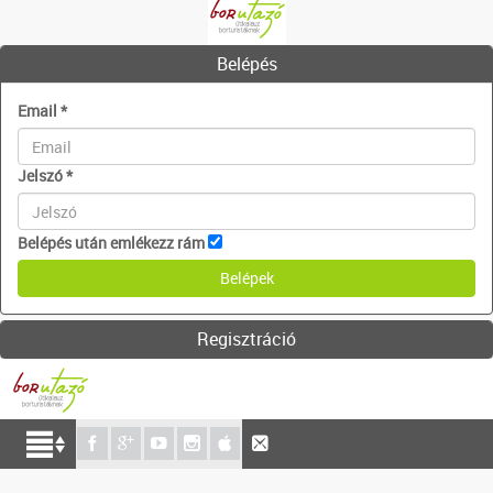
Belépés
Email
*
Jelszó
*
Belépés után emlékezz rám
Regisztráció