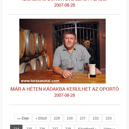
2007-08-28
MÁR A HÉTEN KÁDAKBA KERÜLHET AZ OPORTÓ
2007-08-28
<< Eleje
< Előző
229
230
231
232
233
234
235
236
237
238
Következő >
Vége >>