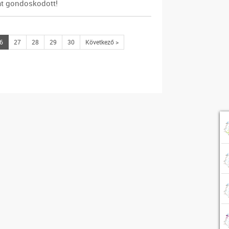
at gondoskodott!
6
27
28
29
30
Következő >