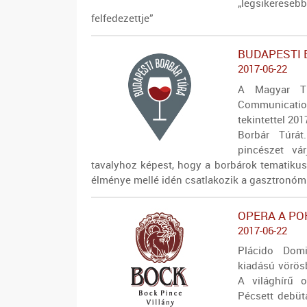
„legsikerese
felfedezettje”
BUDAPESTI 
2017-06-22
A Magyar Tu
Communication
tekintettel 20
Borbár Túrát
pincészet vá
tavalyhoz képest, hogy a borbárok tematikus
élménye mellé idén csatlakozik a gasztronómi
OPERA A P
2017-06-22
Plácido Domi
kiadású vörösb
A világhírű o
Pécsett debüt