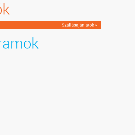
ók
Szállásajánlatok »
ramok