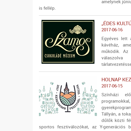
amelynek júni
is fellép.
„ÉDES KULT
2017-06-16
Egyéves lett
kávéház, am
működik. Az 
válaszolva 
tárlatvezetésse
HOLNAP KEZ
2017-06-15
Színházi el
programok
gyerekprogram
Tállyán, a tok
dűlők közti f
sportos fesztiválozókat, az Y-generációs