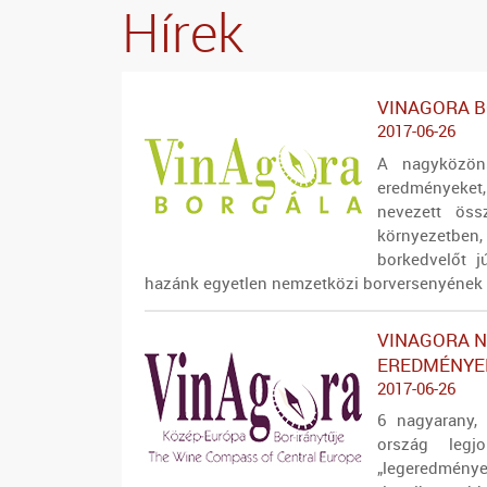
Hírek
VINAGORA 
2017-06-26
A nagyközön
eredményeket
nevezett öss
környezetben,
borkedvelőt j
hazánk egyetlen nemzetközi borversenyének
VINAGORA 
EREDMÉNYE
2017-06-26
6 nagyarany,
ország legj
„legeredmé