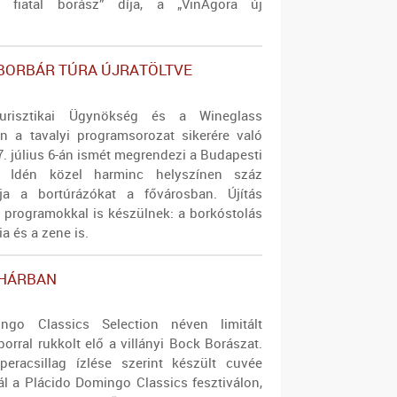
bb fiatal borász” díja, a „VinAgora új
BORBÁR TÚRA ÚJRATÖLTVE
risztikai Ügynökség és a Wineglass
 a tavalyi programsorozat sikerére való
17. július 6-án ismét megrendezi a Budapesti
. Idén közel harminc helyszínen száz
rja a bortúrázókat a fővárosban. Újítás
 programokkal is készülnek: a borkóstolás
a és a zene is.
OHÁRBAN
ngo Classics Selection néven limitált
orral rukkolt elő a villányi Bock Borászat.
peracsillag ízlése szerint készült cuvée
ál a Plácido Domingo Classics fesztiválon,