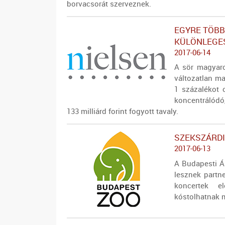
borvacsorát szerveznek.
EGYRE TÖBB
KÜLÖNLEGES
2017-06-14
A sör magyaro
változatlan m
1 százalékot 
koncentrálódó
133 milliárd forint fogyott tavaly.
SZEKSZÁRDI
2017-06-13
A Budapesti Á
lesznek partn
koncertek e
kóstolhatnak m