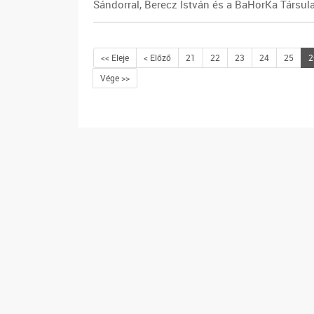
Sándorral, Berecz István és a BaHorKa Társul
<< Eleje
< Előző
21
22
23
24
25
2
Vége >>