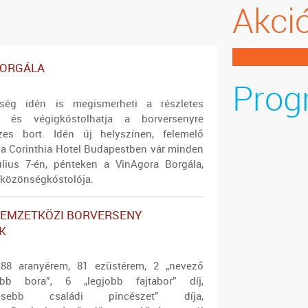
Akci
BORGÁLA
Prog
ség idén is megismerheti a részletes
, és végigkóstolhatja a borversenyre
zes bort. Idén új helyszínen, felemelő
 a Corinthia Hotel Budapestben vár minden
úlius 7-én, pénteken a VinAgora Borgála,
 közönségkóstolója.
NEMZETKÖZI BORVERSENY
K
 88 aranyérem, 81 ezüstérem, 2 „nevező
obb bora”, 6 „legjobb fajtabor” díj,
nyesebb családi pincészet” díja,