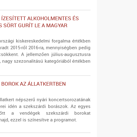
 ÍZESÍTETT ALKOHOLMENTES ÉS
 SÖRT GURÍT LE A MAGYAR
rszági kiskereskedelmi forgalma értékben
aradt 2015-ről 2016-ra, mennyiségben pedig
csökkent. A jellemzően július-augusztusra
, nagy szezonalitású kategóriából értékben
 BOROK AZ ÁLLATKERTBEN
llatkert népszerű nyári koncertsorozatának
erei idén a szekszárdi borászok. Az egyes
lőtt a vendégek szekszárdi borokat
ajd, ezzel is színesítve a programot.