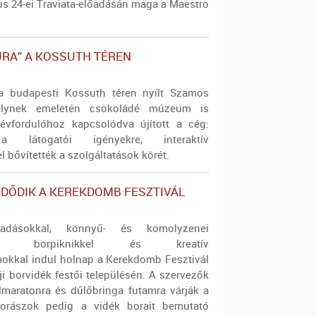
us 24-ei Traviata-előadásán maga a Maestro
ÚRA” A KOSSUTH TÉREN
 a budapesti Kossuth téren nyílt Szamos
elynek emeletén csokoládé múzeum is
évfordulóhoz kapcsolódva újított a cég:
a látogatói igényekre, interaktív
l bővítették a szolgáltatások körét.
DŐDIK A KEREKDOMB FESZTIVÁL
őadásokkal, könnyű- és komolyzenei
kal, borpiknikkel és kreatív
okkal indul holnap a Kerekdomb Fesztivál
aji borvidék festői településén. A szervezők
élmaratonra és dűlőbringa futamra várják a
 borászok pedig a vidék borait bemutató