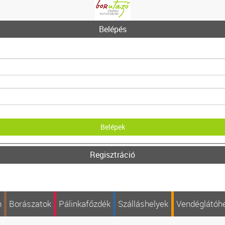
Belépés
Regisztráció
n
Borászatok
Pálinkafőzdék
Szálláshelyek
Vendéglátóh