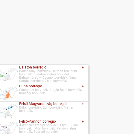
»
Balaton borrégió
Badacsonyi borvidék, Balaton-felvidéki
borvidék , Balatonboglári borvidék ,
Balatonfüred – Csopak borvidék, Nagy-
Somlói borvidék, Zalai borvidék,
»
Duna borrégió
Csongrádi borvidék , Hajós-Bajai borvidék,
Kunsági borvidék,
»
Felső-Magyarország borrégió
Bükki borvidék, Egri borvidék, Mátrai
borvidék,
»
Felső-Pannon borrégió
Ászár-Neszmélyi borvidék, Etyek-Budai
borvidék , Móri borvidék, Pannonhalmi
borvidék, Soproni borvidék,