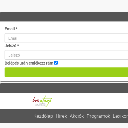
Email
*
Jelszó
*
Belépés után emlékezz rám
Kezdőlap
Hírek
Akciók
Programok
Lexiko