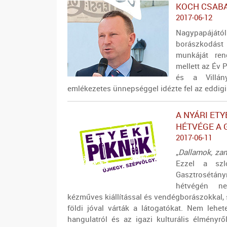
KOCH CSABA
2017-06-12
Nagypapájátó
borászkodás
munkáját re
mellett az Év P
és a Villán
emlékezetes ünnepséggel idézte fel az eddigi 
A NYÁRI ETY
HÉTVÉGE A
2017-06-11
„
Dallamok, zam
Ezzel a szl
Gasztrosétán
hétvégén ne
kézműves kiállítással és vendégborászokkal, 
földi jóval várták a látogatókat. Nem lehe
hangulatról és az igazi
kulturális
élményrő