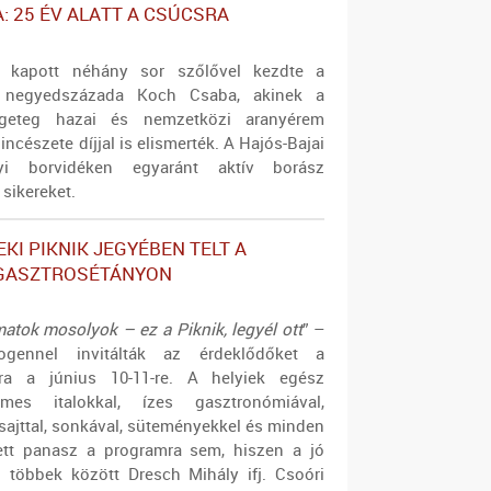
: 25 ÉV ALATT A CSÚCSRA
l kapott néhány sor szőlővel kezdte a
t negyedszázada Koch Csaba, akinek a
ngeteg hazai és nemzetközi aranyérem
incészete díjjal is elismerték. A Hajós-Bajai
yi borvidéken egyaránt aktív borász
sikereket.
EKI PIKNIK JEGYÉBEN TELT A
 GASZTROSÉTÁNYON
atok mosolyok – ez a Piknik, legyél
ott
” –
ogennel invitálták az érdeklődőket a
yra a június 10-11-re. A helyiek egész
mes italokkal, ízes gasztronómiával,
sajttal, sonkával, süteményekkel és minden
tett panasz a programra sem, hiszen a jó
l többek között Dres
ch Mihály ifj. Csoóri