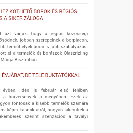
EZ KÖTHETŐ BOROK ÉS RÉGIÓS
 A SIKER ZÁLOGA
ól azt várjuk, hogy a régiós közösségi
södnek, jobban szerepelnek a borpiacon,
ebb termőhelyek borai is jobb szabályozást
ott el a termelők és borászok Olaszrizling
 Márga Bisztróban.
 ÉVJÁRAT, DE TELE BUKTATÓKKAL
 évben, idén is február első felében
k a borversenyek a megyében. Ezek az
gyon fontosak a kisebb termelők számára
tos képet kapnak arról, hogyan sikerültek a
akemberek szerint szenzációs a tavalyi