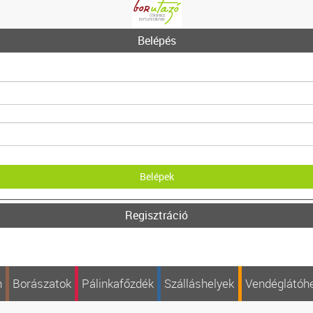
Belépés
Regisztráció
n
Borászatok
Pálinkafőzdék
Szálláshelyek
Vendéglátóh