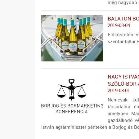
még nagyobb é
BALATON BO
2019-03-04
Előkóstolón v
szentantalfai 
NAGY ISTVÁ
SZŐLŐ-BOR 
2019-03-01
Nemcsak kul
társadalmi é
amelyben Mag
gazdálkodó v
István agrárminiszter pénteken a Borjog és 