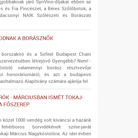
egjobbaknak járó SynVino-díjakat ebben az
s és Fia Pincészet, a Béres Szőlőbirtok, a
acsonyi NAIK Szőlészeti és Borászati
ODNAK A BORÁSZNŐK
 borszakíró és a Sofitel Budapest Chain
szervezésében létrejövő Gyengébb? Nem! -
óstoló valamennyi borász résztvevője
i honoráriumáról, és azt a budapesti
oltalmazó Alapítvány számára ajánlja fel.
ÖRÖK - MÁRCIUSBAN ISMÉT TOKAJ-
A FŐSZEREP
n közel 1000 vendég volt kíváncsi a hazánk
fehérboros borvidékének színe-javát
okaji Március Nagykóstolóra. Az idei évben