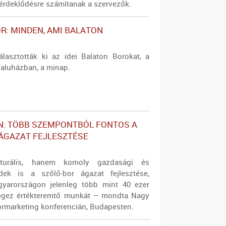
rdeklődésre számítanak a szervezők.
R: MINDEN, AMI BALATON
álasztották ki az idei Balaton Borokat, a
Faluházban, a minap.
N: TÖBB SZEMPONTBÓL FONTOS A
ÁGAZAT FEJLESZTÉSE
turális, hanem komoly gazdasági és
rdek is a szőlő-bor ágazat fejlesztése,
yarországon jelenleg több mint 40 ezer
égez értékteremtő munkát – mondta Nagy
Bormarketing konferencián, Budapesten.