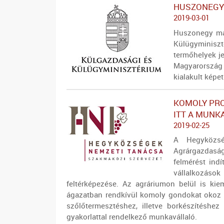
HUSZONEGY 
2019-03-01
Huszonegy mag
Külügyminisz
termőhelyek j
Magyarország 
kialakult képet
KOMOLY PRO
ITT A MUNK
2019-02-25
A Hegyközs
Agrárgazdasági
felmérést indí
vállalkozások
feltérképezése. Az agráriumon belül is ki
ágazatban rendkívül komoly gondokat okoz 
szőlőtermesztéshez, illetve borkészítéshez
gyakorlattal rendelkező munkavállaló.