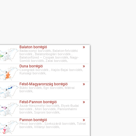
»
Balaton borrégió
Badacsonyi borvidék, Balaton-felvidéki
borvidék , Balatonboglári borvidék ,
Balatonfüred – Csopak borvidék, Nagy-
Somlói borvidék, Zalai borvidék,
»
Duna borrégió
Csongrádi borvidék , Hajós-Bajai borvidék,
Kunsági borvidék,
»
Felső-Magyarország borrégió
Bükki borvidék, Egri borvidék, Mátrai
borvidék,
»
Felső-Pannon borrégió
Ászár-Neszmélyi borvidék, Etyek-Budai
borvidék , Móri borvidék, Pannonhalmi
borvidék, Soproni borvidék,
»
Pannon borrégió
Pécsi borvidék , Szekszárdi borvidék, Tolnai
borvidék, Villányi borvidék,