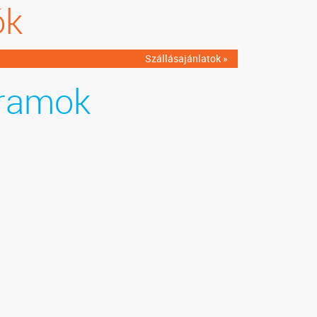
ók
Szállásajánlatok »
ramok