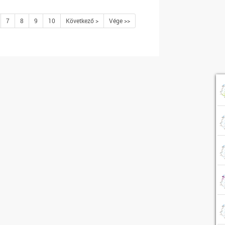
7
8
9
10
Következő >
Vége >>