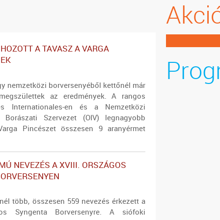
Akci
HOZOTT A TAVASZ A VARGA
Prog
NEK
agy nemzetközi borversenyéből kettőnél már
megszülettek az eredmények. A rangos
les Internationales-en és a Nemzetközi
s Borászati Szervezet (OIV) legnagyobb
Varga Pincészet összesen 9 aranyérmet
Ú NEVEZÉS A XVIII. ORSZÁGOS
BORVERSENYEN
nél több, összesen 559 nevezés érkezett a
gos Syngenta Borversenyre. A siófoki