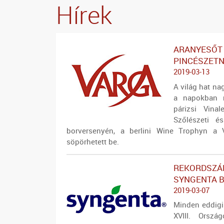
Hírek
ARANYESŐT 
PINCÉSZET
2019-03-13
A világ hat n
a napokban 
párizsi Vina
Szőlészeti é
borversenyén, a berlini Wine Trophyn a 
söpörhetett be.
REKORDSZÁM
SYNGENTA 
2019-03-07
Minden eddigi
XVIII. Orszá