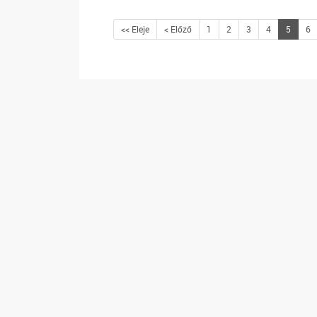
<< Eleje
< Előző
1
2
3
4
5
6