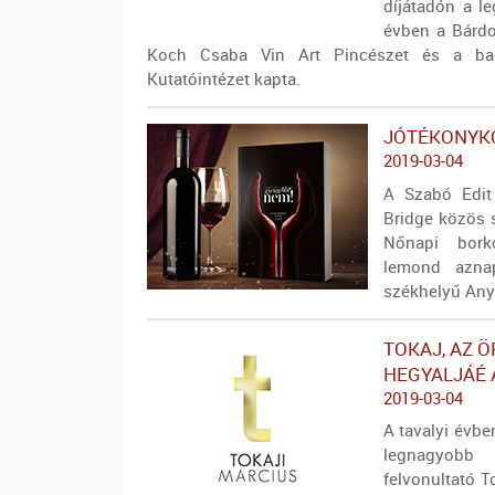
díjátadón a l
évben a Bárdo
Koch Csaba Vin Art Pincészet és a bad
Kutatóintézet kapta.
JÓTÉKONYK
2019-03-04
A Szabó Edit
Bridge közös 
Nőnapi bork
lemond aznap
székhelyű Anya
TOKAJ, AZ 
HEGYALJÁÉ 
2019-03-04
A tavalyi évbe
legnagyobb 
felvonultató T