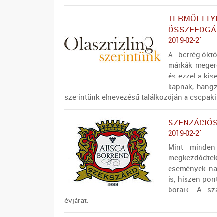
TERMŐHELYH
ÖSSZEFOGÁS
2019-02-21
A borrégiókt
márkák megerő
és ezzel a kis
kapnak, hangz
szerintünk elnevezésű találkozóján a csopaki
SZENZÁCIÓS
2019-02-21
Mint minden
megkezdődte
események na
is, hiszen pon
boraik. A sz
évjárat.