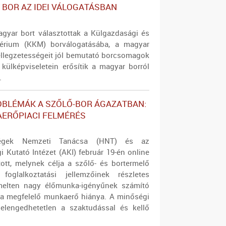
BOR AZ IDEI VÁLOGATÁSBAN
yar bort választottak a Külgazdasági és
térium (KKM) borválogatásába, a magyar
ellegzetességeit jól bemutató borcsomagok
külképviseletein erősítik a magyar borról
.
BLÉMÁK A SZŐLŐ-BOR ÁGAZATBAN:
AERŐPIACI FELMÉRÉS
égek Nemzeti Tanácsa (HNT) és az
 Kutató Intézet (AKI) február 19-én online
tott, melynek célja a szőlő- és bortermelő
 foglalkoztatási jellemzőinek részletes
emelten nagy élőmunka-igényűnek számító
a megfelelő munkaerő hiánya. A minőségi
 elengedhetetlen a szaktudással és kellő