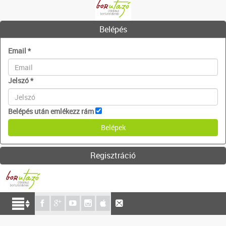
Belépés
Email
*
Jelszó
*
Belépés után emlékezz rám
Regisztráció