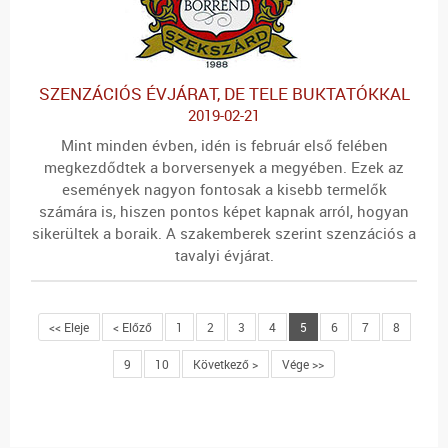
SZENZÁCIÓS ÉVJÁRAT, DE TELE BUKTATÓKKAL
2019-02-21
Mint minden évben, idén is február első felében
megkezdődtek a borversenyek a megyében. Ezek az
események nagyon fontosak a kisebb termelők
számára is, hiszen pontos képet kapnak arról, hogyan
sikerültek a boraik. A szakemberek szerint szenzációs a
tavalyi évjárat.
<< Eleje
< Előző
1
2
3
4
5
6
7
8
9
10
Következő >
Vége >>