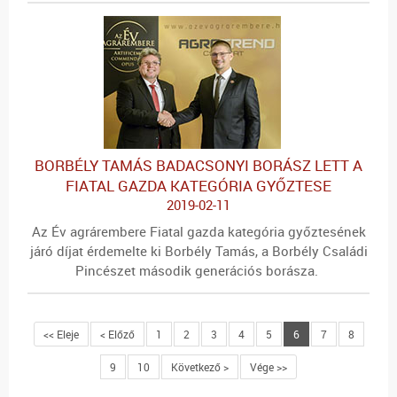
BORBÉLY TAMÁS BADACSONYI BORÁSZ LETT A
FIATAL GAZDA KATEGÓRIA GYŐZTESE
2019-02-11
Az Év agrárembere Fiatal gazda kategória győztesének
járó díjat érdemelte ki Borbély Tamás, a Borbély Családi
Pincészet második generációs borásza.
<< Eleje
< Előző
1
2
3
4
5
6
7
8
9
10
Következő >
Vége >>