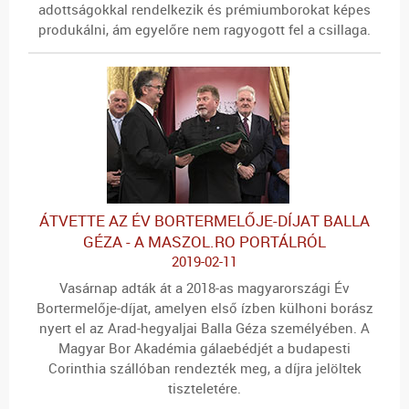
adottságokkal rendelkezik és prémiumborokat képes
produkálni, ám egyelőre nem ragyogott fel a csillaga.
ÁTVETTE AZ ÉV BORTERMELŐJE-DÍJAT BALLA
GÉZA - A MASZOL.RO PORTÁLRÓL
2019-02-11
Vasárnap adták át a 2018-as magyarországi Év
Bortermelője-díjat, amelyen első ízben külhoni borász
nyert el az Arad-hegyaljai Balla Géza személyében. A
Magyar Bor Akadémia gálaebédjét a budapesti
Corinthia szállóban rendezték meg, a díjra jelöltek
tiszteletére.