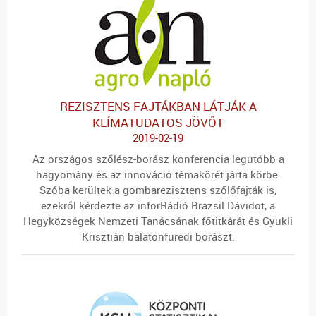
REZISZTENS FAJTÁKBAN LÁTJÁK A
KLÍMATUDATOS JÖVŐT
2019-02-19
Az országos szőlész-borász konferencia legutóbb a
hagyomány és az innováció témakörét járta körbe.
Szóba kerültek a gombarezisztens szőlőfajták is,
ezekről kérdezte az inforRádió Brazsil Dávidot, a
Hegyközségek Nemzeti Tanácsának főtitkárát és Gyukli
Krisztián balatonfüredi borászt.