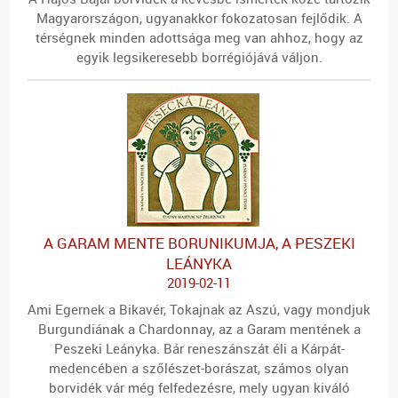
Magyarországon, ugyanakkor fokozatosan fejlődik. A
térségnek minden adottsága meg van ahhoz, hogy az
egyik legsikeresebb borrégiójává váljon.
A GARAM MENTE BORUNIKUMJA, A PESZEKI
LEÁNYKA
2019-02-11
Ami Egernek a Bikavér, Tokajnak az Aszú, vagy mondjuk
Burgundiának a Chardonnay, az a Garam mentének a
Peszeki Leányka. Bár reneszánszát éli a Kárpát-
medencében a szőlészet-borászat, számos olyan
borvidék vár még felfedezésre, mely ugyan kiváló