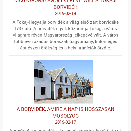
MAGYARORSZÁG JELKÉPÉVÉ VÁLT A TOKAJI
BORVIDÉK
2019-02-19
A Tokaj-Hegyalja borvidék a világ első zárt borvidéke
1737 óta. A borvidék egyik központja Tokaj, a város
világhíre révén Magyarország jelképévé vált. A város
több évszázados borászati hagyomány, különleges
építészeti örökség és a helyi tradíciók őrzője.
A BORVIDÉK, AMIRE A NAP IS HOSSZASAN
MOSOLYOG
2019-02-17
A Hajós-Bajai borvidék a kevésbé ismertek közé tartozik