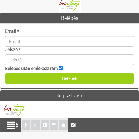
Belépés
Email
*
Jelszó
*
Belépés után emlékezz rám
Regisztráció