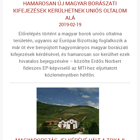
HAMAROSAN ÚJ MAGYAR BORÁSZATI
KIFEJEZÉSEK KERÜLHETNEK UNIÓS OLTALOM
ALÁ
2019-02-19
Előrelépés történt a magyar borok uniós oltalma
területén, ugyanis az Európai Bizottság foglalkozik a
már öt éve benyújtott hagyományos magyar borászati
kifejezések kérdésével, és hamarosan sor kerülhet ezek
hivatalos bejegyzésére – közölte Erdős Norbert
fideszes EP-képviselő az MTI-hez eljuttatott
közleményében hétfőn.