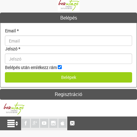
Belépés
Email
*
Jelszó
*
Belépés után emlékezz rám
Regisztráció