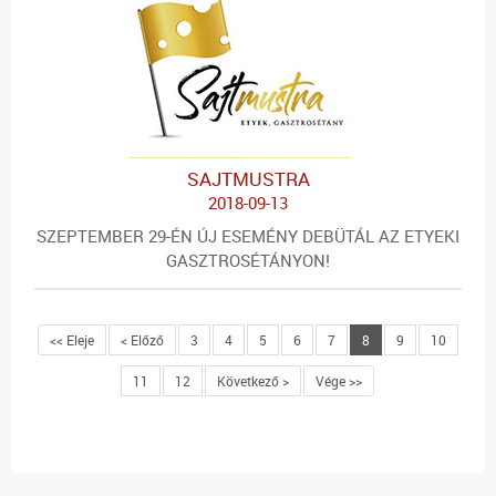
SAJTMUSTRA
2018-09-13
SZEPTEMBER 29-ÉN ÚJ ESEMÉNY DEBÜTÁL AZ ETYEKI
GASZTROSÉTÁNYON!
<< Eleje
< Előző
3
4
5
6
7
8
9
10
11
12
Következő >
Vége >>