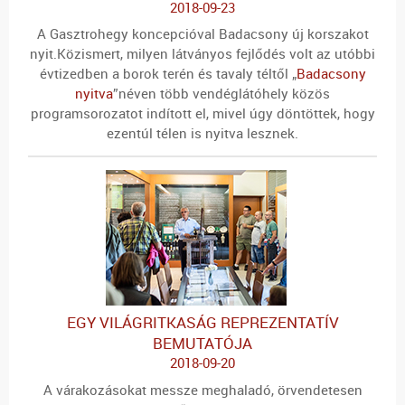
2018-09-23
A Gasztrohegy koncepcióval Badacsony új korszakot
nyit.Közismert, milyen látványos fejlődés volt az utóbbi
évtizedben a borok terén és tavaly téltől „
Badacsony
nyitva
”néven több vendéglátóhely közös
programsorozatot indított el, mivel úgy döntöttek, hogy
ezentúl télen is nyitva lesznek.
EGY VILÁGRITKASÁG REPREZENTATÍV
BEMUTATÓJA
2018-09-20
A várakozásokat messze meghaladó, örvendetesen