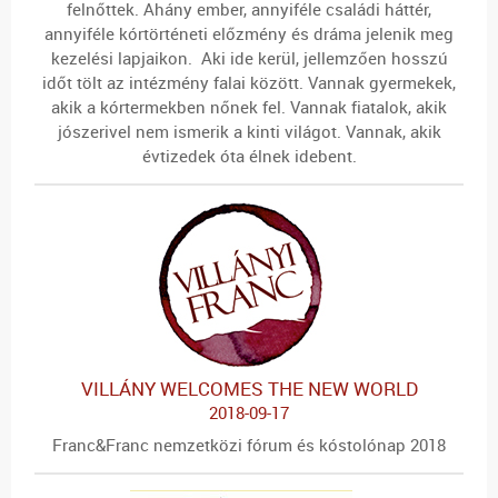
felnőttek. Ahány ember, annyiféle családi háttér,
annyiféle kórtörténeti előzmény és dráma jelenik meg
kezelési lapjaikon. Aki ide kerül, jellemzően hosszú
időt tölt az intézmény falai között. Vannak gyermekek,
akik a kórtermekben nőnek fel. Vannak fiatalok, akik
jószerivel nem ismerik a kinti világot. Vannak, akik
évtizedek óta élnek idebent.
VILLÁNY WELCOMES THE NEW WORLD
2018-09-17
Franc&Franc nemzetközi fórum és kóstolónap 2018