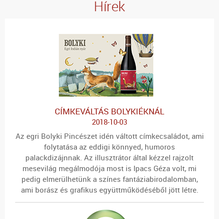
Hírek
CÍMKEVÁLTÁS BOLYKIÉKNÁL
2018-10-03
Az egri Bolyki Pincészet idén váltott címkecsaládot, ami
folytatása az eddigi könnyed, humoros
palackdizájnnak. Az illusztrátor által kézzel rajzolt
mesevilág megálmodója most is Ipacs Géza volt, mi
pedig elmerülhetünk a színes fantáziabirodalomban,
ami borász és grafikus együttműködéséből jött létre.