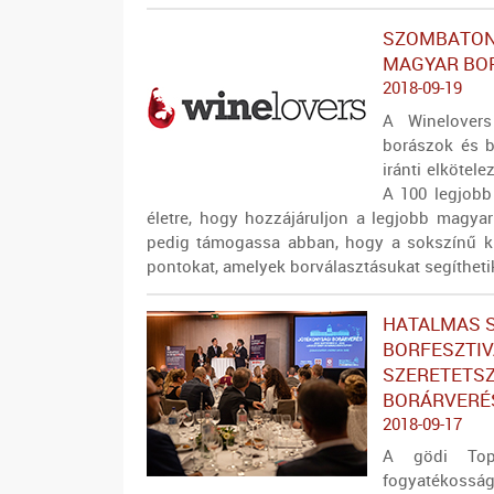
SZOMBATON 
MAGYAR BO
2018-09-19
A Winelover
borászok és b
iránti elkötel
A 100 legjobb
életre, hogy hozzájáruljon a legjobb magya
pedig támogassa abban, hogy a sokszínű kí
pontokat, amelyek borválasztásukat segítheti
HATALMAS S
BORFESZTIV
SZERETETS
BORÁRVERÉ
2018-09-17
A gödi Top
fogyatékos