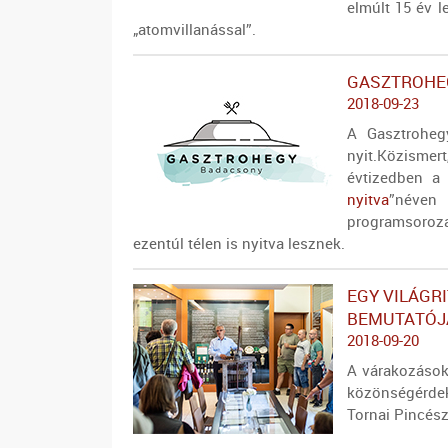
elmúlt 15 év l
„atomvillanással”.
GASZTROHEG
2018-09-23
A Gasztroheg
nyit.Közismert
évtizedben a 
nyitva
”néve
programsoroza
ezentúl télen is nyitva lesznek.
EGY VILÁGR
BEMUTATÓJ
2018-09-20
A várakozáso
közönségérde
Tornai Pincés