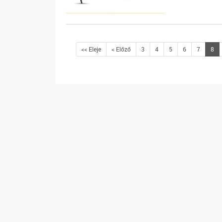
<< Eleje
< Előző
3
4
5
6
7
8