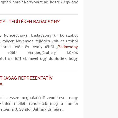
egjobb borait kortyolhatják, köztük egy-egy
Y - TERÍTÉKEN BADACSONY
y koncepcióval Badacsony új korszakot
, milyen látványos fejlődés volt az utóbbi
borok terén és tavaly téltől „
Badacsony
n több vendéglátóhely közös
tot indított el, mivel úgy döntöttek, hogy
ITKASÁG REPREZENTATÍV
A
kat messze meghaladó, örvendetesen nagy
klődés mellett rendezték meg a somlói
zetben a 3. Somlói Juhfark Ünnepet.