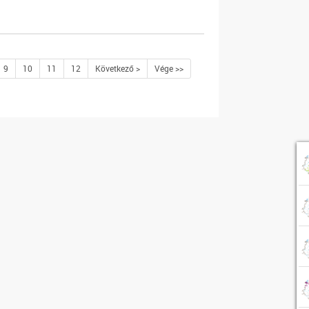
9
10
11
12
Következő >
Vége >>