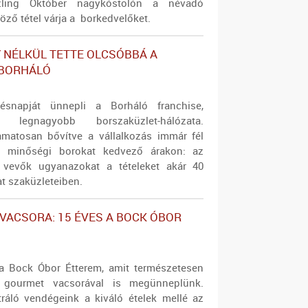
ling Október nagykóstolón a névadó
öző tétel várja a borkedvelőket.
NÉLKÜL TETTE OLCSÓBBÁ A
 BORHÁLÓ
tésnapját ünnepli a Borháló franchise,
g legnagyobb borszaküzlet-hálózata.
yamatosan bővítve a vállalkozás immár fél
ál minőségi borokat kedvező árakon: az
a vevők ugyanazokat a tételeket akár 40
at szaküzleteiben.
VACSORA: 15 ÉVES A BOCK ÓBOR
a Bock Óbor Étterem, amit természetesen
 gourmet vacsorával is megünneplünk.
tráló vendégeink a kiváló ételek mellé az