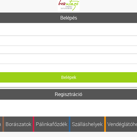
Belépés
Regisztráció
n
Borászatok
Pálinkafőzdék
Szálláshelyek
Vendéglátóh