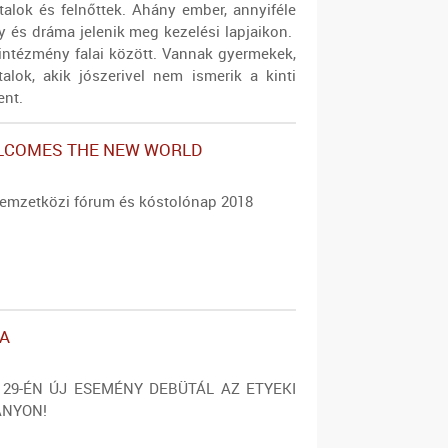
talok és felnőttek. Ahány ember, annyiféle
ny és dráma jelenik meg kezelési lapjaikon.
z intézmény falai között. Vannak gyermekek,
alok, akik jószerivel nem ismerik a kinti
ent.
LCOMES THE NEW WORLD
emzetközi fórum és kóstolónap 2018
A
29-ÉN ÚJ ESEMÉNY DEBÜTÁL AZ ETYEKI
ÁNYON!