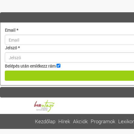
Email
*
Jelszó
*
Belépés után emlékezz rám
Kezdőlap
Hírek
Akciók
Programok
Lexiko