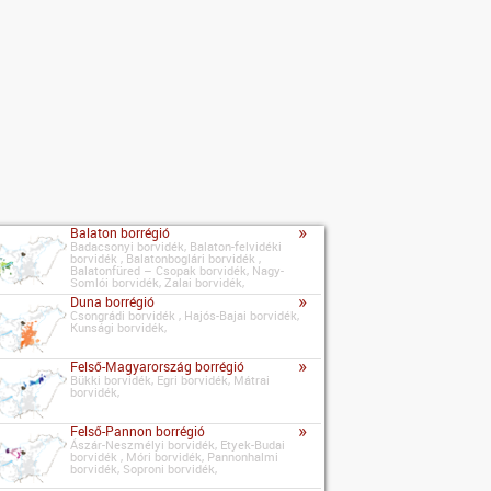
»
Balaton borrégió
Badacsonyi borvidék, Balaton-felvidéki
borvidék , Balatonboglári borvidék ,
Balatonfüred – Csopak borvidék, Nagy-
Somlói borvidék, Zalai borvidék,
»
Duna borrégió
Csongrádi borvidék , Hajós-Bajai borvidék,
Kunsági borvidék,
»
Felső-Magyarország borrégió
Bükki borvidék, Egri borvidék, Mátrai
borvidék,
»
Felső-Pannon borrégió
Ászár-Neszmélyi borvidék, Etyek-Budai
borvidék , Móri borvidék, Pannonhalmi
borvidék, Soproni borvidék,