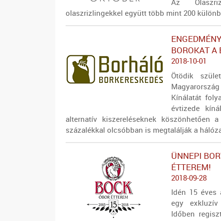
Az Olaszriz
olaszrizlingekkel együtt több mint 200 különb
ENGEDMÉNY 
BOROKAT A
2018-10-01
Ötödik szüle
Magyarorszá
Kínálatát fol
évtizede kín
alternatív kiszereléseknek köszönhetően 
százalékkal olcsóbban is megtalálják a hálóz
ÜNNEPI BOR
ÉTTEREM!
2018-09-28
Idén 15 éves 
egy exkluzív
Időben regisz