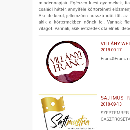
mindennapjait. Egészen kicsi gyermekek, fia
családi háttér, annyiféle kórtörténeti előzmé
Aki ide kerül, jellemzően hosszú időt tölt a
akik a kórtermekben nőnek fel. Vannak fiat
világot. Vannak, akik évtizedek óta élnek ideb
VILLÁNY WE
2018-09-17
Franc&Franc n
SAJTMUSTR
2018-09-13
SZEPTEMBER 
GASZTROSÉT