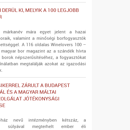
DERÜL KI, MELYIK A 100 LEGJOBB
R
s márkanév mára egyet jelent a hazai
oraik, valamint a minőségi borfogyasztók
ezettséggel. A 116 oldalas Winelovers 100 –
 magyar bor magazint az a szándék hívta
r borok népszerűsítéséhez, a fogyasztókat
nálatban megtalálják azokat az igazodási
k.
IKERREL ZÁRULT A BUDAPEST
ÁL ÉS A MAGYAR MÁLTAI
ZOLGÁLAT JÓTÉKONYSÁGI
SE
ház nevű intézményben kétszáz, a
ság súlyával megterhelt ember éli