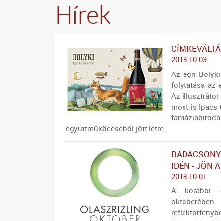
Hírek
CÍMKEVÁLTÁ
2018-10-03
Az egri Bolyki
folytatása az
Az illusztráto
most is Ipacs 
fantáziabir
együttműködéséből jött létre.
BADACSONYI
IDÉN - JÖN 
2018-10-01
A korábbi é
októberébe
reflektorfény