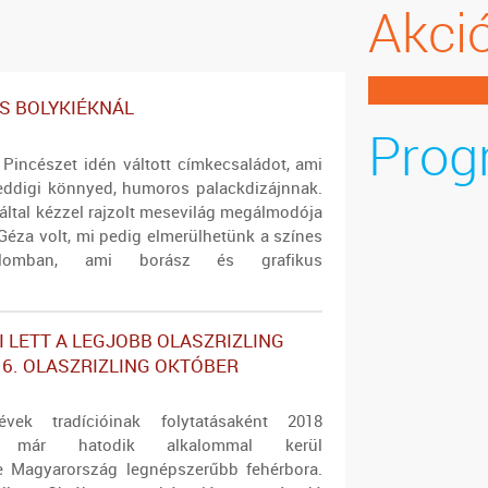
Akci
S BOLYKIÉKNÁL
Prog
 Pincészet idén váltott címkecsaládot, ami
 eddigi könnyed, humoros palackdizájnnak.
r által kézzel rajzolt mesevilág megálmodója
Géza volt, mi pedig elmerülhetünk a színes
odalomban, ami borász és grafikus
 LETT A LEGJOBB OLASZRIZLING
A 6. OLASZRIZLING OKTÓBER
vek tradícióinak folytatásaként 2018
n már hatodik alkalommal kerül
be Magyarország legnépszerűbb fehérbora.