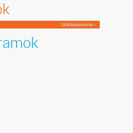
ók
Szállásajánlatok »
ramok