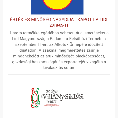
ÉRTÉK ÉS MINŐSÉG NAGYDÍJAT KAPOTT A LIDL
2018-09-11
Három termékkategóriában vehetett át elismeréseket a
Lidl Magyarország a Parlament Felsőházi Termében
szeptember 11-én, az Alkotók Ünnepére időzített
díjátadón. A szakmai megmérettetés zsűrije
mindenekelőtt az áruk minőségét, piacképességét,
gazdasági hasznosságát és exporterejét vizsgálta a
kiválasztás során.