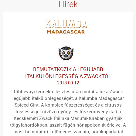
Hírek
BEMUTATKOZIK A LEGÚJABB
ITALKÜLÖNLEGESSÉG A ZWACKTÓL
2018-09-12
Több
évnyi termékfejlesztés után mutatta be a Zwack
legújabb italkülönlegességét, a Kalumba Madagascar
Spiced Gint. A komplex fűszerességet és a citrusos
frissességet ötvöző gyógy- és fűszernövény italt a
Kecskeméti Zwack Pálinka Manufaktúrában gyártják
tölgyfahordókban, aszalt fügén hónapokon át érlelve. A
most bemutatott különleges zamatú, borókapárlattal