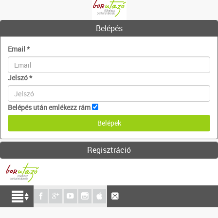
Belépés
Email
*
Jelszó
*
Belépés után emlékezz rám
Regisztráció