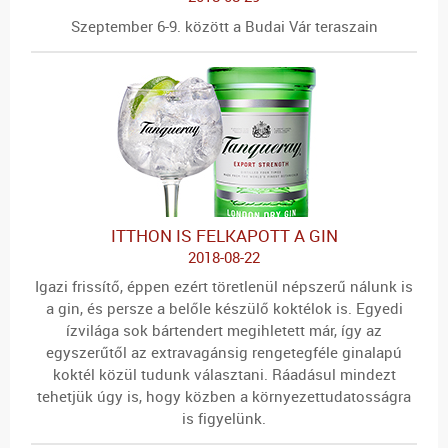
Szeptember 6-9. között a Budai Vár teraszain
ITTHON IS FELKAPOTT A GIN
2018-08-22
Igazi frissítő, éppen ezért töretlenül népszerű nálunk is
a gin, és persze a belőle készülő koktélok is. Egyedi
ízvilága sok bártendert megihletett már, így az
egyszerűtől az extravagánsig rengetegféle ginalapú
koktél közül tudunk választani. Ráadásul mindezt
tehetjük úgy is, hogy közben a környezettudatosságra
is figyelünk.