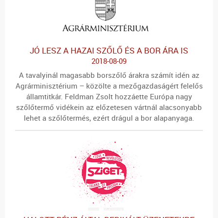
JÓ LESZ A HAZAI SZŐLŐ ÉS A BOR ÁRA IS
2018-08-09
A tavalyinál magasabb borszőlő árakra számít idén az
Agrárminisztérium – közölte a mezőgazdaságért felelős
államtitkár. Feldman Zsolt hozzáette Európa nagy
szőlőtermő vidékein az előzetesen vártnál alacsonyabb
lehet a szőlőtermés, ezért drágul a bor alapanyaga.