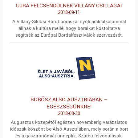
ÚJRA FELCSENDÜLNEK VILLÁNY CSILLAGAI
2018-09-11
A Villány-Siklósi Borút borászai nyolcadik alkalommal
állnak a kultúra mellé, hogy boraikat kóstoltatva
segítsék az Európai Bordalfesztiválok szervezését.
BORŐSZ ALSÓ-AUSZTRIÁBAN –
EGÉSZSÉGÜNKRE!
2018-08-30
Augusztus közepétől egészen novemberig varázslatos
időszak köszönt be Alsó-Ausztriában, mely során a bort
és a gasztronómiát ünneplik. Szüreti felvonulások,