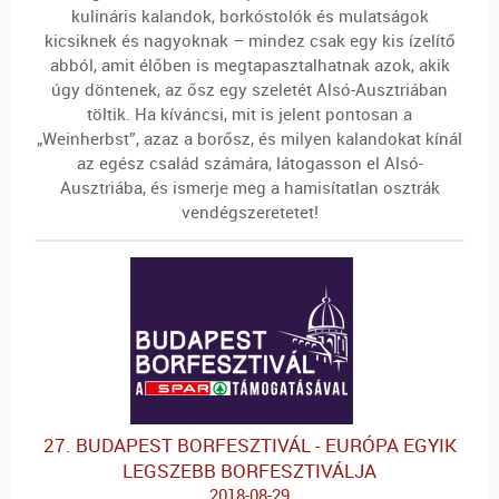
kulináris kalandok, borkóstolók és mulatságok
kicsiknek és nagyoknak – mindez csak egy kis ízelítő
abból, amit élőben is megtapasztalhatnak azok, akik
úgy döntenek, az ősz egy szeletét Alsó-Ausztriában
töltik. Ha kíváncsi, mit is jelent pontosan a
„Weinherbst”, azaz a borősz, és milyen kalandokat kínál
az egész család számára, látogasson el Alsó-
Ausztriába, és ismerje meg a hamisítatlan osztrák
vendégszeretetet!
27. BUDAPEST BORFESZTIVÁL - EURÓPA EGYIK
LEGSZEBB BORFESZTIVÁLJA
2018-08-29