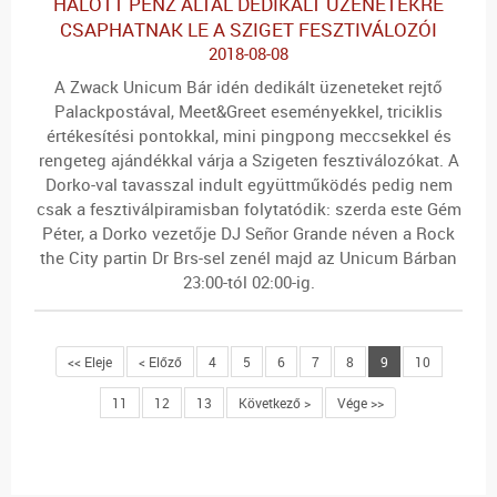
HALOTT PÉNZ ÁLTAL DEDIKÁLT ÜZENETEKRE
CSAPHATNAK LE A SZIGET FESZTIVÁLOZÓI
2018-08-08
A Zwack Unicum Bár idén dedikált üzeneteket rejtő
Palackpostával, Meet&Greet eseményekkel, triciklis
értékesítési pontokkal, mini pingpong meccsekkel és
rengeteg ajándékkal várja a Szigeten fesztiválozókat. A
Dorko-val tavasszal indult együttműködés pedig nem
csak a fesztiválpiramisban folytatódik: szerda este Gém
Péter, a Dorko vezetője DJ Señor Grande néven a Rock
the City partin Dr Brs-sel zenél majd az Unicum Bárban
23:00-tól 02:00-ig.
<< Eleje
< Előző
4
5
6
7
8
9
10
11
12
13
Következő >
Vége >>