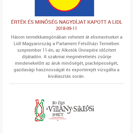
ÉRTÉK ÉS MINŐSÉG NAGYDÍJAT KAPOTT A LIDL
2018-09-11
Három termékkategóriában vehetett át elismeréseket a
Lidl Magyarország a Parlament Felsőházi Termében
szeptember 11-én, az Alkotók Ünnepére időzített
díjátadón. A szakmai megmérettetés zsűrije
mindenekelőtt az áruk minőségét, piacképességét,
gazdasági hasznosságát és exporterejét vizsgálta a
kiválasztás során.