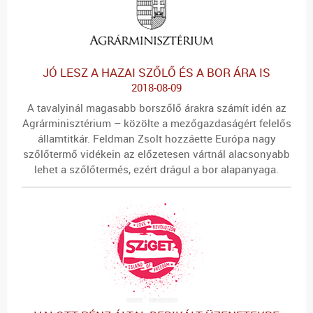
JÓ LESZ A HAZAI SZŐLŐ ÉS A BOR ÁRA IS
2018-08-09
A tavalyinál magasabb borszőlő árakra számít idén az
Agrárminisztérium – közölte a mezőgazdaságért felelős
államtitkár. Feldman Zsolt hozzáette Európa nagy
szőlőtermő vidékein az előzetesen vártnál alacsonyabb
lehet a szőlőtermés, ezért drágul a bor alapanyaga.