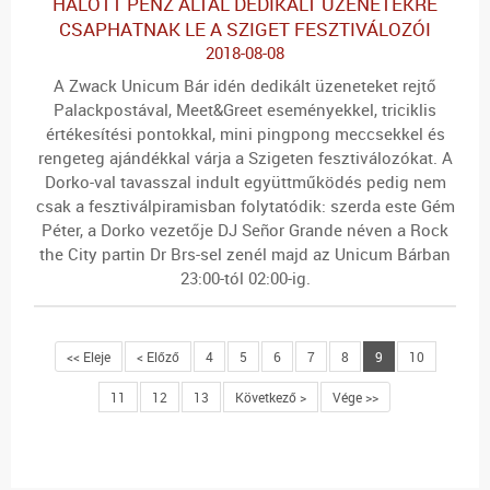
HALOTT PÉNZ ÁLTAL DEDIKÁLT ÜZENETEKRE
CSAPHATNAK LE A SZIGET FESZTIVÁLOZÓI
2018-08-08
A Zwack Unicum Bár idén dedikált üzeneteket rejtő
Palackpostával, Meet&Greet eseményekkel, triciklis
értékesítési pontokkal, mini pingpong meccsekkel és
rengeteg ajándékkal várja a Szigeten fesztiválozókat. A
Dorko-val tavasszal indult együttműködés pedig nem
csak a fesztiválpiramisban folytatódik: szerda este Gém
Péter, a Dorko vezetője DJ Señor Grande néven a Rock
the City partin Dr Brs-sel zenél majd az Unicum Bárban
23:00-tól 02:00-ig.
<< Eleje
< Előző
4
5
6
7
8
9
10
11
12
13
Következő >
Vége >>