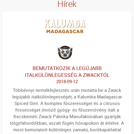
Hírek
BEMUTATKOZIK A LEGÚJABB
ITALKÜLÖNLEGESSÉG A ZWACKTÓL
2018-09-12
Több
évnyi termékfejlesztés után mutatta be a Zwack
legújabb italkülönlegességét, a Kalumba Madagascar
Spiced Gint. A komplex fűszerességet és a citrusos
frissességet ötvöző gyógy- és fűszernövény italt a
Kecskeméti Zwack Pálinka Manufaktúrában gyártják
tölgyfahordókban, aszalt fügén hónapokon át érlelve. A
most bemutatott különleges zamatú, borókapárlattal