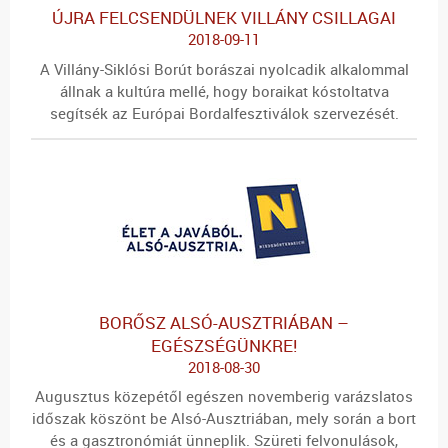
ÚJRA FELCSENDÜLNEK VILLÁNY CSILLAGAI
2018-09-11
A Villány-Siklósi Borút borászai nyolcadik alkalommal
állnak a kultúra mellé, hogy boraikat kóstoltatva
segítsék az Európai Bordalfesztiválok szervezését.
BORŐSZ ALSÓ-AUSZTRIÁBAN –
EGÉSZSÉGÜNKRE!
2018-08-30
Augusztus közepétől egészen novemberig varázslatos
időszak köszönt be Alsó-Ausztriában, mely során a bort
és a gasztronómiát ünneplik. Szüreti felvonulások,