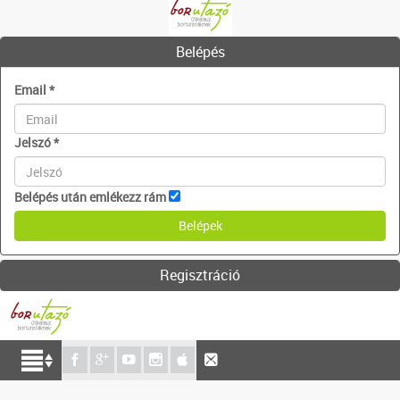
Belépés
Email
*
Jelszó
*
Belépés után emlékezz rám
Regisztráció