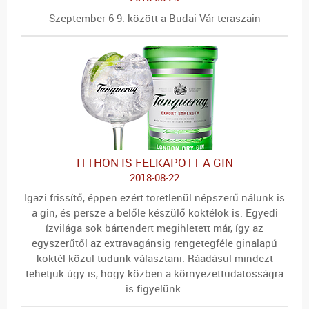
Szeptember 6-9. között a Budai Vár teraszain
ITTHON IS FELKAPOTT A GIN
2018-08-22
Igazi frissítő, éppen ezért töretlenül népszerű nálunk is
a gin, és persze a belőle készülő koktélok is. Egyedi
ízvilága sok bártendert megihletett már, így az
egyszerűtől az extravagánsig rengetegféle ginalapú
koktél közül tudunk választani. Ráadásul mindezt
tehetjük úgy is, hogy közben a környezettudatosságra
is figyelünk.