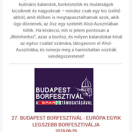
kulináris kalandok, borkóstolók és mulatságok
kicsiknek és nagyoknak – mindez csak egy kis ízelítő
abból, amit élőben is megtapasztalhatnak azok, akik
úgy döntenek, az ősz egy szeletét Alsó-Ausztriában
töltik. Ha kíváncsi, mit is jelent pontosan a
„Weinherbst”, azaz a borősz, és milyen kalandokat kínál
az egész család számára, látogasson el Alsó-
Ausztriába, és ismerje meg a hamisítatlan osztrák
vendégszeretetet!
27. BUDAPEST BORFESZTIVÁL - EURÓPA EGYIK
LEGSZEBB BORFESZTIVÁLJA
2018-08-29