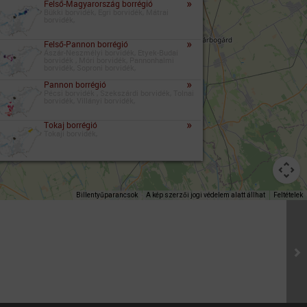
»
Felső-Magyarország borrégió
Bükki borvidék, Egri borvidék, Mátrai
borvidék,
»
Felső-Pannon borrégió
Ászár-Neszmélyi borvidék, Etyek-Budai
borvidék , Móri borvidék, Pannonhalmi
borvidék, Soproni borvidék,
»
Pannon borrégió
Pécsi borvidék , Szekszárdi borvidék, Tolnai
borvidék, Villányi borvidék,
»
Tokaj borrégió
Tokaji borvidék,
Billentyűparancsok
A kép szerzői jogi védelem alatt állhat
Feltételek