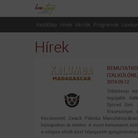
Kezdőlap
Hírek
Akciók
Programok
Lexiko
Hírek
BEMUTATKOZ
ITALKÜLÖN
2018-09-12
Több
évnyi te
legújabb ita
Spiced Gint.
frissességet
Kecskeméti Zwack Pálinka Manufaktúrában 
hónapokon át érlelve. A most bemutatott külö
a világon elsők közt feljegyzett gyógynövény