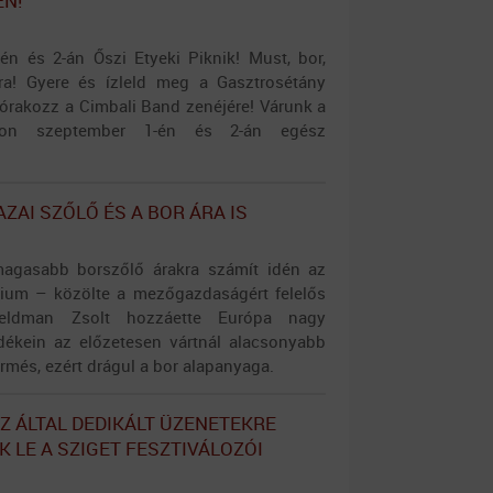
EN!
én és 2-án Őszi Etyeki Piknik! Must, bor,
úra! Gyere és ízleld meg a Gasztrosétány
zórakozz a Cimbali Band zenéjére! Várunk a
nyon szeptember 1-én és 2-án egész
AZAI SZŐLŐ ÉS A BOR ÁRA IS
magasabb borszőlő árakra számít idén az
rium – közölte a mezőgazdaságért felelős
 Feldman Zsolt hozzáette Európa nagy
dékein az előzetesen vártnál alacsonyabb
ermés, ezért drágul a bor alapanyaga.
Z ÁLTAL DEDIKÁLT ÜZENETEKRE
 LE A SZIGET FESZTIVÁLOZÓI