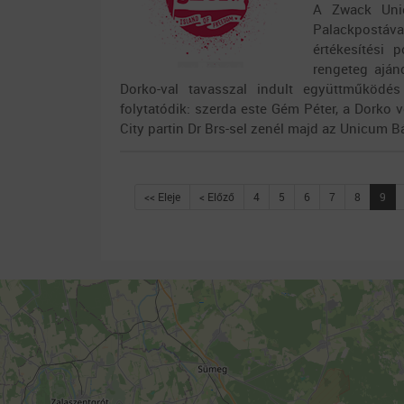
A Zwack Unic
Palackpostáv
értékesítési
rengeteg aján
Dorko-val tavasszal indult együttműködé
folytatódik: szerda este Gém Péter, a Dorko
City partin Dr Brs-sel zenél majd az Unicum Bá
<< Eleje
< Előző
4
5
6
7
8
9