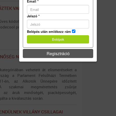
Email
*
ŐZTEK VALAMIT A CODECOOLNÁL!
Jelszó
*
ves kódolásé! Saját sörrel hívja fel magára
 Codecool programozóiskola.
Belépés után emlékezz rám
Regisztráció
INŐSÉG NAGYDÍJAT KAPOTT A LIDL
ategóriában vehetett át elismeréseket a
rszág a Parlament Felsőházi Termében
11-én, az Alkotók Ünnepére időzített
 A szakmai megmérettetés zsűrije
t az áruk minőségét, piacképességét,
álta a kiválasztás során.
ENDÜLNEK VILLÁNY CSILLAGAI