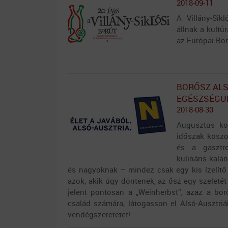
2018-09-11
A Villány-Sik
állnak a kultú
az Európai Bor
BORŐSZ ALS
EGÉSZSÉGÜ
2018-08-30
Augusztus kö
időszak köszö
és a gasztro
kulináris kal
és nagyoknak – mindez csak egy kis ízelítő
azok, akik úgy döntenek, az ősz egy szeletét 
jelent pontosan a „Weinherbst”, azaz a bor
család számára, látogasson el Alsó-Ausztriá
vendégszeretetet!