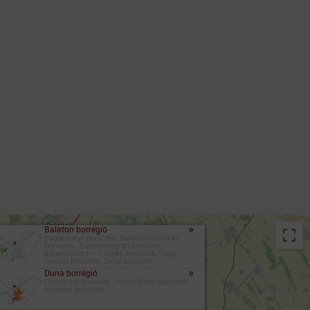
»
Balaton borrégió
Badacsonyi borvidék, Balaton-felvidéki
borvidék , Balatonboglári borvidék ,
Balatonfüred – Csopak borvidék, Nagy-
Somlói borvidék, Zalai borvidék,
»
Duna borrégió
Csongrádi borvidék , Hajós-Bajai borvidék,
Kunsági borvidék,