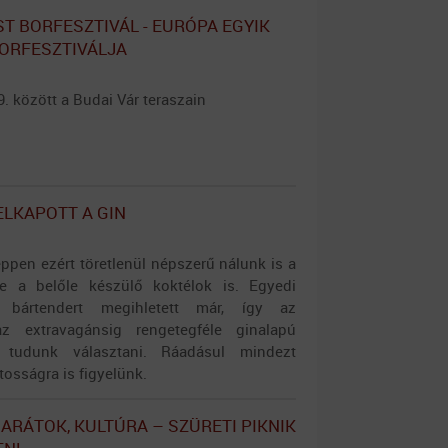
ST BORFESZTIVÁL - EURÓPA EGYIK
ORFESZTIVÁLJA
. között a Budai Vár teraszain
ELKAPOTT A GIN
, éppen ezért töretlenül népszerű nálunk is a
ze a belőle készülő koktélok is. Egyedi
k bártendert megihletett már, így az
az extravagánsig rengetegféle ginalapú
 tudunk választani. Ráadásul mindezt
osságra is figyelünk.
BARÁTOK, KULTÚRA – SZÜRETI PIKNIK