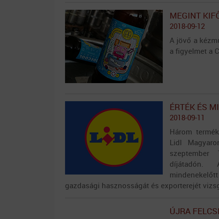
MEGINT KIF
2018-09-12
A jövő a kézmű
a figyelmet a
ÉRTÉK ÉS M
2018-09-11
Három termékk
Lidl Magyaro
szeptember 
díjátadón.
mindenekelőt
gazdasági hasznosságát és exporterejét vizsg
ÚJRA FELCS