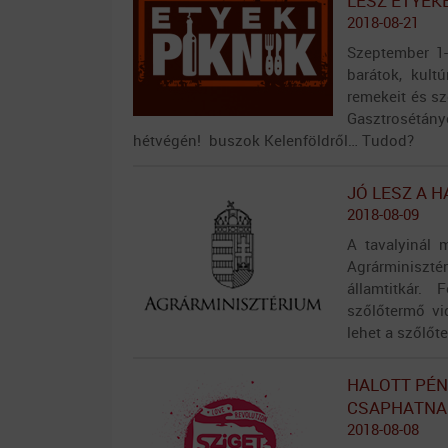
LESZ ETYEK
2018-08-21
Szeptember 1-
barátok, kult
remekeit és s
Gasztrosétá
hétvégén! buszok Kelenföldről… Tudod?
JÓ LESZ A H
2018-08-09
A tavalyinál 
Agrárminiszté
államtitkár.
szőlőtermő vi
lehet a szőlőt
HALOTT PÉN
CSAPHATNAK
2018-08-08