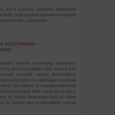
lósi Borút borászai nyolcadik alkalommal
ra mellé, hogy boraikat kóstoltatva segítsék
dalfesztiválok szervezését.
Ó-AUSZTRIÁBAN –
NKRE!
zepétől egészen novemberig varázslatos
nt be Alsó-Ausztriában, mely során a bort
nómiát ünneplik. Szüreti felvonulások,
andok, borkóstolók és mulatságok kicsiknek
 abból, amit élőben is megtapasztalhatnak
Alsó-Ausztriában töltik. Ha kíváncsi, mit is
ősz, és milyen kalandokat kínál az egész
ba, és ismerje meg a hamisítatlan osztrák