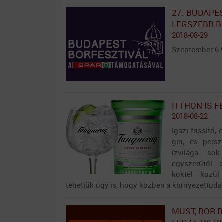
27. BUDAPE
LEGSZEBB B
2018-08-29
Szeptember 6-9
ITTHON IS F
2018-08-22
Igazi frissítő
gin, és pers
ízvilága so
egyszerűtől 
koktél közül
tehetjük úgy is, hogy közben a környezettudat
MUST, BOR 