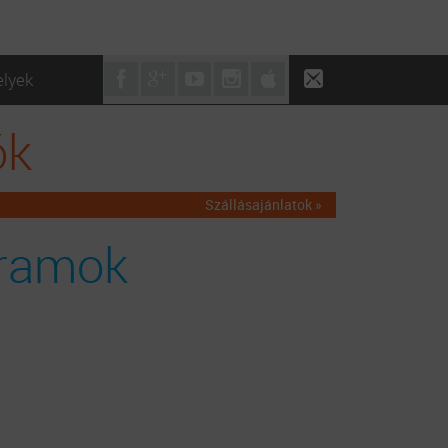
elyek
ók
Szállásajánlatok »
ramok