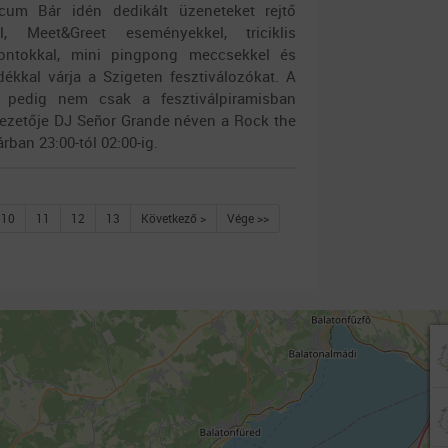
um Bár idén dedikált üzeneteket rejtő
al, Meet&Greet eseményekkel, triciklis
 pontokkal, mini pingpong meccsekkel és
dékkal várja a Szigeten fesztiválozókat. A
s pedig nem csak a fesztiválpiramisban
 vezetője DJ Señor Grande néven a Rock the
rban 23:00-tól 02:00-ig.
10
11
12
13
Következő >
Vége >>