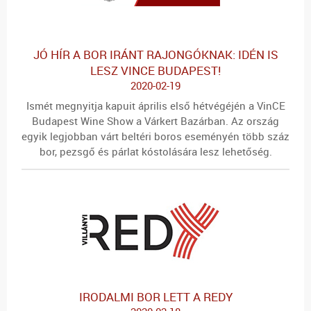
JÓ HÍR A BOR IRÁNT RAJONGÓKNAK: IDÉN IS
LESZ VINCE BUDAPEST!
2020-02-19
Ismét megnyitja kapuit április első hétvégéjén a VinCE
Budapest Wine Show a Várkert Bazárban. Az ország
egyik legjobban várt beltéri boros eseményén több száz
bor, pezsgő és párlat kóstolására lesz lehetőség.
IRODALMI BOR LETT A REDY