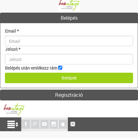
Belépés
Email
*
Jelszó
*
Belépés után emlékezz rám
Regisztráció