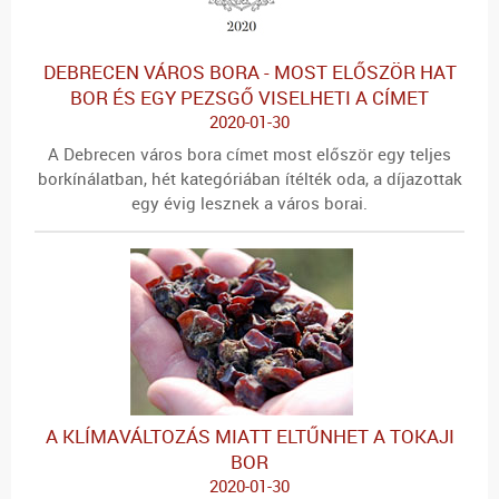
DEBRECEN VÁROS BORA - MOST ELŐSZÖR HAT
BOR ÉS EGY PEZSGŐ VISELHETI A CÍMET
2020-01-30
A Debrecen város bora címet most először egy teljes
borkínálatban, hét kategóriában ítélték oda, a díjazottak
egy évig lesznek a város borai.
A KLÍMAVÁLTOZÁS MIATT ELTŰNHET A TOKAJI
BOR
2020-01-30