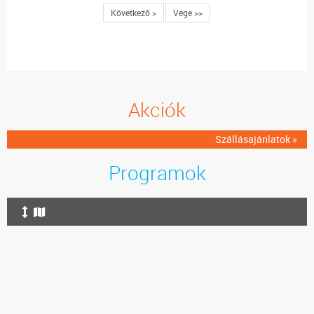
Következő >
Vége >>
Akciók
Szállásajánlatok »
Programok