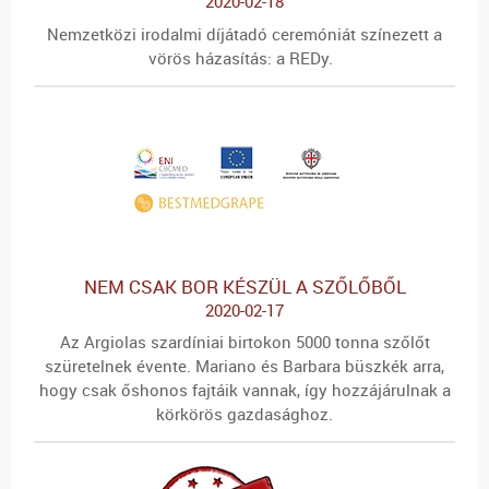
2020-02-18
Nemzetközi irodalmi díjátadó ceremóniát színezett a
vörös házasítás: a REDy.
NEM CSAK BOR KÉSZÜL A SZŐLŐBŐL
2020-02-17
Az Argiolas szardíniai birtokon 5000 tonna szőlőt
szüretelnek évente. Mariano és Barbara büszkék arra,
hogy csak őshonos fajtáik vannak, így hozzájárulnak a
körkörös gazdasághoz.