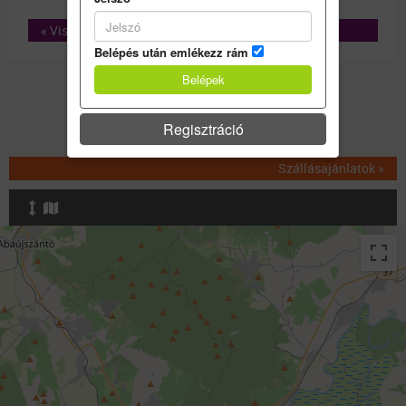
« Vissza
Belépés után emlékezz rám
Akciók
Regisztráció
Szállásajánlatok »