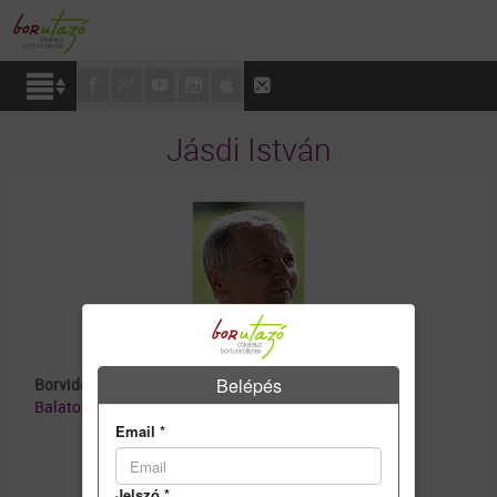
Jásdi István
Belépés
Borvidék:
Balatonfüred – Csopak borvidék
Email
*
Jelszó
*