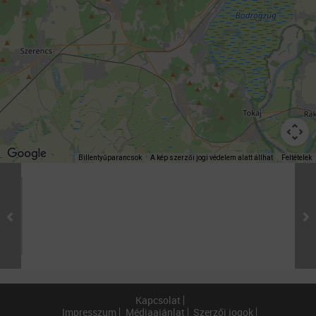
Billentyűparancsok
A kép szerzői jogi védelem alatt állhat
Feltételek
Kapcsolat
Impresszum
Médiaajánlat
Szerzői jogok