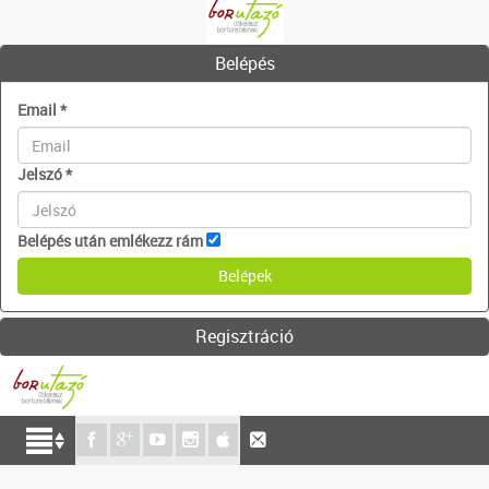
Belépés
Email
*
Jelszó
*
Belépés után emlékezz rám
Regisztráció