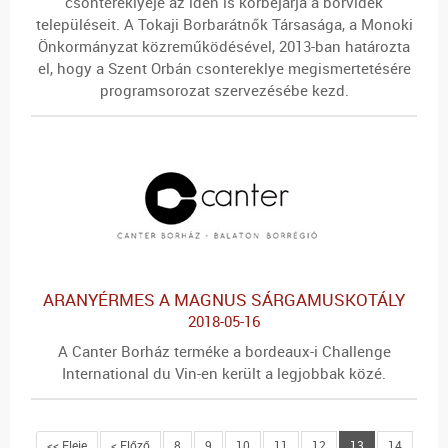
csontereklyéje az idén is körbejárja a borvidék
településeit. A Tokaji Borbarátnők Társasága, a Monoki
Önkormányzat közreműködésével, 2013-ban határozta
el, hogy a Szent Orbán csontereklye megismertetésére
programsorozat szervezésébe kezd.
ARANYÉRMES A MAGNUS SÁRGAMUSKOTÁLY
2018-05-16
A Canter Borház terméke a bordeaux-i Challenge
International du Vin-en került a legjobbak közé.
<< Eleje
< Előző
8
9
10
11
12
13
14