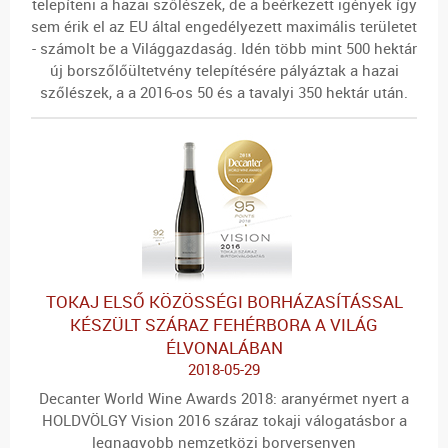
telepíteni a hazai szőlészek, de a beérkezett igények így
sem érik el az EU által engedélyezett maximális területet
- számolt be a Világgazdaság. Idén több mint 500 hektár
új borszőlőültetvény telepítésére pályáztak a hazai
szőlészek, a a 2016-os 50 és a tavalyi 350 hektár után.
TOKAJ ELSŐ KÖZÖSSÉGI BORHÁZASÍTÁSSAL
KÉSZÜLT SZÁRAZ FEHÉRBORA A VILÁG
ÉLVONALÁBAN
2018-05-29
Decanter World Wine Awards 2018: aranyérmet nyert a
HOLDVÖLGY Vision 2016 száraz tokaji válogatásbor a
legnagyobb nemzetközi borversenyen