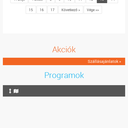
15
16
17
Következő >
Vége >>
Akciók
Szállásajánlatok »
Programok