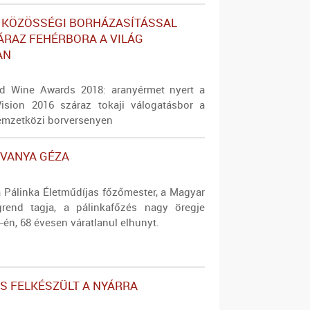
 KÖZÖSSÉGI BORHÁZASÍTÁSSAL
ÁRAZ FEHÉRBORA A VILÁG
AN
ld Wine Awards 2018: aranyérmet nyert a
sion 2016 száraz tokaji válogatásbor a
mzetközi borversenyen
VANYA GÉZA
Pálinka Életműdíjas főzőmester, a Magyar
grend tagja, a pálinkafőzés nagy öregje
-én, 68 évesen váratlanul elhunyt.
IS FELKÉSZÜLT A NYÁRRA