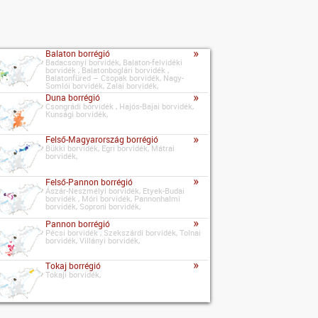
»
Balaton borrégió
Badacsonyi borvidék, Balaton-felvidéki
borvidék , Balatonboglári borvidék ,
Balatonfüred – Csopak borvidék, Nagy-
Somlói borvidék, Zalai borvidék,
»
Duna borrégió
Csongrádi borvidék , Hajós-Bajai borvidék,
Kunsági borvidék,
»
Felső-Magyarország borrégió
Bükki borvidék, Egri borvidék, Mátrai
borvidék,
»
Felső-Pannon borrégió
Ászár-Neszmélyi borvidék, Etyek-Budai
borvidék , Móri borvidék, Pannonhalmi
borvidék, Soproni borvidék,
»
Pannon borrégió
Pécsi borvidék , Szekszárdi borvidék, Tolnai
borvidék, Villányi borvidék,
»
Tokaj borrégió
Tokaji borvidék,