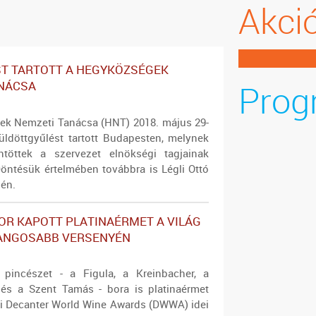
Akci
ST TARTOTT A HEGYKÖZSÉGEK
Prog
ANÁCSA
k Nemzeti Tanácsa (HNT) 2018. május 29-
küldöttgyűlést tartott Budapesten, melynek
ntöttek a szervezet elnökségi tagjainak
Döntésük értelmében továbbra is Légli Ottó
lén.
OR KAPOTT PLATINAÉRMET A VILÁG
RANGOSABB VERSENYÉN
pincészet - a Figula, a Kreinbacher, a
és a Szent Tamás - bora is platinaérmet
ni Decanter World Wine Awards (DWWA) idei