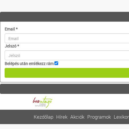
Email
*
Jelszó
*
Belépés után emlékezz rám
Kezdőlap
Hírek
Akciók
Programok
Lexiko