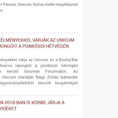
ott Pénzes Unicum Szilva mellé megérkezett
is.
ZÉLMÉNYEKKEL VÁRJÁK AZ UNICUM
JONGÓIT A PÜNKÖSDI HÉTVÉGÉN
ményekkel várja az Unicum és a Boutiq’Bar
iserva rajongóit a pünkösdi hétvégén
re kerülő Gourmet Fesztiválon. Az
z Unicum standján Nagy Zoltán bártender
ynövénylikőrből készült longdrinkjeit
N 2018-BAN IS KÖRBE JÁRJA A
VIDÉKET