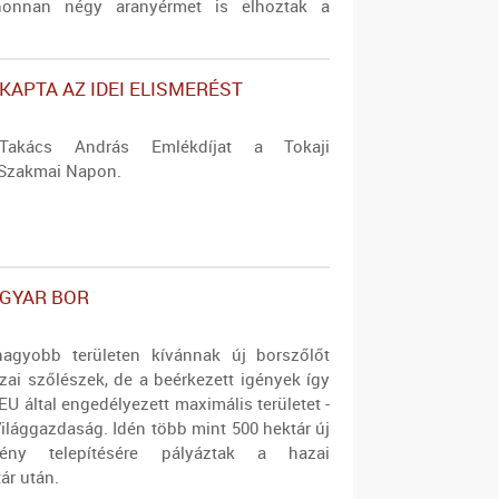
honnan négy aranyérmet is elhoztak a
KAPTA AZ IDEI ELISMERÉST
Takács András Emlékdíjat a Tokaji
 Szakmai Napon.
GYAR BOR
nagyobb területen kívánnak új borszőlőt
azai szőlészek, de a beérkezett igények így
 EU által engedélyezett maximális területet -
ilággazdaság. Idén több mint 500 hektár új
tvény telepítésére pályáztak a hazai
ár után.