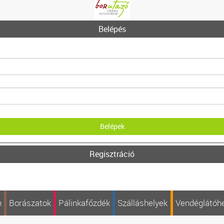
Belépés
Regisztráció
n
Borászatok
Pálinkafőzdék
Szálláshelyek
Vendéglátóh