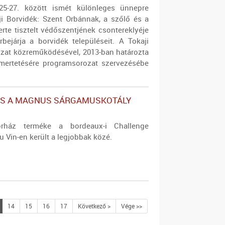
25-27. között ismét különleges ünnepre
ji Borvidék: Szent Orbánnak, a szőlő és a
rte tisztelt védőszentjének csontereklyéje
rbejárja a borvidék településeit. A Tokaji
zat közreműködésével, 2013-ban határozta
mertetésére programsorozat szervezésébe
S A MAGNUS SÁRGAMUSKOTÁLY
rház terméke a bordeaux-i Challenge
du Vin-en került a legjobbak közé.
14
15
16
17
Következő >
Vége >>