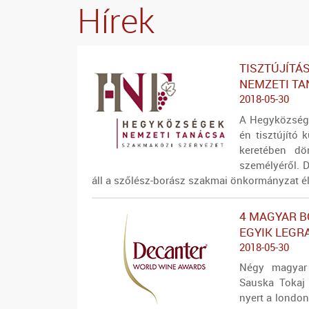
Hírek
TISZTÚJÍTÁ
NEMZETI T
2018-05-30
A Hegyközsége
én tisztújító 
keretében dö
személyéről. 
áll a szőlész-borász szakmai önkormányzat é
4 MAGYAR B
EGYIK LEG
2018-05-30
Négy magyar 
Sauska Tokaj 
nyert a londo