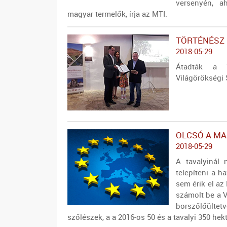
versenyén, a
magyar termelők, írja az MTI.
TÖRTÉNÉSZ 
2018-05-29
Átadták a 
Világörökségi
OLCSÓ A MA
2018-05-29
A tavalyinál 
telepíteni a h
sem érik el az
számolt be a V
borszőlőülte
szőlészek, a a 2016-os 50 és a tavalyi 350 hekt