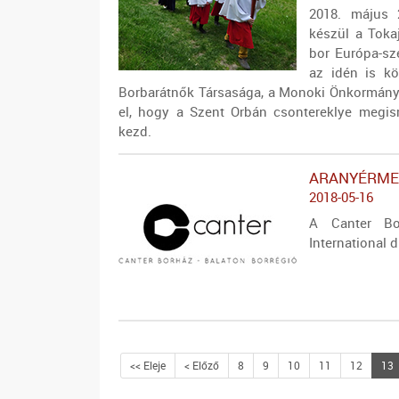
2018. május 
készül a Toka
bor Európa-sze
az idén is kö
Borbarátnők Társasága, a Monoki Önkormány
el, hogy a Szent Orbán csontereklye megis
kezd.
ARANYÉRME
2018-05-16
A Canter Bo
International 
<< Eleje
< Előző
8
9
10
11
12
13