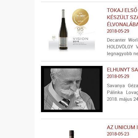
TOKAJ ELSŐ
KÉSZÜLT SZ
ÉLVONALÁB
2018-05-29
Decanter Wor
HOLDVÖLGY Vi
legnagyobb ne
ELHUNYT SA
2018-05-29
Savanya Géza 
Pálinka Lova
2018. május 24
AZ UNICUM 
2018-05-23