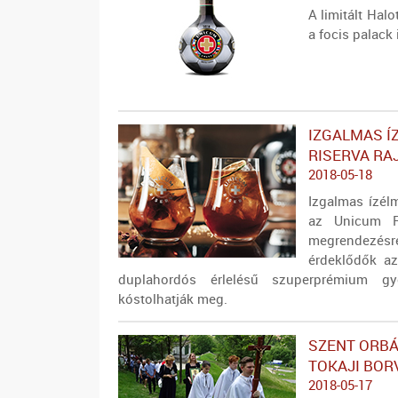
A limitált Hal
a focis palack 
IZGALMAS Í
RISERVA RA
2018-05-18
Izgalmas ízél
az Unicum R
megrendezés
érdeklődők a
duplahordós érlelésű szuperprémium gyóg
kóstolhatják meg.
SZENT ORBÁ
TOKAJI BOR
2018-05-17