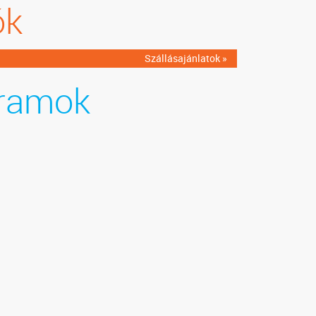
ók
Szállásajánlatok »
ramok