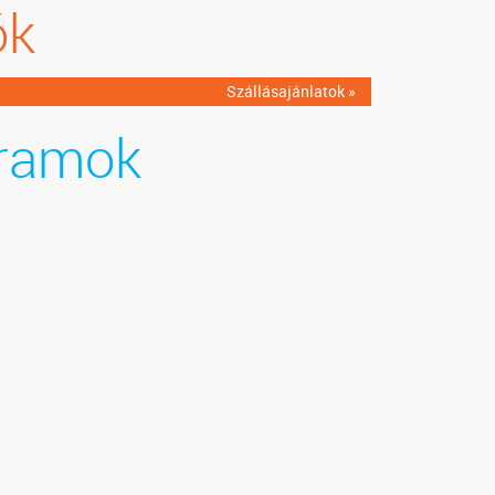
ók
Szállásajánlatok »
ramok