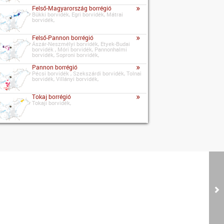
»
Felső-Magyarország borrégió
Bükki borvidék, Egri borvidék, Mátrai
borvidék,
»
Felső-Pannon borrégió
Ászár-Neszmélyi borvidék, Etyek-Budai
borvidék , Móri borvidék, Pannonhalmi
borvidék, Soproni borvidék,
»
Pannon borrégió
Pécsi borvidék , Szekszárdi borvidék, Tolnai
borvidék, Villányi borvidék,
»
Tokaj borrégió
Tokaji borvidék,