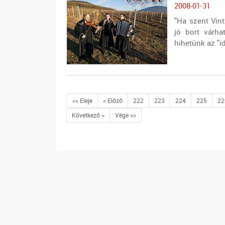
2008-01-31
"Ha szent Vint
jó bort várha
hihetünk az "i
<< Eleje
< Előző
222
223
224
225
22
Következő >
Vége >>