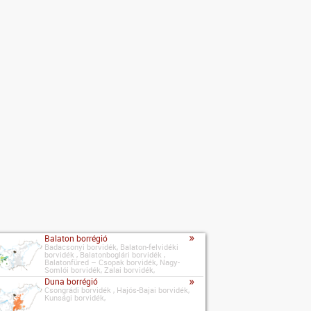
»
Balaton borrégió
Badacsonyi borvidék, Balaton-felvidéki
borvidék , Balatonboglári borvidék ,
Balatonfüred – Csopak borvidék, Nagy-
Somlói borvidék, Zalai borvidék,
»
Duna borrégió
Csongrádi borvidék , Hajós-Bajai borvidék,
Kunsági borvidék,