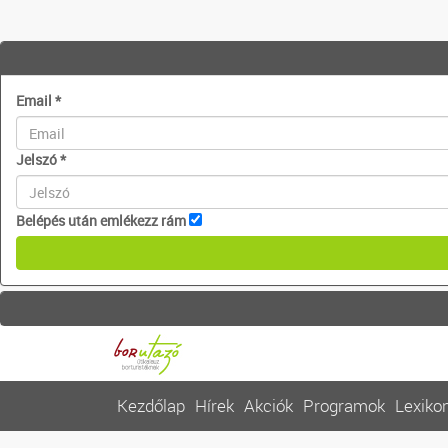
Email
*
Jelszó
*
Belépés után emlékezz rám
Kezdőlap
Hírek
Akciók
Programok
Lexiko