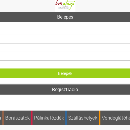
Belépés
Regisztráció
n
Borászatok
Pálinkafőzdék
Szálláshelyek
Vendéglátóh