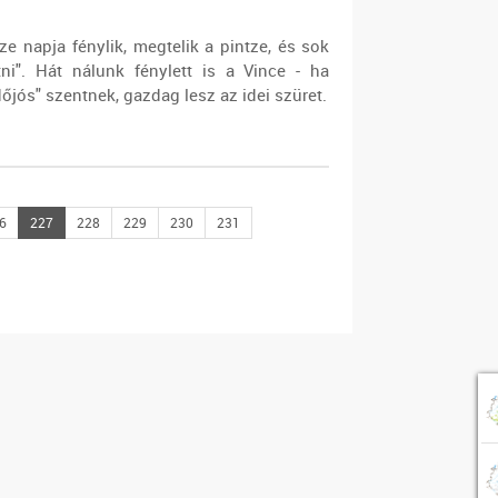
ze napja fénylik, megtelik a pintze, és sok
tni". Hát nálunk fénylett is a Vince - ha
dőjós" szentnek, gazdag lesz az idei szüret.
6
227
228
229
230
231