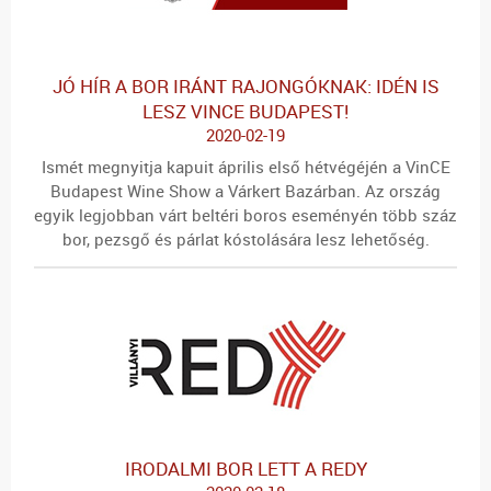
JÓ HÍR A BOR IRÁNT RAJONGÓKNAK: IDÉN IS
LESZ VINCE BUDAPEST!
2020-02-19
Ismét megnyitja kapuit április első hétvégéjén a VinCE
Budapest Wine Show a Várkert Bazárban. Az ország
egyik legjobban várt beltéri boros eseményén több száz
bor, pezsgő és párlat kóstolására lesz lehetőség.
IRODALMI BOR LETT A REDY