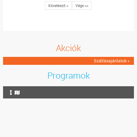
Következő >
Vége >>
Akciók
Szállásajánlatok »
Programok