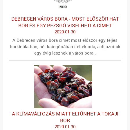
DEBRECEN VÁROS BORA - MOST ELŐSZÖR HAT
BOR ÉS EGY PEZSGŐ VISELHETI A CÍMET
2020-01-30
A Debrecen város bora címet most először egy teljes
borkínálatban, hét kategóriában ítélték oda, a díjazottak
egy évig lesznek a város borai.
A KLÍMAVÁLTOZÁS MIATT ELTŰNHET A TOKAJI
BOR
2020-01-30