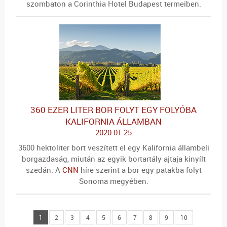
szombaton a Corinthia Hotel Budapest termeiben.
360 EZER LITER BOR FOLYT EGY FOLYÓBA
KALIFORNIA ÁLLAMBAN
2020-01-25
3600 hektoliter bort veszített el egy Kalifornia állambeli
borgazdaság, miután az egyik bortartály ajtaja kinyílt
szedán. A
CNN
híre szerint a bor egy patakba folyt
Sonoma megyében.
1
2
3
4
5
6
7
8
9
10