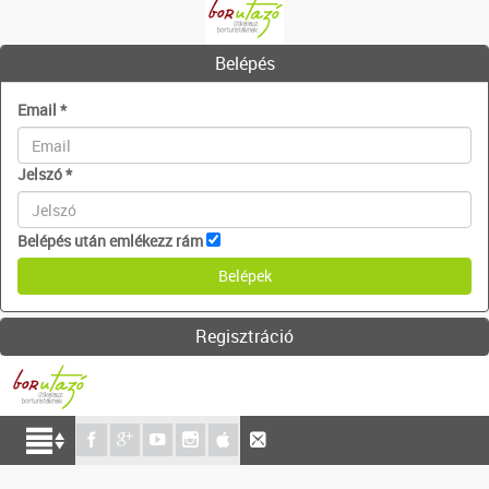
Belépés
Email
*
Jelszó
*
Belépés után emlékezz rám
Regisztráció