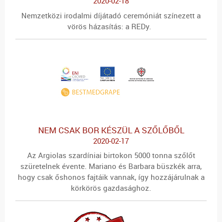
2020-02-18
Nemzetközi irodalmi díjátadó ceremóniát színezett a
vörös házasítás: a REDy.
NEM CSAK BOR KÉSZÜL A SZŐLŐBŐL
2020-02-17
Az Argiolas szardíniai birtokon 5000 tonna szőlőt
szüretelnek évente. Mariano és Barbara büszkék arra,
hogy csak őshonos fajtáik vannak, így hozzájárulnak a
körkörös gazdasághoz.