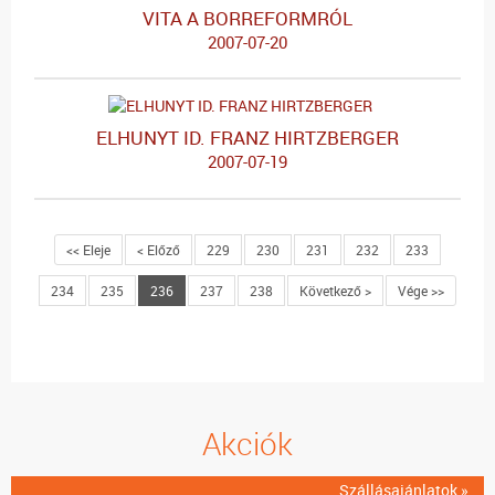
VITA A BORREFORMRÓL
2007-07-20
ELHUNYT ID. FRANZ HIRTZBERGER
2007-07-19
<< Eleje
< Előző
229
230
231
232
233
234
235
236
237
238
Következő >
Vége >>
Akciók
Szállásajánlatok »