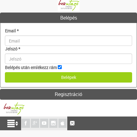
Belépés
Email
*
Jelszó
*
Belépés után emlékezz rám
Regisztráció