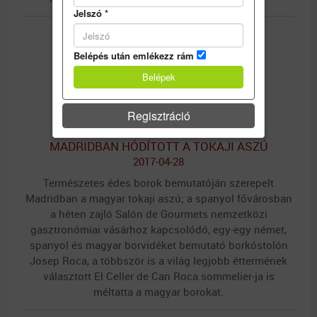
Jelszó
*
Belépés után emlékezz rám
Regisztráció
MADRIDBAN HÓDÍTOTT A TOKAJI ASZÚ
2017-04-28
Természetes édes borok bemutatóján szerepelt
Madridban a magyar tokaji aszú; a spanyol fővárosban
a héten zajló Salón de Gourmets nemzetközi
gasztronómiai vásárhoz kapcsolódó, egy-egy német,
spanyol és magyar borvidéket bemutató borkóstolón
Josep Roca, a többször is a világ legjobb éttermének
választott El Celler de Can Roca sommelier-ja is
méltatta a magyar borokat.