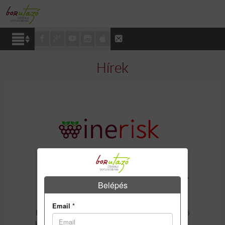
Hírek
MELY BORVIDÉKEKET RADÍROZZA LE A
Belépés
TÉRKÉPRŐL A KLÍMAVÁLTOZÁS?
2017-05-01
Email
*
Egy európai és ausztrál szakemberekből álló
kutatócsoport érdekes megállapításra jutott.