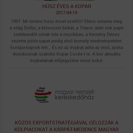
HÚSZ ÉVES A KOPAR
2017-04-19
1997. Mi történt húsz évvel ezelőtt? Ekkor ismerte meg
a világ Dollyt, a klónozott birkát, a Titanic alatt sok papír
zsebkendőt sírtak tele a mozikban, a Kemény Dénes
vezette pólócsapat pedig első komoly eredményeként
Európa-bajnok lett… És ez az évjárat adta az első, azóta
ikonikusnak számító Kopar Cuvée-t is. A bor aktuális
évjáratának előjegyzése most indul.
KÖZÖS EXPORTSTRATÉGIÁVAL CÉLOZZÁK A
KÜLPIACOKAT A KÁRPÁT-MEDENCE MAGYAR