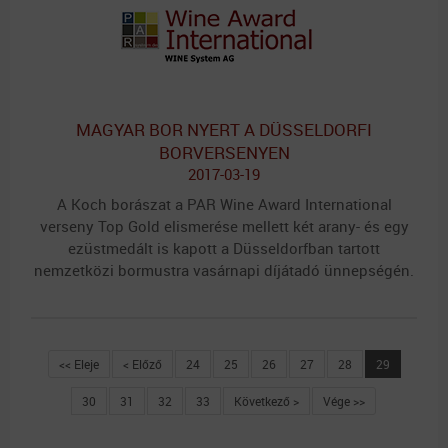
MAGYAR BOR NYERT A DÜSSELDORFI
BORVERSENYEN
2017-03-19
A Koch borászat a PAR Wine Award International
verseny Top Gold elismerése mellett két arany- és egy
ezüstmedált is kapott a Düsseldorfban tartott
nemzetközi bormustra vasárnapi díjátadó ünnepségén.
<< Eleje
< Előző
24
25
26
27
28
29
30
31
32
33
Következő >
Vége >>