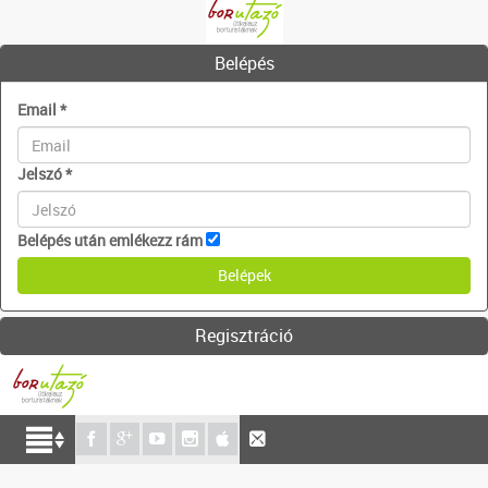
Belépés
Email
*
Jelszó
*
Belépés után emlékezz rám
Regisztráció