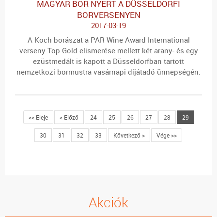
MAGYAR BOR NYERT A DÜSSELDORFI
BORVERSENYEN
2017-03-19
A Koch borászat a PAR Wine Award International
verseny Top Gold elismerése mellett két arany- és egy
ezüstmedált is kapott a Düsseldorfban tartott
nemzetközi bormustra vasárnapi díjátadó ünnepségén.
<< Eleje
< Előző
24
25
26
27
28
29
30
31
32
33
Következő >
Vége >>
Akciók