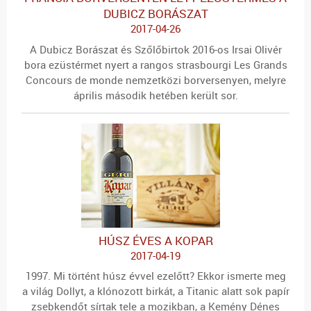
DUBICZ BORÁSZAT
2017-04-26
A Dubicz Borászat és Szőlőbirtok 2016-os Irsai Olivér
bora ezüstérmet nyert a rangos strasbourgi Les Grands
Concours de monde nemzetközi borversenyen, melyre
április második hetében került sor.
HÚSZ ÉVES A KOPAR
2017-04-19
1997. Mi történt húsz évvel ezelőtt? Ekkor ismerte meg
a világ Dollyt, a klónozott birkát, a Titanic alatt sok papír
zsebkendőt sírtak tele a mozikban, a Kemény Dénes