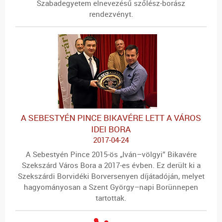
Szabadegyetem elnevezésű szőlész-borász
rendezvényt.
A SEBESTYÉN PINCE BIKAVÉRE LETT A VÁROS
IDEI BORA
2017-04-24
A Sebestyén Pince 2015-ös „Iván–völgyi” Bikavére
Szekszárd Város Bora a 2017-es évben. Ez derült ki a
Szekszárdi Borvidéki Borversenyen díjátadóján, melyet
hagyományosan a Szent György–napi Borünnepen
tartottak.