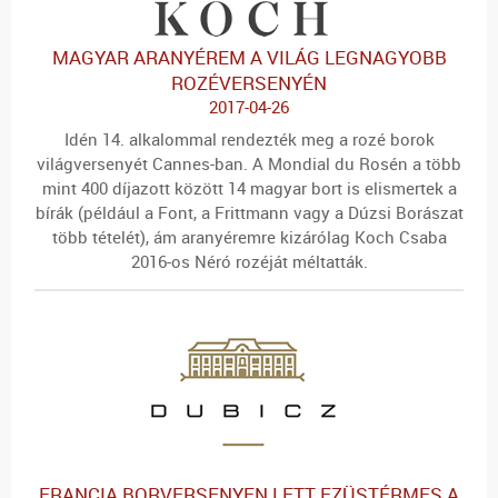
MAGYAR ARANYÉREM A VILÁG LEGNAGYOBB
ROZÉVERSENYÉN
2017-04-26
Idén 14. alkalommal rendezték meg a rozé borok
világversenyét Cannes-ban. A Mondial du Rosén a több
mint 400 díjazott között 14 magyar bort is elismertek a
bírák (például a Font, a Frittmann vagy a Dúzsi Borászat
több tételét), ám aranyéremre kizárólag Koch Csaba
2016-os Néró rozéját méltatták.
FRANCIA BORVERSENYEN LETT EZÜSTÉRMES A