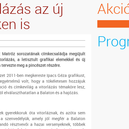
lázás az új
Akci
en is
Prog
et Matróz sorozatának címkecsaládja megújult
rlázás, a letisztult grafikai elemekkel és új
 tervezte meg a pincészet részére.
zet 2011-ben megkereste Ipacs Géza grafikust,
egyértelmű volt, hogy a tökéletesen hozzájuk
ció és címkevilág a vitorlázás témaköre lesz,
ól elválaszthatatlan a Balaton és a hajózás.
ek gyerekkoruk óta vitorláznak, és azóta sem
z a szenvedélyük, amely jól megfér a Balaton
landó résztvevői a hazai versenyeknek, többek