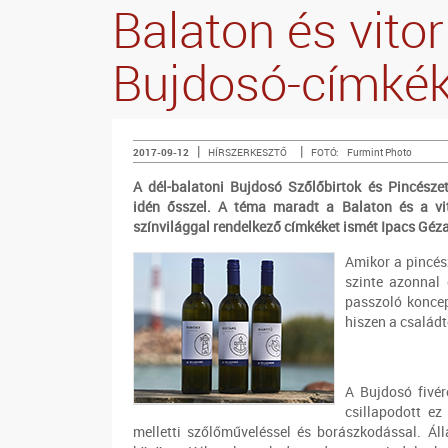
Balaton és vitor
Bujdosó-címkék
|
|
2017-09-12
HÍRSZERKESZTŐ
FOTÓ:
Furmint Photo
A dél-balatoni Bujdosó Szőlőbirtok és Pincész
idén ősszel. A téma maradt a Balaton és a vito
színvilággal rendelkező címkéket ismét Ipacs Géza
Amikor a pincés
szinte azonnal 
passzoló koncep
hiszen a családt
A Bujdosó fivér
csillapodott e
melletti szőlőműveléssel és borászkodással. Ál