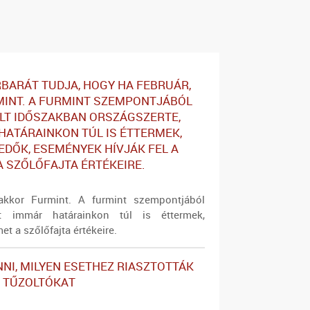
BARÁT TUDJA, HOGY HA FEBRUÁR,
INT. A FURMINT SZEMPONTJÁBÓL
T IDŐSZAKBAN ORSZÁGSZERTE,
HATÁRAINKON TÚL IS ÉTTERMEK,
DŐK, ESEMÉNYEK HÍVJÁK FEL A
A SZŐLŐFAJTA ÉRTÉKEIRE.
akkor Furmint. A furmint szempontjából
őt immár határainkon túl is éttermek,
t a szőlőfajta értékeire.
NNI, MILYEN ESETHEZ RIASZTOTTÁK
 TŰZOLTÓKAT