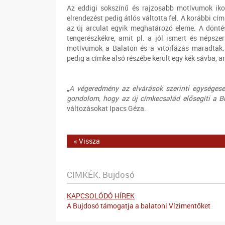
Az eddigi sokszínű és rajzosabb motívumok ikon
elrendezést pedig átlós váltotta fel. A korábbi c
az új arculat egyik meghatározó eleme. A döntés
tengerészkékre, amit pl. a jól ismert és népsze
motívumok a Balaton és a vitorlázás maradtak. 
pedig a címke alsó részébe került egy kék sávba, a
„
A végeredmény az elvárások szerinti egységeseb
gondolom, hogy az új címkecsalád elősegíti a B
változásokat Ipacs Géza.
« Vissza
CIMKÉK:
Bujdosó
KAPCSOLÓDÓ HÍREK
A Bujdosó támogatja a balatoni Vízimentőket