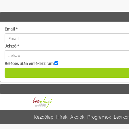
Email
*
Jelszó
*
Belépés után emlékezz rám
Kezdőlap
Hírek
Akciók
Programok
Lexiko