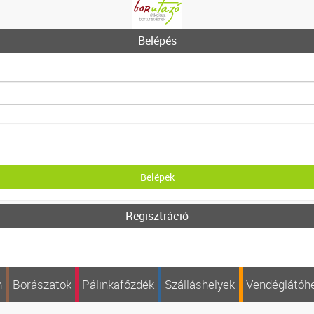
Belépés
Regisztráció
n
Borászatok
Pálinkafőzdék
Szálláshelyek
Vendéglátóh