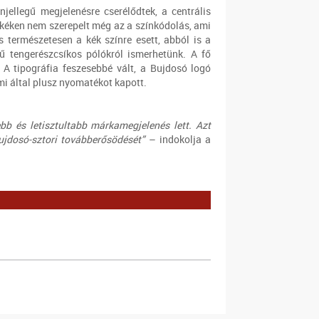
jellegű megjelenésre cserélődtek, a centrális
ímkéken nem szerepelt még az a színkódolás, ami
 természetesen a kék színre esett, abból is a
rű tengerészcsíkos pólókról ismerhetünk. A fő
A tipográfia feszesebbé vált, a Bujdosó logó
mi által plusz nyomatékot kapott.
b és letisztultabb márkamegjelenés lett. Azt
ujdosó-sztori továbberősödését”
– indokolja a