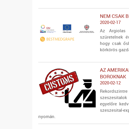
NEM CSAK B
2020-02-17
Az Argiolas 
szüretelnek é
hogy csak ősh
körkörös gazd
AZ AMERIKA
BOROKNAK
2020-02-12
Rekordszin
szeszesitalo
egyelőre kedv
szeszesital-
nyomán.