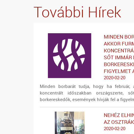
További Hírek
MINDEN BOR
AKKOR FURM
KONCENTRÁL
SŐT IMMÁR 
BORKERESKE
FIGYELMET 
2020-02-20
Minden borbarát tudja, hogy ha február, 
koncentrált időszakban országszerte, s
borkereskedők, események hívják fel a figyelme
NEHÉZ ELHI
AZ OSZTRÁK
2020-02-20