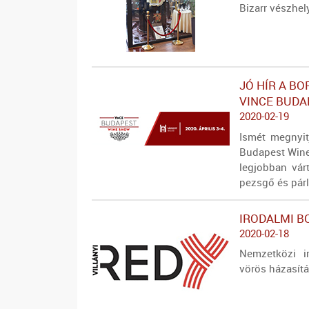
Bizarr vészhel
JÓ HÍR A BO
VINCE BUDA
2020-02-19
Ismét megnyit
Budapest Wine
legjobban vár
pezsgő és párl
IRODALMI B
2020-02-18
Nemzetközi i
vörös házasítá