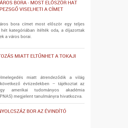
ÁROS BORA - MOST ELŐSZÖR HAT
 PEZSGŐ VISELHETI A CÍMET
áros bora címet most először egy teljes
 hét kategóriában ítélték oda, a díjazottak
ek a város borai.
TOZÁS MIATT ELTŰNHET A TOKAJI
elmelegedés miatt átrendeződik a világ
 következő évtizedekben – tájékoztat az
gy amerikai tudományos akadémia
 (PNAS) megjelent tanulmányra hivatkozva.
NYOLCSZÁZ BOR AZ ÉVINDÍTÓ