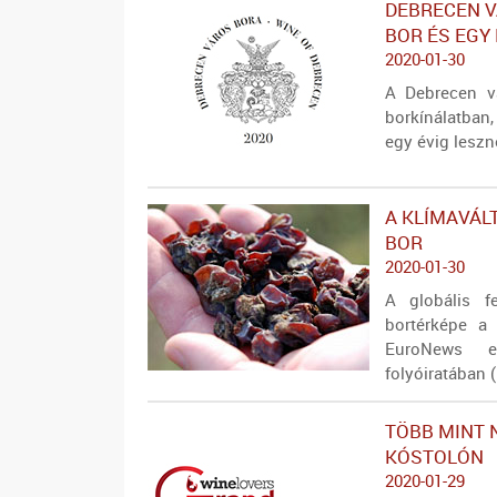
DEBRECEN V
BOR ÉS EGY
2020-01-30
A Debrecen v
borkínálatban,
egy évig leszn
A KLÍMAVÁL
BOR
2020-01-30
A globális f
bortérképe a
EuroNews e
folyóiratában
TÖBB MINT 
KÓSTOLÓN
2020-01-29