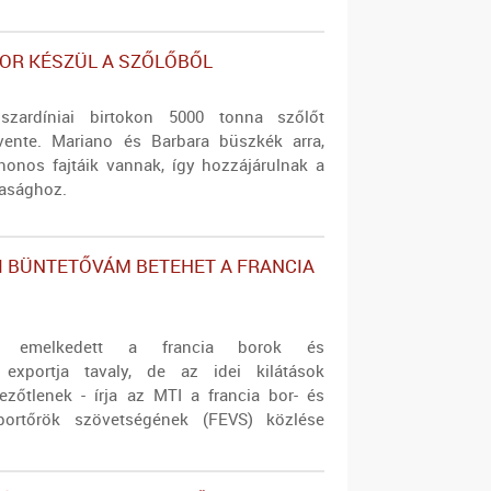
OR KÉSZÜL A SZŐLŐBŐL
szardíniai birtokon 5000 tonna szőlőt
vente. Mariano és Barbara büszkék arra,
onos fajtáik vannak, így hozzájárulnak a
asághoz.
I BÜNTETŐVÁM BETEHET A FRANCIA
tre emelkedett a francia borok és
k exportja tavaly, de az idei kilátások
ezőtlenek - írja az MTI a francia bor- és
exportőrök szövetségének (FEVS) közlése