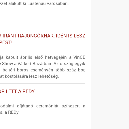
yzet alakult ki Lustenau városában.
R IRÁNT RAJONGÓKNAK: IDÉN IS LESZ
PEST!
ja kapuit április első hétvégéjén a VinCE
 Show a Várkert Bazárban. Az ország egyik
t beltéri boros eseményén több száz bor,
at kóstolására lesz lehetőség.
OR LETT A REDY
rodalmi díjátadó ceremóniát színezett a
s: a REDy.