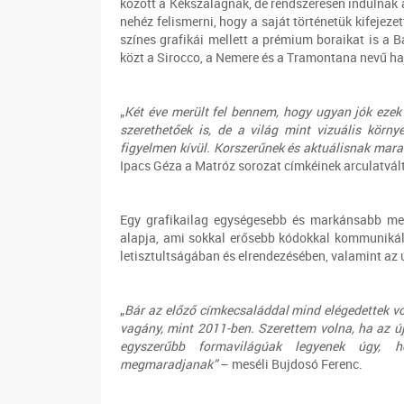
között a Kékszalagnak, de rendszeresen indulnak 
nehéz felismerni, hogy a saját történetük kifejezet
színes grafikái mellett a prémium boraikat is a B
közt a Sirocco, a Nemere és a Tramontana nevű haj
„
Két éve merült fel bennem, hogy ugyan jók ezek 
szerethetőek is, de a világ mint vizuális körn
figyelmen kívül. Korszerűnek és aktuálisnak mara
Ipacs Géza a Matróz sorozat címkéinek arculatvál
Egy grafikailag egységesebb és markánsabb meg
alapja, ami sokkal erősebb kódokkal kommuniká
letisztultságában és elrendezésében, valamint az 
„
Bár az előző címkecsaláddal mind elégedettek v
vagány, mint 2011-ben. Szerettem volna, ha az új
egyszerűbb formavilágúak legyenek úgy,
megmaradjanak”
– meséli Bujdosó Ferenc.