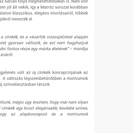
az Adrián folyó megmérettetéseken is. Nem volt
ten jól áll nekik, így a Matróz sorozat korábban
alaton klasszikus, elegáns vitorlásairól, többek
ókról nevezték el.
a címkék, és a vásárlók visszajelzései alapján
yezet gyorsan változik, és ezt nem hagyhatjuk
dni fontos része egy márka életének”
– mondja
tásáról.
jelenés volt az új címkék koncepciójának az
l. A változás legszembetűnőbben a motívumok
új színválasztásban látszik.
oltunk, mégis úgy éreztem, hogy már nem olyan
 címkék egy kicsit elegánsabb, kevésbé színes,
 hogy az alapkoncepció és a motívumok