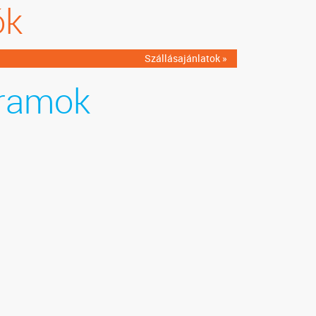
ók
Szállásajánlatok »
ramok