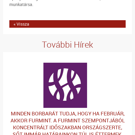
munkatársa.
« Vissza
További Hírek
MINDEN BORBARÁT TUDJA, HOGY HA FEBRUÁR,
AKKOR FURMINT. A FURMINT SZEMPONTJÁBÓL
KONCENTRÁLT IDŐSZAKBAN ORSZÁGSZERTE,
SŐT IMMÁR HATÁRAINKON TÚL IS ÉTTERMEK,