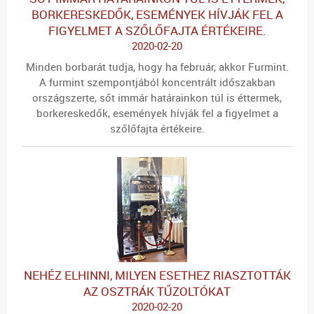
BORKERESKEDŐK, ESEMÉNYEK HÍVJÁK FEL A
FIGYELMET A SZŐLŐFAJTA ÉRTÉKEIRE.
2020-02-20
Minden borbarát tudja, hogy ha február, akkor Furmint.
A furmint szempontjából koncentrált időszakban
országszerte, sőt immár határainkon túl is éttermek,
borkereskedők, események hívják fel a figyelmet a
szőlőfajta értékeire.
NEHÉZ ELHINNI, MILYEN ESETHEZ RIASZTOTTÁK
AZ OSZTRÁK TŰZOLTÓKAT
2020-02-20