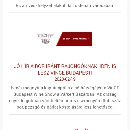
Bizarr vészhelyzet alakult ki Lustenau városában.
JÓ HÍR A BOR IRÁNT RAJONGÓKNAK: IDÉN IS
LESZ VINCE BUDAPEST!
2020-02-19
Ismét megnyitja kapuit április első hétvégéjén a VinCE
Budapest Wine Show a Várkert Bazárban. Az ország
egyik legjobban várt beltéri boros eseményén több száz
bor, pezsgő és párlat kóstolására lesz lehetőség.