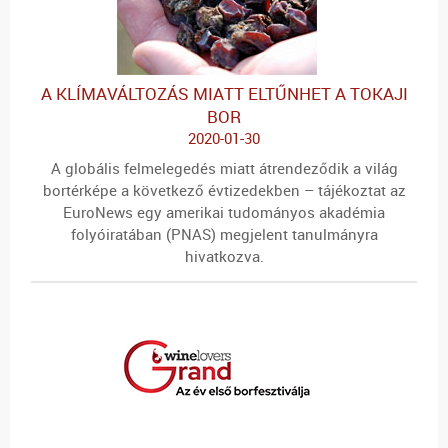
A KLÍMAVÁLTOZÁS MIATT ELTŰNHET A TOKAJI
BOR
2020-01-30
A globális felmelegedés miatt átrendeződik a világ
bortérképe a következő évtizedekben – tájékoztat az
EuroNews egy amerikai tudományos akadémia
folyóiratában (PNAS) megjelent tanulmányra
hivatkozva.