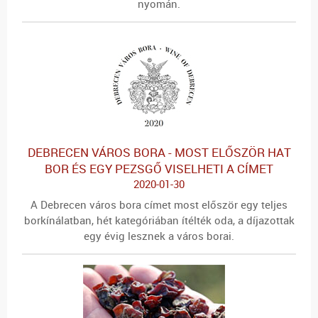
nyomán.
DEBRECEN VÁROS BORA - MOST ELŐSZÖR HAT
BOR ÉS EGY PEZSGŐ VISELHETI A CÍMET
2020-01-30
A Debrecen város bora címet most először egy teljes
borkínálatban, hét kategóriában ítélték oda, a díjazottak
egy évig lesznek a város borai.