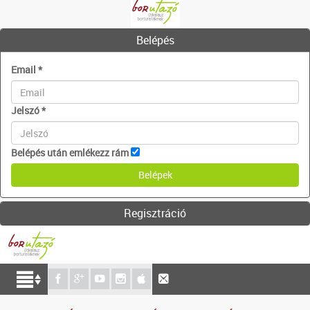
Belépés
Email
*
Jelszó
*
Belépés után emlékezz rám
Regisztráció