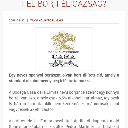
FÉL-BOR, FÉLIGAZSÁG?
|
2008-02-21
WWW.HOLGYFORUM.HU
Egy neves spanyol borászat olyan bort állított elő, amely a
standard alkoholmennyiség felét tartalmazza.
A Bodega Casa de la Ermita nevű borpince szerint egy könnyű
borról van szó, amely csak 6,5% alkoholt tartalmaz, így azok
is bátran ihatják, akik nem szeretnének mámorosak lenni
vagy félnek az elhízástól.
Az Altos de la Ermita nevű ital áprilistól kapható majd
Spanyolországban - közölte Pedro Martinez, a borászat