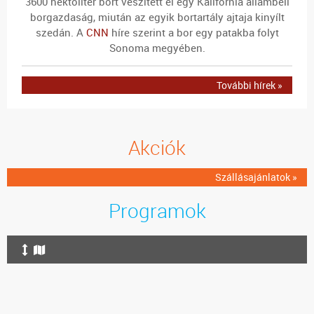
3600 hektoliter bort veszített el egy Kalifornia állambeli
borgazdaság, miután az egyik bortartály ajtaja kinyílt
szedán. A
CNN
híre szerint a bor egy patakba folyt
Sonoma megyében.
További hírek »
Akciók
Szállásajánlatok »
Programok