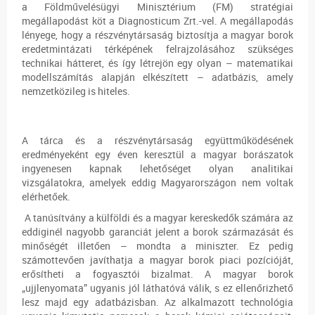
a Földművelésügyi Minisztérium (FM) stratégiai
megállapodást köt a Diagnosticum Zrt.-vel. A megállapodás
lényege, hogy a részvénytársaság biztosítja a magyar borok
eredetmintázati térképének felrajzolásához szükséges
technikai hátteret, és így létrejön egy olyan – matematikai
modellszámítás alapján elkészített – adatbázis, amely
nemzetközileg is hiteles.
A tárca és a részvénytársaság együttműködésének
eredményeként egy éven keresztül a magyar borászatok
ingyenesen kapnak lehetőséget olyan analitikai
vizsgálatokra, amelyek eddig Magyarországon nem voltak
elérhetőek.
A tanúsítvány a külföldi és a magyar kereskedők számára az
eddiginél nagyobb garanciát jelent a borok származását és
minőségét illetően – mondta a miniszter. Ez pedig
számottevően javíthatja a magyar borok piaci pozícióját,
erősítheti a fogyasztói bizalmat. A magyar borok
„ujjlenyomata” ugyanis jól láthatóvá válik, s ez ellenőrizhető
lesz majd egy adatbázisban. Az alkalmazott technológia