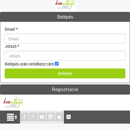
Belépés
Email
*
Jelszó
*
Belépés után emlékezz rám
Regisztráció