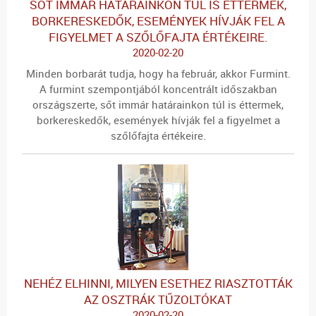
SŐT IMMÁR HATÁRAINKON TÚL IS ÉTTERMEK,
BORKERESKEDŐK, ESEMÉNYEK HÍVJÁK FEL A
FIGYELMET A SZŐLŐFAJTA ÉRTÉKEIRE.
2020-02-20
Minden borbarát tudja, hogy ha február, akkor Furmint.
A furmint szempontjából koncentrált időszakban
országszerte, sőt immár határainkon túl is éttermek,
borkereskedők, események hívják fel a figyelmet a
szőlőfajta értékeire.
NEHÉZ ELHINNI, MILYEN ESETHEZ RIASZTOTTÁK
AZ OSZTRÁK TŰZOLTÓKAT
2020-02-20