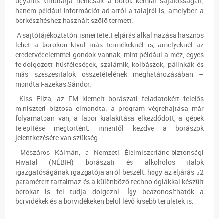
ugyanis kimutatja nemcsak a borok kémiai sajátosságait,
hanem például információt ad arról a talajról is, amelyben a
borkészítéshez használt szőlő termett.
A sajtótájékoztatón ismertetett eljárás alkalmazása hasznos
lehet a borokon kívül más termékeknél is, amelyeknél az
eredetvédelemmel gondok vannak, mint például a méz, egyes
feldolgozott húsféleségek, szalámik, kolbászok, pálinkák és
más szeszesitalok összetételének meghatározásában –
mondta Fazekas Sándor.
Kiss Eliza, az FM kiemelt borászati feladatokért felelős
miniszteri biztosa elmondta: a program végrehajtása már
folyamatban van, a labor kialakítása elkezdődött, a gépek
telepítése megtörtént, innentől kezdve a borászok
jelentkezésére van szükség.
Mészáros Kálmán, a Nemzeti Élelmiszerlánc-biztonsági
Hivatal (NÉBIH) borászati és alkoholos italok
igazgatóságának igazgatója arról beszélt, hogy az eljárás 52
paramétert tartalmaz és a különböző technológiákkal készült
borokat is fel tudja dolgozni. Így beazonosíthatók a
borvidékek és a borvidékeken belül lévő kisebb területek is.