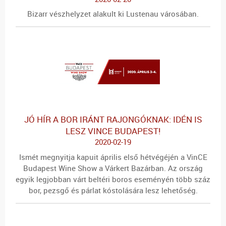
Bizarr vészhelyzet alakult ki Lustenau városában.
JÓ HÍR A BOR IRÁNT RAJONGÓKNAK: IDÉN IS
LESZ VINCE BUDAPEST!
2020-02-19
Ismét megnyitja kapuit április első hétvégéjén a VinCE
Budapest Wine Show a Várkert Bazárban. Az ország
egyik legjobban várt beltéri boros eseményén több száz
bor, pezsgő és párlat kóstolására lesz lehetőség.