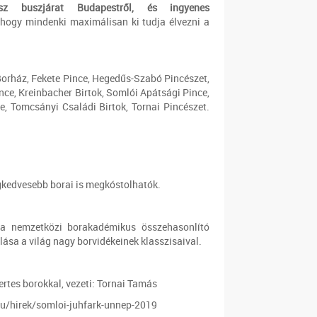
z buszjárat Budapestről, és ingyenes
 hogy mindenki maximálisan ki tudja élvezni a
Borház, Fekete Pince, Hegedűs-Szabó Pincészet,
ince, Kreinbacher Birtok, Somlói Apátsági Pince,
e, Tomcsányi Családi Birtok, Tornai Pincészet.
egkedvesebb borai is megkóstolhatók.
ila nemzetközi borakadémikus összehasonlító
lása a világ nagy borvidékeinek klasszisaival.
ertes borokkal, vezeti: Tornai Tamás
hu/hirek/somloi-juhfark-unnep-2019