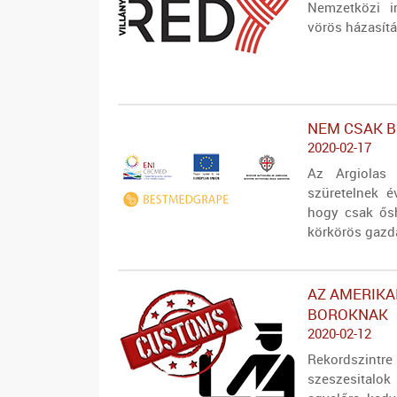
Nemzetközi i
vörös házasítá
NEM CSAK B
2020-02-17
Az Argiolas 
szüretelnek é
hogy csak ősh
körkörös gazd
AZ AMERIKA
BOROKNAK
2020-02-12
Rekordszin
szeszesitalo