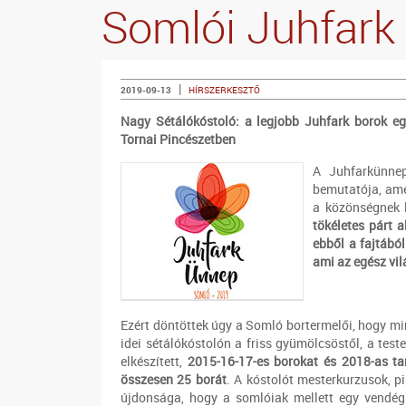
Somlói Juhfark
|
2019-09-13
HÍRSZERKESZTŐ
Nagy Sétálókóstoló: a legjobb Juhfark borok eg
Tornai Pincészetben
A Juhfarkünnep
bemutatója, am
a közönségnek l
tökéletes párt a
ebből a fajtábó
ami az egész vil
Ezért döntöttek úgy a Somló bortermelői, hogy m
idei sétálókóstolón a friss gyümölcsöstől, a teste
elkészített,
2015-16-17-es borokat és 2018-as ta
összesen 25 borát
. A kóstolót mesterkurzusok, pi
újdonsága, hogy a somlóiak mellett egy vendégb