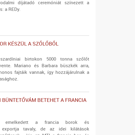
rodalmi díjátadó ceremóniát színezett a
s: a REDy.
OR KÉSZÜL A SZŐLŐBŐL
szardíniai birtokon 5000 tonna szőlőt
vente. Mariano és Barbara büszkék arra,
onos fajtáik vannak, így hozzájárulnak a
asághoz.
I BÜNTETŐVÁM BETEHET A FRANCIA
tre emelkedett a francia borok és
k exportja tavaly, de az idei kilátások