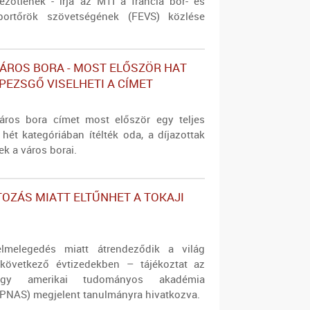
ezőtlenek - írja az MTI a francia bor- és
exportőrök szövetségének (FEVS) közlése
ÁROS BORA - MOST ELŐSZÖR HAT
 PEZSGŐ VISELHETI A CÍMET
áros bora címet most először egy teljes
 hét kategóriában ítélték oda, a díjazottak
ek a város borai.
TOZÁS MIATT ELTŰNHET A TOKAJI
elmelegedés miatt átrendeződik a világ
 következő évtizedekben – tájékoztat az
gy amerikai tudományos akadémia
 (PNAS) megjelent tanulmányra hivatkozva.