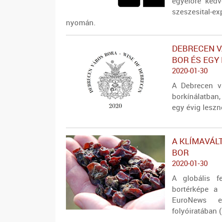
egyelőre kedv
szeszesital-
nyomán.
DEBRECEN V
BOR ÉS EGY
2020-01-30
A Debrecen v
borkínálatban,
egy évig leszn
A KLÍMAVÁL
BOR
2020-01-30
A globális f
bortérképe a
EuroNews e
folyóiratában