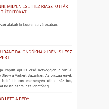
NNI, MILYEN ESETHEZ RIASZTOTTÁK
 TŰZOLTÓKAT
yzet alakult ki Lustenau városában.
R IRÁNT RAJONGÓKNAK: IDÉN IS LESZ
PEST!
ja kapuit április első hétvégéjén a VinCE
 Show a Várkert Bazárban. Az ország egyik
t beltéri boros eseményén több száz bor,
at kóstolására lesz lehetőség.
OR LETT A REDY