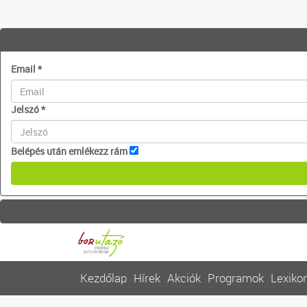
Email
*
Jelszó
*
Belépés után emlékezz rám
Kezdőlap
Hírek
Akciók
Programok
Lexiko