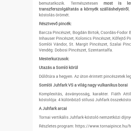
bemutatkozik. Természetesen
most is les
transzferszolgáltatás a környék szálláshelyeiről
,
kóstolás örömét.
Résztvevő pincék:
Barcza Pincészet, Bogdán Birtok, Csordás-Fodor 
Inhauser Pincészet, Kolonics Pincészet, Kőfejtő P
Somlói Vándor, St. Margit Pincészet, Szalai Pinc
Vendég: Dobosi Pincészet, Szentantalfa.
Mesterkurzusok:
Utazás a Somló körül
Dűlőtúra a hegyen. Az úton érintett pincészetek l
Somlói Juhfark VS a világ nagy vulkanikus borai
Komplexitás, ásványosság, karakter. Fiáth Att
kóstolója: 4 különböző stílusú Juhfark összekósto
A Juhfark arcai
Tornai vertikális Juhfark-kóstoló nemzetközi díjny
Részletes program: https://www.tornaipince.hu/