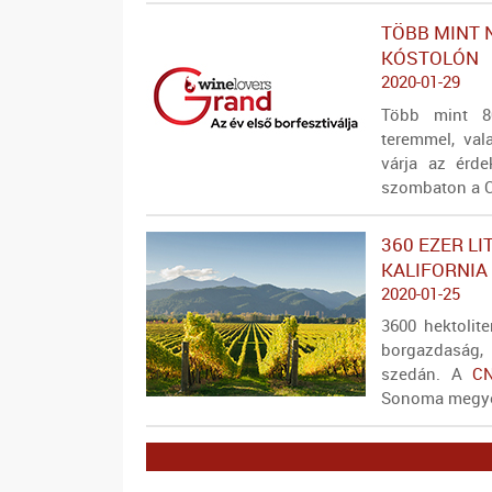
TÖBB MINT 
KÓSTOLÓN
2020-01-29
Több mint 80
teremmel, val
várja az érd
szombaton a C
360 EZER LI
KALIFORNIA
2020-01-25
3600 hektolite
borgazdaság, 
szedán. A
C
Sonoma megy