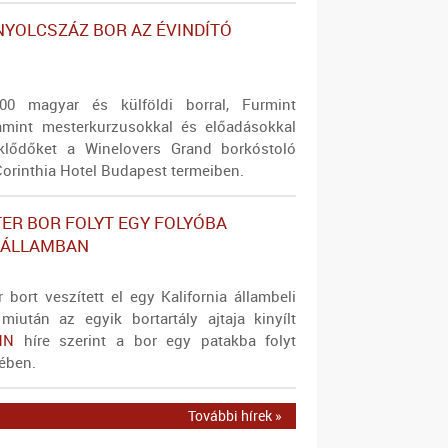
NYOLCSZÁZ BOR AZ ÉVINDÍTÓ
0 magyar és külföldi borral, Furmint
amint mesterkurzusokkal és előadásokkal
eklődőket a Winelovers Grand borkóstoló
orinthia Hotel Budapest termeiben.
TER BOR FOLYT EGY FOLYÓBA
 ÁLLAMBAN
r bort veszített el egy Kalifornia állambeli
miután az egyik bortartály ajtaja kinyílt
NN
híre szerint a bor egy patakba folyt
ében.
További hírek »