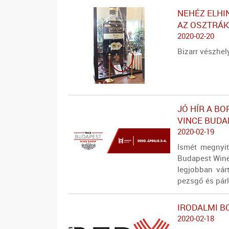
NEHÉZ ELHI
AZ OSZTRÁK
2020-02-20
Bizarr vészhel
JÓ HÍR A BO
VINCE BUDA
2020-02-19
Ismét megnyit
Budapest Wine
legjobban vár
pezsgő és párl
IRODALMI B
2020-02-18