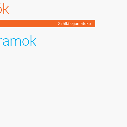
ók
Szállásajánlatok »
ramok