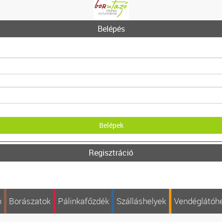
Belépés
Regisztráció
n
Borászatok
Pálinkafőzdék
Szálláshelyek
Vendéglátóh