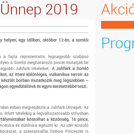
 Ünnep 2019
Akci
Prog
y helyen, egy időben, október 12-én, a somlói
 a fajta reprezentatív, legnagyobb szabású
elyen a Somló meghatározó pincéi mutatják be
egjobb Juhfark tételeiket.
A Juhfark a Somló
lkot, az itteni különleges, vulkanikus terroir az
l készült borban mutatkozik meg legszebben –
ágon egyedülállóvá és egyre keresettebbé teszi.
inden évben megrendezik a Juhfark Ünnepét. Az
s, érlelt tételekig a legváltozatosabb stílusban
rtálymintákat kóstolhat a közönség, 16 pince,
ncetúra és dűlőtúra egészíti ki. Az idei kóstoló
orászat, a szentantalfai Dobosi Pincészet is