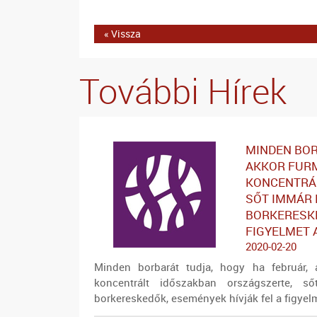
« Vissza
További Hírek
MINDEN BOR
AKKOR FURM
KONCENTRÁL
SŐT IMMÁR 
BORKERESKE
FIGYELMET 
2020-02-20
Minden borbarát tudja, hogy ha február, 
koncentrált időszakban országszerte, s
borkereskedők, események hívják fel a figyelme