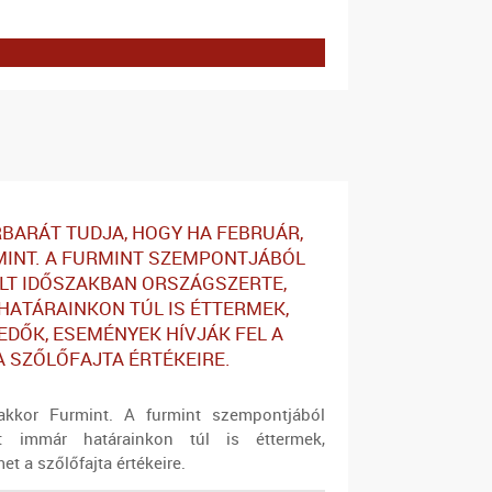
BARÁT TUDJA, HOGY HA FEBRUÁR,
INT. A FURMINT SZEMPONTJÁBÓL
T IDŐSZAKBAN ORSZÁGSZERTE,
HATÁRAINKON TÚL IS ÉTTERMEK,
DŐK, ESEMÉNYEK HÍVJÁK FEL A
A SZŐLŐFAJTA ÉRTÉKEIRE.
akkor Furmint. A furmint szempontjából
őt immár határainkon túl is éttermek,
t a szőlőfajta értékeire.