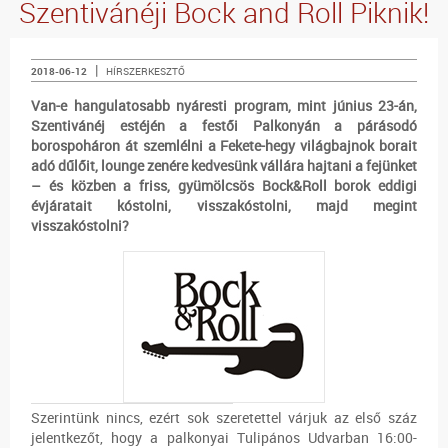
Szentivánéji Bock and Roll Piknik!
|
2018-06-12
HÍRSZERKESZTŐ
Van-e hangulatosabb nyáresti program, mint június 23-án,
Szentivánéj estéjén a festői Palkonyán a párásodó
borospoháron át szemlélni a Fekete-hegy világbajnok borait
adó dűlőit, lounge zenére kedvesünk vállára hajtani a fejünket
– és közben a friss, gyümölcsös Bock&Roll borok eddigi
évjáratait kóstolni, visszakóstolni, majd megint
visszakóstolni?
Szerintünk nincs, ezért sok szeretettel várjuk az első száz
jelentkezőt, hogy a palkonyai Tulipános Udvarban 16:00-