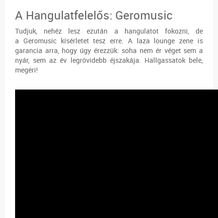
A Hangulatfelelős: Geromusic
Tudjuk, nehéz lesz ezután a hangulatot fokozni, de
a Geromusic kísérletet tesz erre. A laza lounge zene is
garancia arra, hogy úgy érezzük: soha nem ér véget sem a
nyár, sem az év legrövidebb éjszakája. Hallgassatok bele,
megéri!