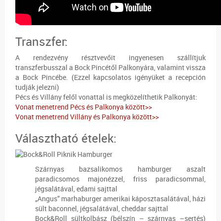
Transzfer:
A rendezvény résztvevőit ingyenesen szállítjuk
transzferbusszal a Bock Pincétől Palkonyára, valamint vissza
a Bock Pincébe. (Ezzel kapcsolatos igényüket a recepción
tudják jelezni)
Pécs és Villány felől vonattal is megközelíthetik Palkonyát:
Vonat menetrend Pécs és Palkonya között>>
Vonat menetrend Villány és Palkonya között>>
Választható ételek:
Szárnyas bazsalikomos hamburger aszalt
paradicsomos majonézzel, friss paradicsommal,
jégsalátával, edami sajttal
„Angus” marhaburger amerikai káposztasalátával, házi
sült baconnel, jégsalátával, cheddar sajttal
Bock&Roll sültkolbász (bélszín – szárnyas –sertés)