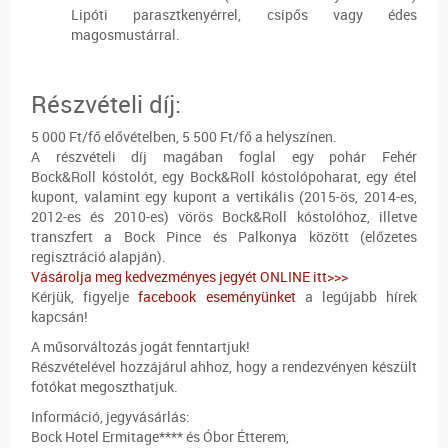
Lipóti parasztkenyérrel, csipős vagy édes
magosmustárral.
Részvételi díj:
5 000 Ft/fő elővételben, 5 500 Ft/fő a helyszínen.
A részvételi díj magában foglal egy pohár Fehér
Bock&Roll kóstolót, egy Bock&Roll kóstolópoharat, egy étel
kupont, valamint egy kupont a vertikális (2015-ös, 2014-es,
2012-es és 2010-es) vörös Bock&Roll kóstolóhoz, illetve
transzfert a Bock Pince és Palkonya között (előzetes
regisztráció alapján).
Vásárolja meg kedvezményes jegyét ONLINE itt>>>
Kérjük, figyelje
facebook eseményünket
a legújabb hírek
kapcsán!
A műsorváltozás jogát fenntartjuk!
Részvételével hozzájárul ahhoz, hogy a rendezvényen készült
fotókat megoszthatjuk.
Információ, jegyvásárlás:
Bock Hotel Ermitage**** és Óbor Étterem,