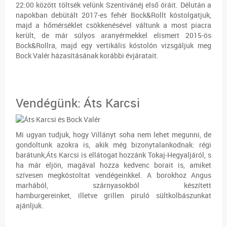
22:00 között töltsék velünk Szentivánéj első óráit. Délután a
napokban debütált 2017-es fehér Bock&Rollt kóstolgatjuk,
majd a hőmérséklet csökkenésével váltunk a most piacra
került, de már súlyos aranyérmekkel elismert 2015-ös
Bock&Rollra, majd egy vertikális kóstolón vizsgáljuk meg
Bock Valér házasításának korábbi évjáratait.
Vendégünk: Áts Karcsi
Mi ugyan tudjuk, hogy Villányt soha nem lehet megunni, de
gondoltunk azokra is, akik még bizonytalankodnak: régi
barátunk,Áts Karcsi is ellátogat hozzánk Tokaj-Hegyaljáról, s
ha már eljön, magával hozza kedvenc borait is, amiket
szívesen megkóstoltat vendégeinkkel. A borokhoz Angus
marhából, szárnyasokból készített
hamburgereinket, illetve grillen piruló sültkolbászunkat
ajánljuk.