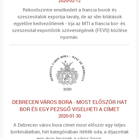
2020-02-12
Rekordszintre emelkedett a francia borok és
szeszesitalok exportja tavaly, de az idei kilátások
egyelőre kedvezőtlenek - írja az MTI a francia bor- és
szeszesital-exportőrök szövetségének (FEVS) közlése
nyomán.
DEBRECEN VÁROS BORA - MOST ELŐSZÖR HAT
BOR ÉS EGY PEZSGŐ VISELHETI A CÍMET
2020-01-30
A Debrecen város bora címet most először egy teljes
borkínálatban, hét kategóriában ítélték oda, a díjazottak
egy évig lesznek a város borai.