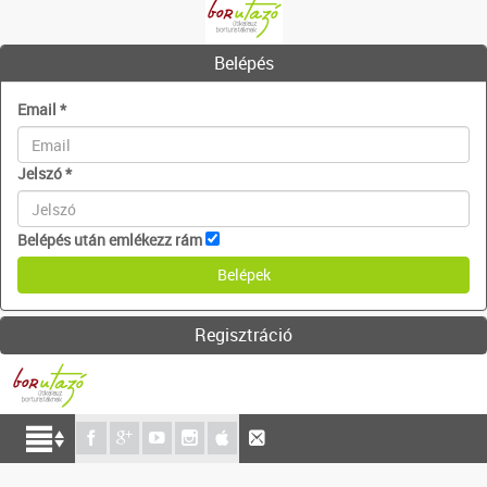
Belépés
Email
*
Jelszó
*
Belépés után emlékezz rám
Regisztráció