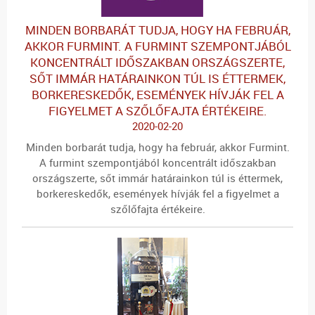
MINDEN BORBARÁT TUDJA, HOGY HA FEBRUÁR,
AKKOR FURMINT. A FURMINT SZEMPONTJÁBÓL
KONCENTRÁLT IDŐSZAKBAN ORSZÁGSZERTE,
SŐT IMMÁR HATÁRAINKON TÚL IS ÉTTERMEK,
BORKERESKEDŐK, ESEMÉNYEK HÍVJÁK FEL A
FIGYELMET A SZŐLŐFAJTA ÉRTÉKEIRE.
2020-02-20
Minden borbarát tudja, hogy ha február, akkor Furmint.
A furmint szempontjából koncentrált időszakban
országszerte, sőt immár határainkon túl is éttermek,
borkereskedők, események hívják fel a figyelmet a
szőlőfajta értékeire.