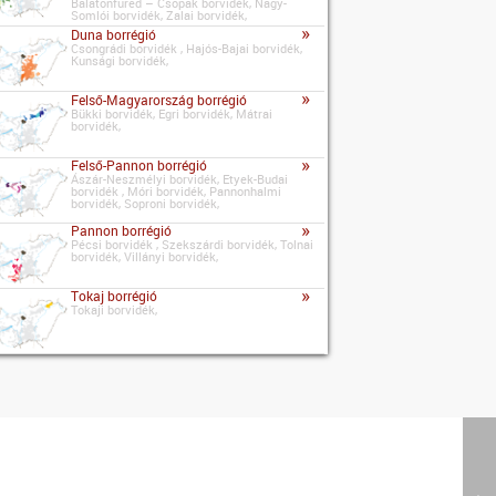
Balatonfüred – Csopak borvidék, Nagy-
Somlói borvidék, Zalai borvidék,
»
Duna borrégió
Csongrádi borvidék , Hajós-Bajai borvidék,
Kunsági borvidék,
»
Felső-Magyarország borrégió
Bükki borvidék, Egri borvidék, Mátrai
borvidék,
»
Felső-Pannon borrégió
Ászár-Neszmélyi borvidék, Etyek-Budai
borvidék , Móri borvidék, Pannonhalmi
borvidék, Soproni borvidék,
»
Pannon borrégió
Pécsi borvidék , Szekszárdi borvidék, Tolnai
borvidék, Villányi borvidék,
»
Tokaj borrégió
Tokaji borvidék,