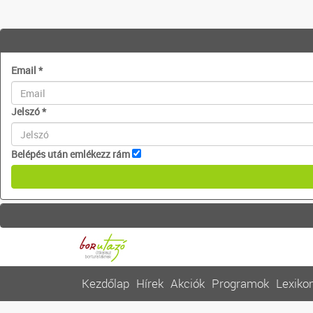
Email
*
Jelszó
*
Belépés után emlékezz rám
Kezdőlap
Hírek
Akciók
Programok
Lexiko