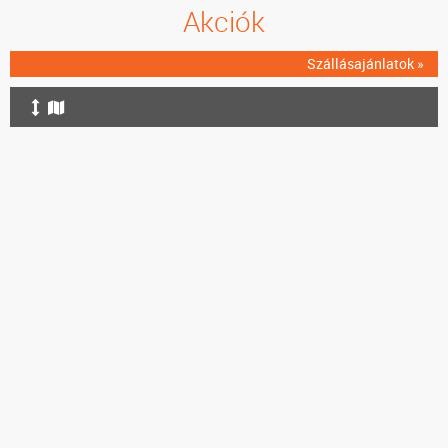
Akciók
Szállásajánlatok »