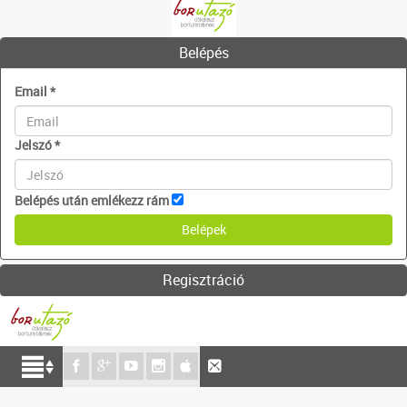
Belépés
Email
*
Jelszó
*
Belépés után emlékezz rám
Regisztráció